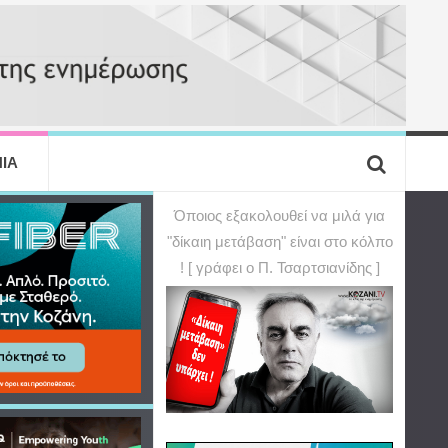
ΙΑ
Όποιος εξακολουθεί να μιλά για
"δίκαιη μετάβαση" είναι στο κόλπο
! [ γράφει ο Π. Τσαρτσιανίδης ]