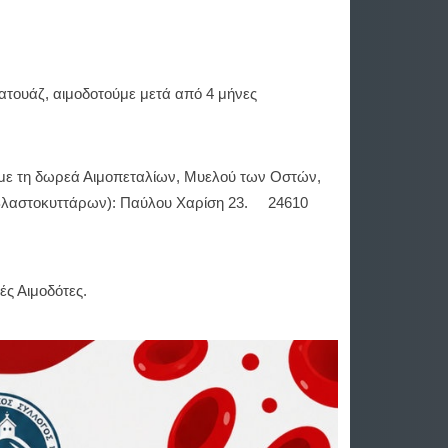
τατουάζ, αιμοδοτούμε μετά από 4 μήνες
 με τη δωρεά Αιμοπεταλίων, Μυελού των Οστών,
(Βλαστοκυττάρων): Παύλου Χαρίση 23. 24610
ές Αιμοδότες.