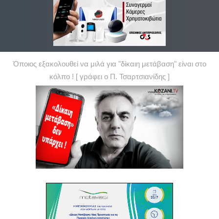
Όποιος εξακολουθεί να μιλά για "δίκαιη μετάβαση" είναι στο
κόλπο ! [ γράφει ο Π. Τσαρτσιανίδης ]