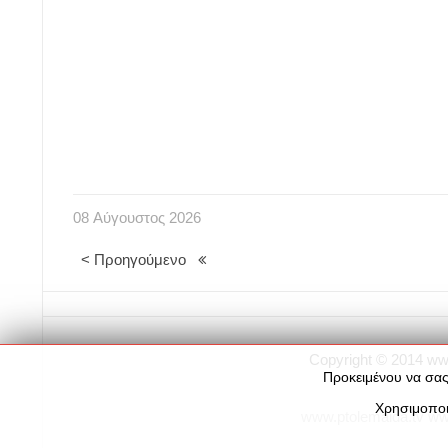
08
Αύγουστος
2026
< Προηγούμενο
Copyright © 2014
ww
Προκειμένου να σας
Χρησιμοποι
www.ptolemaida.tv
ww