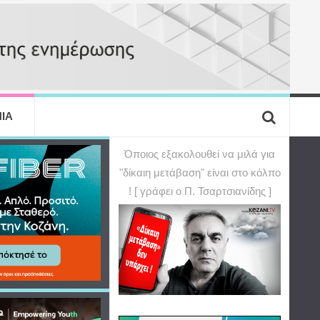
ΙΑ
Όποιος εξακολουθεί να μιλά για
"δίκαιη μετάβαση" είναι στο κόλπο
! [ γράφει ο Π. Τσαρτσιανίδης ]