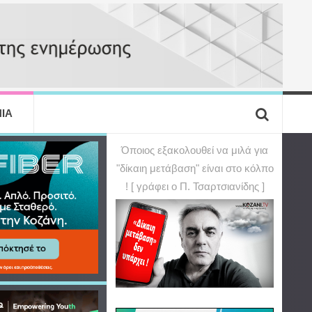
ΙΑ
Όποιος εξακολουθεί να μιλά για
"δίκαιη μετάβαση" είναι στο κόλπο
! [ γράφει ο Π. Τσαρτσιανίδης ]