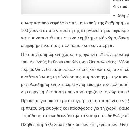
Κεντρικ
Η 90ή Δ
συναρπαστικό κεφάλαιο στην ιστορική της διαδρομή, σ
100 χρόνια από την πρώτη της διοργάνωση και αφετέρο
να επανασυστήνεται σε έναν εμβληματικό χώρο, δυναμ
επιχειρηματικότητας, πολιτισμού και καινοτομίας.
Η Ιαπωνία, τιμώμενη χώρα της φετινής ΔΕΘ, προετοιμά
του Διεθνούς Εκθεσιακού Κέντρου Θεσσαλονίκης. Μέσα
περιβάλλον, θα παρουσιάσει στους επισκέπτες τα επιτεύγ
αναδεικνύοντας τη σύνδεση της παράδοσης με την καινο
μια ολοκληρωμένη εμπειρία γνωριμίας με τον πολιτισμό,
δημιουργική έκφραση που χαρακτηρίζουν τη χώρα του 
Πρόκειται για μια ιστορική στιγμή που αποτυπώνει την ε
έμπλεου δημιουργίας και προσφοράς για τη χώρα, καθισ
παράδοση και αναδεικνύει την καινοτομία σε διεθνές επ
Πλήθος παράλληλων εκδηλώσεων και γεγονότων, δίνου