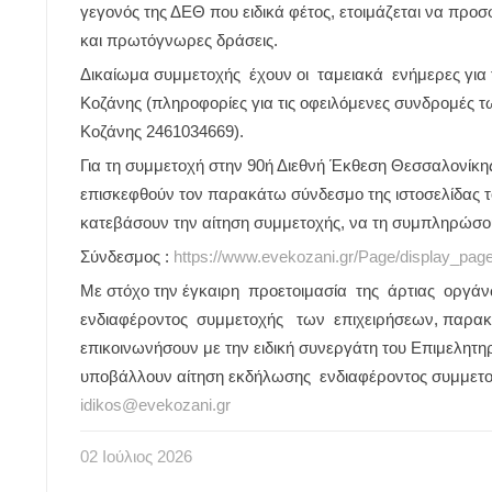
γεγονός της ΔΕΘ που ειδικά φέτος, ετοιμάζεται να προσ
και πρωτόγνωρες δράσεις.
Δικαίωμα συμμετοχής έχουν οι ταμειακά ενήμερες για τ
Κοζάνης (πληροφορίες για τις οφειλόμενες συνδρομές 
Κοζάνης 2461034669).
Για τη συμμετοχή στην 90ή Διεθνή Έκθεση Θεσσαλονίκης,
επισκεφθούν τον παρακάτω σύνδεσμο της ιστοσελίδας 
κατεβάσουν την αίτηση συμμετοχής, να τη συμπληρώσου
Σύνδεσμος :
https://www.evekozani.gr/Page/display_pag
Με στόχο την έγκαιρη προετοιμασία της άρτιας οργ
ενδιαφέροντος συμμετοχής των επιχειρήσεων, παρακα
επικοινωνήσουν με την ειδική συνεργάτη του Επιμελητηρ
υποβάλλουν αίτηση εκδήλωσης ενδιαφέροντος συμμετοχή
idikos@evekozani.gr
02
Ιούλιος
2026