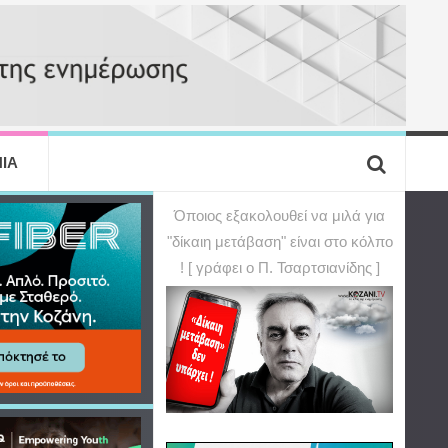
ΙΑ
Όποιος εξακολουθεί να μιλά για
"δίκαιη μετάβαση" είναι στο κόλπο
! [ γράφει ο Π. Τσαρτσιανίδης ]