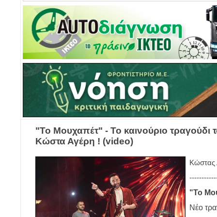
"Το Μουχαπέτ" - Το καινούριο τραγούδι 
Κώστα Αγέρη ! (video)
Κώστας 
-----------
"Το Μο
Νέο τρα