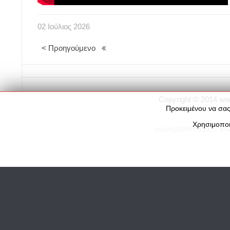
02
Ιούλιος
2026
< Προηγούμενο
Copyright © 2014
ww
Προκειμένου να σας
Χρησιμοποι
www.ptolemaida.tv
ww