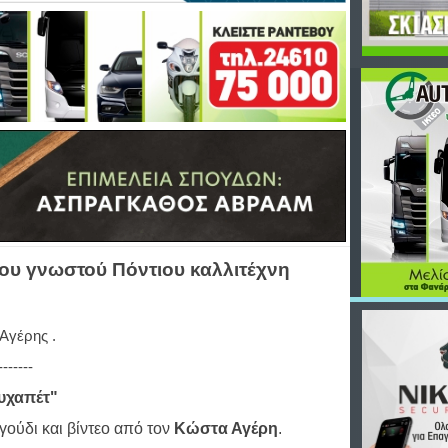
του γνωστού Πόντιου καλλιτέχνη
Αγέρης .
-------
υχαπέτ"
γούδι και βίντεο από τον
Κώστα Αγέρη
.