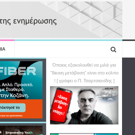
ΙΑ
Όποιος εξακολουθεί να μιλά για
"δίκαιη μετάβαση" είναι στο κόλπο
! [ γράφει ο Π. Τσαρτσιανίδης ]