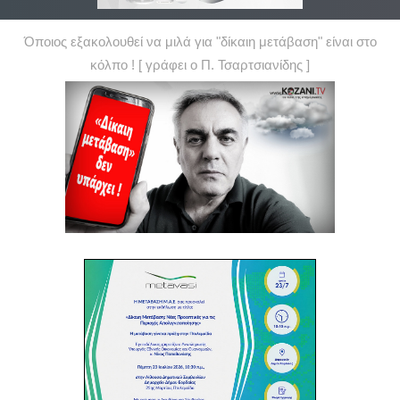
Όποιος εξακολουθεί να μιλά για "δίκαιη μετάβαση" είναι στο
κόλπο ! [ γράφει ο Π. Τσαρτσιανίδης ]