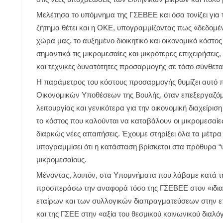
Μελέτησα το υπόμνημα της ΓΣΕΒΕΕ και όσα τονίζει για τις
ζήτημα θέτει και η ΟΚΕ, υπογραμμίζοντας πως «δεδομένη
χώρα μας, το αυξημένο διοικητικό και οικονομικό κόστ
σημαντικά τις μικρομεσαίες και μικρότερες επιχειρήσεις
και τεχνικές δυνατότητες προσαρμογής σε τόσο σύνθετ
Η παράμετρος του κόστους προσαρμογής θυμίζει αυτό 
Οικονομικών Υποθέσεων της Βουλής, όταν επεξεργαζόμα
λειτουργίας και γενικότερα για την οικονομική διαχείρι
το κόστος που καλούνται να καταβάλουν οι μικρομεσαίες
διαρκώς νέες απαιτήσεις. Έχουμε στηρίξει όλα τα μέτρ
υπογραμμίσει ότι η κατάσταση βρίσκεται στα πρόθυρα “
μικρομεσαίους.
Μένοντας, λοιπόν, στα Υπομνήματα που λάβαμε κατά τη
προσπεράσω την αναφορά τόσο της ΓΣΕΒΕΕ στον «ιδιαί
εταίρων και των συλλογικών διαπραγματεύσεων στην επ
και της ΓΣΕΕ στην «αξία του θεσμικού κοινωνικού διαλ