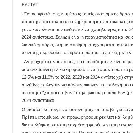
ΕΛΣΤΑΤ:
- Όσον αφορά τους επιμέρους τομείς οικονομικής δρασ
παρατηρείται στον τομέα ενημέρωση και επικοινωνία, ό
γυναικών έναντι των ανδρών είναι χαμηλότερες κατά 24,
2024 αντίστοιχα. Σκληρή είναι η πραγματικότητα και σε
λιανικό εμπόριο, στη μεταποίηση, στις χρηματοπιστωτικέ
ακίνητης περιουσίας, σε δραστηριότητες σχετικές με την 
- Ανησυχητικό είναι, επίσης, ότι η ανισότητα εντείνεται
όσο ανεβαίνει η ηλικιακή ομάδα. Είναι χαρακτηριστικό μ
12,5% και 11,9% το 2022, 2023 και 2024 αντίστοιχα) στην
συνήθως επιλέγουν να κάνουν οικογένεια, επιλογή που
ανισότητα “χτυπάει ταβάνι” στην ηλικιακή ομάδα 65+ (με
2024 αντίστοιχα).
Ο σκοπός, λοιπόν, είναι αυτονόητος: ίση αμοιβή για εργα
Πρέπει, επομένως, να προχωρήσουμε ρεαλιστικά, λαμβ
διατυπώθηκαν κατά την ακρόαση φορέων για την αντικ
στις νέες υποχρεώσεις των ελληνικών μικρών και πολύ