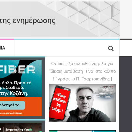
ΙΑ
Όποιος εξακολουθεί να μιλά για
"δίκαιη μετάβαση" είναι στο κόλπο
! [ γράφει ο Π. Τσαρτσιανίδης ]