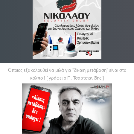
Όποιος εξακολουθεί να μιλά για "δίκαιη μετάβαση" είναι στο
κόλπο ! [ γράφει ο Π. Τσαρτσιανίδης ]