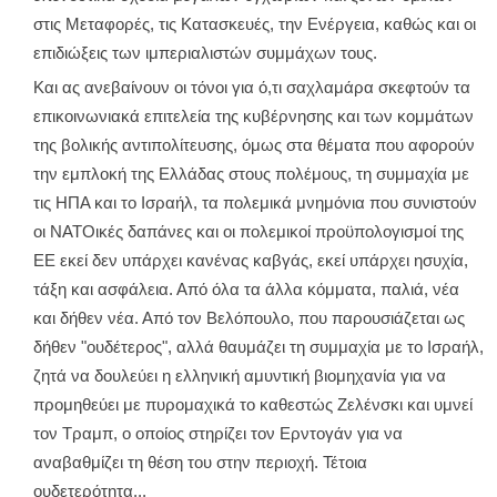
στις Μεταφορές, τις Κατασκευές, την Ενέργεια, καθώς και οι
επιδιώξεις των ιμπεριαλιστών συμμάχων τους.
Και ας ανεβαίνουν οι τόνοι για ό,τι σαχλαμάρα σκεφτούν τα
επικοινωνιακά επιτελεία της κυβέρνησης και των κομμάτων
της βολικής αντιπολίτευσης, όμως στα θέματα που αφορούν
την εμπλοκή της Ελλάδας στους πολέμους, τη συμμαχία με
τις ΗΠΑ και το Ισραήλ, τα πολεμικά μνημόνια που συνιστούν
οι ΝΑΤΟικές δαπάνες και οι πολεμικοί προϋπολογισμοί της
ΕΕ εκεί δεν υπάρχει κανένας καβγάς, εκεί υπάρχει ησυχία,
τάξη και ασφάλεια. Από όλα τα άλλα κόμματα, παλιά, νέα
και δήθεν νέα. Από τον Βελόπουλο, που παρουσιάζεται ως
δήθεν "ουδέτερος", αλλά θαυμάζει τη συμμαχία με το Ισραήλ,
ζητά να δουλεύει η ελληνική αμυντική βιομηχανία για να
προμηθεύει με πυρομαχικά το καθεστώς Ζελένσκι και υμνεί
τον Τραμπ, ο οποίος στηρίζει τον Ερντογάν για να
αναβαθμίζει τη θέση του στην περιοχή. Τέτοια
ουδετερότητα...