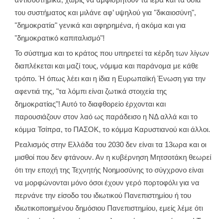
του συστήματος και μιλάνε αφ’ υψηλού για "δικαιοσύνη",
"δημοκρατία" γενικά και αφηρημένα, ή ακόμα και για
"δημοκρατικό καπιταλισμό"!
Το σύστημα και το κράτος που υπηρετεί τα κέρδη των λίγων
διαπλέκεται και μαζί τους, νόμιμα και παράνομα με κάθε
τρόπο. Ή όπως λέει και η ίδια η Ευρωπαϊκή Ένωση για την
αφεντιά της, "τα λόμπι είναι ζωτικά στοιχεία της
δημοκρατίας"! Αυτό το διαφθορείο έρχονται και
παρουσιάζουν στον λαό ως παράδεισο η ΝΔ αλλά και το
κόμμα Τσίπρα, το ΠΑΣΟΚ, το κόμμα Καρυστιανού και άλλοι.
Ρεαλισμός στην Ελλάδα του 2030 δεν είναι τα 13ωρα και οι
μισθοί που δεν φτάνουν. Αν η κυβέρνηση Μητσοτάκη θεωρεί
ότι την εποχή της Τεχνητής Νοημοσύνης το σύγχρονο είναι
να μορφώνονται μόνο όσοι έχουν γερό πορτοφόλι για να
περνάνε την είσοδο του ιδιωτικού Πανεπιστημίου ή του
ιδιωτικοποιημένου δημόσιου Πανεπιστημίου, εμείς λέμε ότι