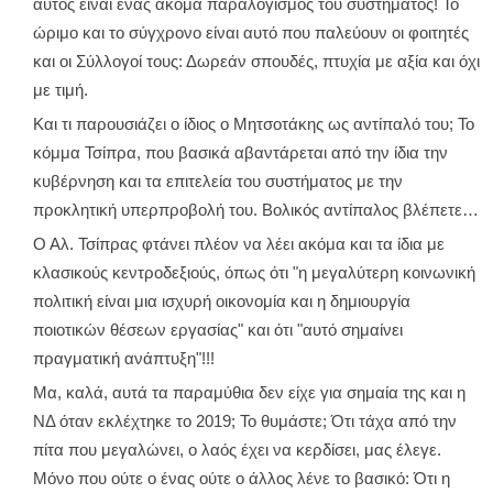
αυτός είναι ένας ακόμα παραλογισμός του συστήματος! Το
ώριμο και το σύγχρονο είναι αυτό που παλεύουν οι φοιτητές
και οι Σύλλογοί τους: Δωρεάν σπουδές, πτυχία με αξία και όχι
με τιμή.
Και τι παρουσιάζει ο ίδιος ο Μητσοτάκης ως αντίπαλό του; Το
κόμμα Τσίπρα, που βασικά αβαντάρεται από την ίδια την
κυβέρνηση και τα επιτελεία του συστήματος με την
προκλητική υπερπροβολή του. Βολικός αντίπαλος βλέπετε…
Ο Αλ. Τσίπρας φτάνει πλέον να λέει ακόμα και τα ίδια με
κλασικούς κεντροδεξιούς, όπως ότι "η μεγαλύτερη κοινωνική
πολιτική είναι μια ισχυρή οικονομία και η δημιουργία
ποιοτικών θέσεων εργασίας" και ότι "αυτό σημαίνει
πραγματική ανάπτυξη"!!!
Μα, καλά, αυτά τα παραμύθια δεν είχε για σημαία της και η
ΝΔ όταν εκλέχτηκε το 2019; Το θυμάστε; Ότι τάχα από την
πίτα που μεγαλώνει, ο λαός έχει να κερδίσει, μας έλεγε.
Μόνο που ούτε ο ένας ούτε ο άλλος λένε το βασικό: Ότι η