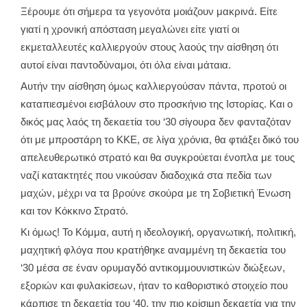
Ξέρουμε ότι σήμερα τα γεγονότα μοιάζουν μακρινά. Είτε
γιατί η χρονική απόσταση μεγαλώνει είτε γιατί οι
εκμεταλλευτές καλλιεργούν στους λαούς την αίσθηση ότι
αυτοί είναι παντοδύναμοι, ότι όλα είναι μάταια.
Αυτήν την αίσθηση όμως καλλιεργούσαν πάντα, προτού οι
καταπιεσμένοι εισβάλουν στο προσκήνιο της Ιστορίας. Και ο
δικός μας λαός τη δεκαετία του ‘30 σίγουρα δεν φανταζόταν
ότι με μπροστάρη το ΚΚΕ, σε λίγα χρόνια, θα φτιάξει δικό του
απελευθερωτικό στρατό και θα συγκρούεται ένοπλα με τους
ναζί κατακτητές που νικούσαν διαδοχικά στα πεδία των
μαχών, μέχρι να τα βρούνε σκούρα με τη Σοβιετική Ένωση
και τον Κόκκινο Στρατό.
Κι όμως! Το Κόμμα, αυτή η ιδεολογική, οργανωτική, πολιτική,
μαχητική φλόγα που κρατήθηκε αναμμένη τη δεκαετία του
‘30 μέσα σε έναν ορυμαγδό αντικομμουνιστικών διώξεων,
εξοριών και φυλακίσεων, ήταν το καθοριστικό στοιχείο που
κάρπισε τη δεκαετία του ‘40, την πιο κρίσιμη δεκαετία για την