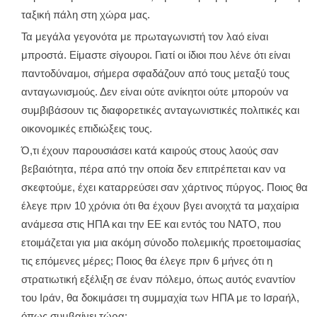
ταξική πάλη στη χώρα μας.
Τα μεγάλα γεγονότα με πρωταγωνιστή τον λαό είναι
μπροστά. Είμαστε σίγουροι. Γιατί οι ίδιοι που λένε ότι είναι
παντοδύναμοι, σήμερα σφαδάζουν από τους μεταξύ τους
ανταγωνισμούς. Δεν είναι ούτε ανίκητοι ούτε μπορούν να
συμβιβάσουν τις διαφορετικές ανταγωνιστικές πολιτικές και
οικονομικές επιδιώξεις τους.
Ό,τι έχουν παρουσιάσει κατά καιρούς στους λαούς σαν
βεβαιότητα, πέρα από την οποία δεν επιτρέπεται καν να
σκεφτούμε, έχει καταρρεύσει σαν χάρτινος πύργος. Ποιος θα
έλεγε πριν 10 χρόνια ότι θα έχουν βγει ανοιχτά τα μαχαίρια
ανάμεσα στις ΗΠΑ και την ΕΕ και εντός του ΝΑΤΟ, που
ετοιμάζεται για μια ακόμη σύνοδο πολεμικής προετοιμασίας
τις επόμενες μέρες; Ποιος θα έλεγε πριν 6 μήνες ότι η
στρατιωτική εξέλιξη σε έναν πόλεμο, όπως αυτός εναντίον
του Ιράν, θα δοκιμάσει τη συμμαχία των ΗΠΑ με το Ισραήλ,
όπως συμβαίνει τώρα;