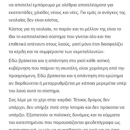
να αποτελεί εμπόρευμα με ολέθρια αποτελέσματα για
εκατοντάδες χιλιάδες νέους και νέες. Για εμάς οι ανάγκες της
νεολαίας δεν είναι κόστος.
Κόστος για τη νεολαία, το παρόν και το μέλλον της είναι το
ίδιο το καπιταλιστικό σύστημα που γίνεται όλο και πιο
επιθετικό απέναντι στους λαούς, γιατί μόνο έτσι διασφαλίζει
τα κέρδη και τα συμφέροντα των εκμεταλλευτών.
Εδώ βρίσκεται και η απάντηση στο γιατί κάθε αστική
κυβέρνηση που παίρνει τη σκυτάλη, είναι χειρότερη από την
προηγούμενη. Εδώ βρίσκεται και η απάντηση στο ερώτημα
αν διορθώνεται ή μεταρρυθμίζεται με κάποια μερεμέτια υπέρ
του λαού αυτό το σύστημα.
Σας λέμε με το χέρι στην καρδιά: Τέτοιος δρόμος δεν
υπάρχει, δεν υπήρξε ποτέ στην Ιστορία και δεν πρόκειται να
υπάρξει. Εξαπατούν οι πολιτικές δυνάμεις και τα κόμματα
του κατεστημένου που παρουσιάζονται ψευδεπίγραφα ως
αντισυστημικά, χωρίς να αμφισβητούν τα ιερά και τα όσια