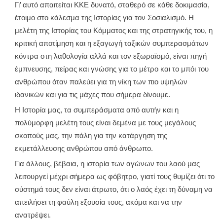
Γι’ αυτό απαιτείται ΚΚΕ δυνατό, σταθερό σε κάθε δοκιμασία,
έτοιμο στο κάλεσμα της Ιστορίας για τον Σοσιαλισμό. Η
μελέτη της Ιστορίας του Κόμματος και της στρατηγικής του, η
κριτική αποτίμηση και η εξαγωγή ταξικών συμπερασμάτων
κόντρα στη λαθολογία αλλά και τον εξωραϊσμό, είναι πηγή
έμπνευσης, πείρας και γνώσης για το μέτρο και το μπόι του
ανθρώπου όταν παλεύει για τη νίκη των πιο υψηλών
ιδανικών και για τις μάχες που σήμερα δίνουμε.
Η Ιστορία μας, τα συμπεράσματα από αυτήν και η
πολύμορφη μελέτη τους είναι δεμένα με τους μεγάλους
σκοπούς μας, την πάλη για την κατάργηση της
εκμετάλλευσης ανθρώπου από άνθρωπο.
Για άλλους, βέβαια, η ιστορία των αγώνων του λαού μας
λειτουργεί μέχρι σήμερα ως φόβητρο, γιατί τους θυμίζει ότι το
σύστημά τους δεν είναι άτρωτο, ότι ο λαός έχει τη δύναμη να
απειλήσει τη φαύλη εξουσία τους, ακόμα και να την
ανατρέψει.