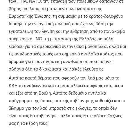
των ΗΠΑ, ΝΑΤΟ, την εκτίναξη των πολεμικών δαπανών σε
βάρος του λαού, τα ματωμένα πλεονάσματα της
Ευρωπαϊκής Ένωσης, τη συμμαχία με το κράτος-δολοφόνο
Ισραήλ, την ενεργειακή πολιτική που έχει ως βάση την
εγκατάλειψη του λιγνίτη και την εξάρτηση από το πανάκριβο
αμερικάνικο LNG, τη μετατροπή της Ελλάδας σε πύλη
εισόδου για τα αμερικανικά ενεργειακά μονοπώλια, αλλά και
τις αντιδραστικές τομές στο σημερινό αντιλαϊκό κράτος που
δρομολογεί η συνταγματική αναθεώρηση που παίρνει
σβάρνα όλα τα δικαιώματα και λαϊκές ελευθερίες.
Αυτά τα καυτά θέματα που αφορούν τον λαό μας μόνο το
ΚΚΕ τα αναδεικνύει και τα αντιπαλεύει αποφασιστικά, μέσα
και έξω από τη Βουλή. Αυτό το δεδομένο αντιλαϊκό
πρόγραμμα της όποιας αστικής κυβέρνησης καθορίζει και το
δίλημμα για τον λαό μπροστά στις εκλογές, το οποίο δεν
είναι ποιος θα κυβερνήσει, αλλά ποιος θα κερδίσει: Οι ζωές
μας ή τα κέρδη τους;