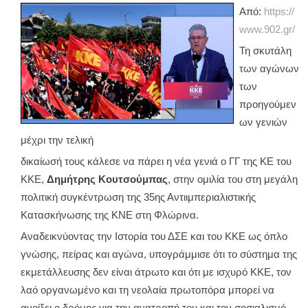
Από:
https://
www.902.gr/
Τη σκυτάλη
των αγώνων
των
προηγούμεν
ων γενιών
μέχρι την τελική
δικαίωσή τους κάλεσε να πάρει η νέα γενιά ο ΓΓ της ΚΕ του
ΚΚΕ,
Δημήτρης Κουτσούμπας
, στην ομιλία του στη μεγάλη
πολιτική συγκέντρωση της 35ης Αντιιμπεριαλιστικής
Κατασκήνωσης της ΚΝΕ στη Φλώρινα.
Αναδεικνύοντας την Ιστορία του ΔΣΕ και του ΚΚΕ ως όπλο
γνώσης, πείρας και αγώνα, υπογράμμισε ότι το σύστημα της
εκμετάλλευσης δεν είναι άτρωτο και ότι με ισχυρό ΚΚΕ, τον
λαό οργανωμένο και τη νεολαία πρωτοπόρα μπορεί να