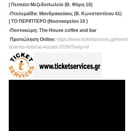
| Πεσκέσι Μεζεδοπωλείο (Β. Φόρη 10)
-Πτολεμαΐδα: Μανδρακούκος (Β. Κωνσταντίνου 41)
| ΤΟ ΠΕΡΙΠΤΕΡΟ (Νοσοκομείου 10 )
-Ποντοκώμη: The House coffee and bar
Προπώληση Online:
https://www.ticketservices.gr/event
/yiannis-kotsiras-kozani-2026/?lang=el