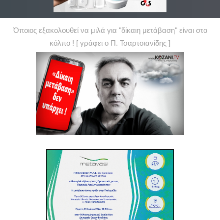
Όποιος εξακολουθεί να μιλά για "δίκαιη μετάβαση" είναι στο
κόλπο ! [ γράφει ο Π. Τσαρτσιανίδης ]