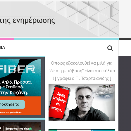
ΙΑ
Όποιος εξακολουθεί να μιλά για
"δίκαιη μετάβαση" είναι στο κόλπο
! [ γράφει ο Π. Τσαρτσιανίδης ]