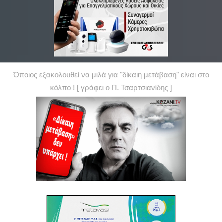
Όποιος εξακολουθεί να μιλά για "δίκαιη μετάβαση" είναι στο
κόλπο ! [ γράφει ο Π. Τσαρτσιανίδης ]