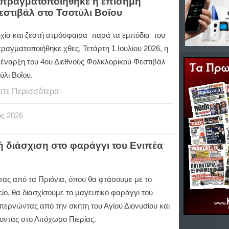
ύ πραγματοποιήθηκε η επίσημη
εστιβάλ στο Τσοτύλι Βοΐου
υχία και ζεστή ατμόσφαιρα παρά τα εμπόδια του
ραγματοποιήθηκε χθες, Τετάρτη 1 Ιουλίου 2026, η
 έναρξη του 4ου Διεθνούς Φολκλορικού Φεστιβάλ
ύλι Βοΐου.
στε Περισσότερα
ος
2026
ή διάσχιση στο φαράγγι του Ενιπέα
τας από τα Πριόνια, όπου θα φτάσουμε με το
ο, θα διασχίσουμε το μαγευτικό φαράγγι του
περνώντας από την σκήτη του Αγίου Διονυσίου και
οντας στο Λιτόχωρο Πιερίας.