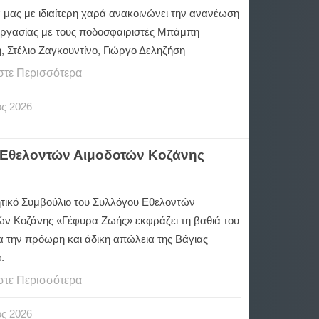
 μας με ιδιαίτερη χαρά ανακοινώνει την ανανέωση
εργασίας με τους ποδοσφαιριστές Μπάμπη
, Στέλιο Ζαγκουντίνο, Γιώργο Δεληζήση
στε Περισσότερα
ος
2026
 Εθελοντών Αιμοδοτών Κοζάνης
κητικό Συμβούλιο του Συλλόγου Εθελοντών
ών Κοζάνης «Γέφυρα Ζωής» εκφράζει τη βαθιά του
α την πρόωρη και άδικη απώλεια της Βάγιας
.
στε Περισσότερα
ος
2026