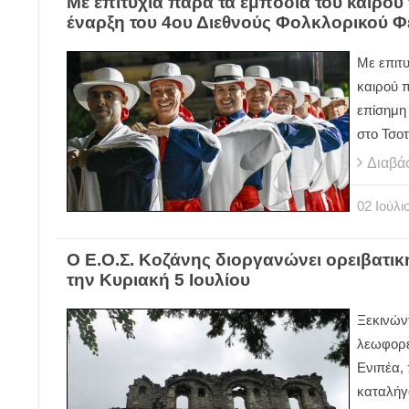
Με επιτυχία παρά τα εμπόδια του καιρο
έναρξη του 4ου Διεθνούς Φολκλορικού Φ
Με επιτ
καιρού π
επίσημη
στο Τσοτ
Διαβά
02
Ιούλι
Ο Ε.Ο.Σ. Κοζάνης διοργανώνει ορειβατικ
την Κυριακή 5 Ιουλίου
Ξεκινών
λεωφορεί
Ενιπέα, 
καταλήγ