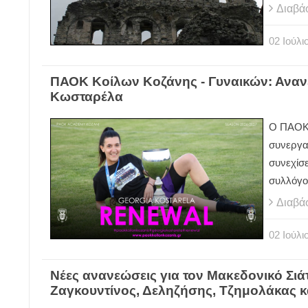
Διαβά
02
Ιούλι
ΠΑΟΚ Κοίλων Κοζάνης - Γυναικών: Αναν
Κωσταρέλα
Ο ΠΑΟΚ 
συνεργα
συνεχίσε
συλλόγο
Διαβά
02
Ιούλι
Νέες ανανεώσεις για τον Μακεδονικό Σιάτ
Ζαγκουντίνος, Δεληζήσης, Τζημολάκας κ