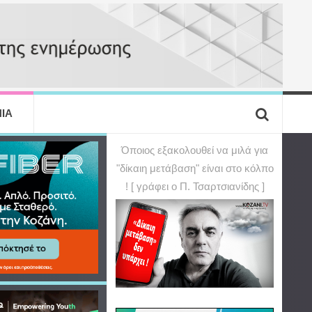
ΙΑ
Όποιος εξακολουθεί να μιλά για
"δίκαιη μετάβαση" είναι στο κόλπο
! [ γράφει ο Π. Τσαρτσιανίδης ]