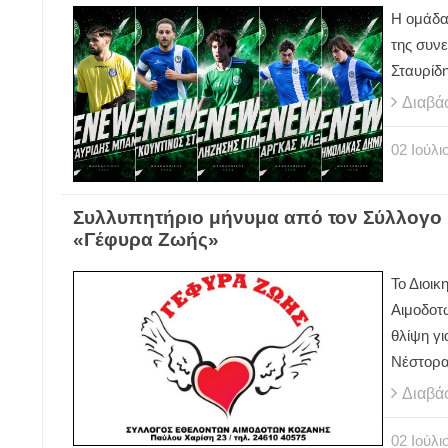
Η ομάδα
της συν
Σταυρίδη
Διαβά
02
Ιούλι
Συλλυπητήριο μήνυμα από τον Σύλλογο
«Γέφυρα Ζωής»
Το Διοι
Αιμοδοτ
θλίψη γι
Νέστορα
Διαβά
02
Ιούλι