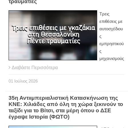
τραυματίες
Τρεις
επιθέσεις με
αυτοσχέδιου
ς
εμπρηστικού
ς
μηχανισμούς
Διαβάστε Περισσότερα
01
Ιούλιος
2026
35η Αντιιμπεριαλιστική Κατασκήνωση της
ΚΝΕ: Χιλιάδες από όλη τη χώρα ξεκινούν το
ταξίδι για το Βίτσι, στα μέρη όπου ο ΔΣΕ
έγραψε Ιστορία (ΦΩΤΟ)