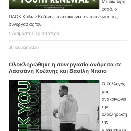
Με ιδιαίτερη
χαρά, ο
ΠΑΟΚ Κοίλων Κοζάνης, ανακοινώνει την ανανέωση της
συνεργασίας του
Διαβάστε Περισσότερα
30
Ιούνιος
2026
Ολοκληρώθηκε η συνεργασία ανάμεσα σε
Λασσάνη Κοζάνης και Βασίλη Νίτσιο
Ο Σύλλογός
μας
ανακοινώνει
την
ολοκλήρωση
της
συνεργασίας