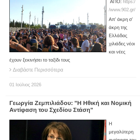
ΑΠΟ:
https:/
/www.902.gr/
Απ' άκρη σ'
άκρη της
Ελλάδας
χιλιάδες νέοι
και νέες
έχουν ξεκινήσει το ταξίδι τους
Διαβάστε Περισσότερα
01
Ιούλιος
2026
Γεωργία Ζεμπιλιάδου: "Η Ηθική και Νομική
Αντίφαση του Σχεδίου Στάση"
Η
μεγαλύτερη
αντίφαση του