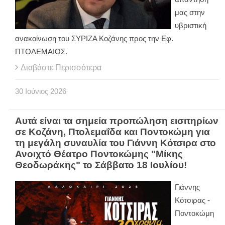
μας στην
υβριστική
ανακοίνωση του ΣΥΡΙΖΑ Κοζάνης προς την Εφ.
ΠΤΟΛΕΜΑΙΟΣ.
Διαβάστε Περισσότερα
30
Ιούνιος
2026
Αυτά είναι τα σημεία προπώληση εισιτηρίων
σε Κοζάνη, Πτολεμαΐδα και Ποντοκώμη για
τη μεγάλη συναυλία του Γιάννη Κότσιρα στο
Ανοιχτό Θέατρο Ποντοκώμης "Μίκης
Θεοδωράκης" το Σάββατο 18 Ιουλίου!
Γιάννης
Κότσιρας -
Ποντοκώμη