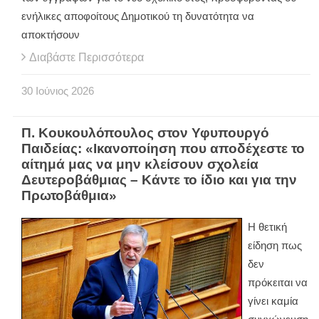
ενήλικες αποφοίτους Δημοτικού τη δυνατότητα να
αποκτήσουν
Διαβάστε Περισσότερα
30
Ιούνιος
2026
Π. Κουκουλόπουλος στον Υφυπουργό
Παιδείας: «Ικανοποίηση που αποδέχεστε το
αίτημά μας να μην κλείσουν σχολεία
Δευτεροβάθμιας – Κάντε το ίδιο και για την
Πρωτοβάθμια»
Η θετική
είδηση πως
δεν
πρόκειται να
γίνει καμία