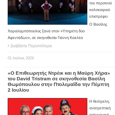
του περσινού
καλοκαιριού
επιστρέφει
Ο Βασίλης
Χαραλαμπόπουλος ξανά στον «Υπηρέτη δύο
Αφεντάδων», σε σκηνοθεσία Γιάννη Κακλέα
Διαβάστε Περισσότερα
01
Ιούλιος
2026
«Ο Επιθεωρητής Ντρέικ και η Μαύρη Χήρα»
του David Tristram σε σκηνοθεσία Βασίλη
Θωμόπουλου στην Πτολεμαΐδα την Πέμπτη
2 Ιουλίου
Η θεότρελη,
ανατρεπτική
αστυνομική