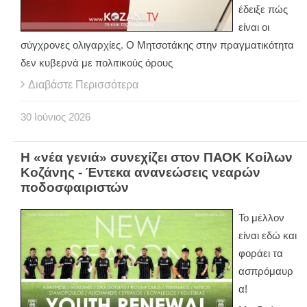
έδειξε πώς
είναι οι
σύγχρονες ολιγαρχίες. Ο Μητσοτάκης στην πραγματικότητα
δεν κυβερνά με πολιτικούς όρους
Διαβάστε Περισσότερα
30
Ιούνιος
2026
Η «νέα γενιά» συνεχίζει στον ΠΑΟΚ Κοίλων
Κοζάνης - Έντεκα ανανεώσεις νεαρών
ποδοσφαιριστών
Το μέλλον
είναι εδώ και
φοράει τα
ασπρόμαυρ
α!