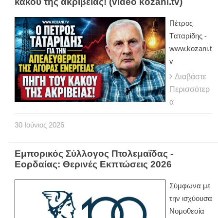
κακού της ακρίβειας! (video kozani.tv)
Πέτρος
Tαταρίδης -
www.kozani.t
v
Διαβάστε
Περισσότερ
α
30
Ιούνιος
2026
Εμπορικός Σύλλογος Πτολεμαΐδας -
Εορδαίας: Θερινές Εκπτώσεις 2026
Σύμφωνα με
την ισχύουσα
Νομοθεσία