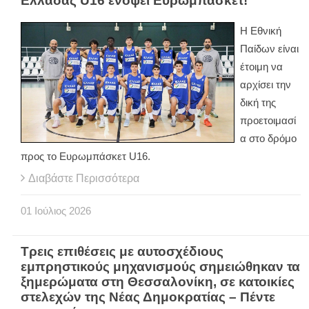
Ελλάδας U16 ενόψει Ευρωμπάσκετ!
Η Εθνική
Παίδων είναι
έτοιμη να
αρχίσει την
δική της
προετοιμασί
α στο δρόμο
προς το Ευρωμπάσκετ U16.
Διαβάστε Περισσότερα
01
Ιούλιος
2026
Τρεις επιθέσεις με αυτοσχέδιους
εμπρηστικούς μηχανισμούς σημειώθηκαν τα
ξημερώματα στη Θεσσαλονίκη, σε κατοικίες
στελεχών της Νέας Δημοκρατίας – Πέντε