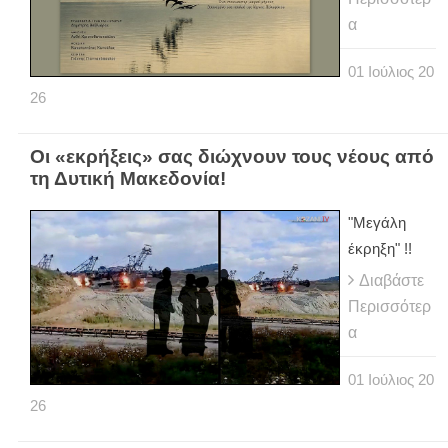
α
01
Ιούλιος
20
26
Οι «εκρήξεις» σας διώχνουν τους νέους από
τη Δυτική Μακεδονία!
"Μεγάλη
έκρηξη" !!
Διαβάστε
Περισσότερ
α
01
Ιούλιος
20
26