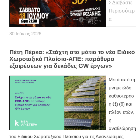
Διαβάστε
Περισσότερ
α
30
Ιούνιος
2026
Πέτη Πέρκα: «Στάχτη στα μάτια το νέο Ειδικό
Χωροταξικό Πλαίσιο-ΑΠΕ: παράθυρο
εξαιρέσεων για δεκάδες GW έργων»
Μετά από τη
μνημειώδη
καθυστέρησ
η έξι (6) και
πλέον ετών,
η
αναθεώρηση
του Ειδικού Χωροταξικού Πλαισίου για τις Ανανεώσιμες