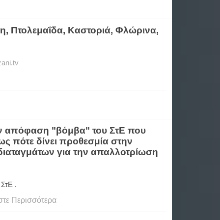
η, Πτολεμαΐδα, Καστοριά, Φλώρινα,
ani.tv
την απόφαση "βόμβα" του ΣτΕ που
Έως πότε δίνει προθεσμία στην
διαταγμάτων για την απαλλοτρίωση
 ΣτΕ .
στε Περισσότερα