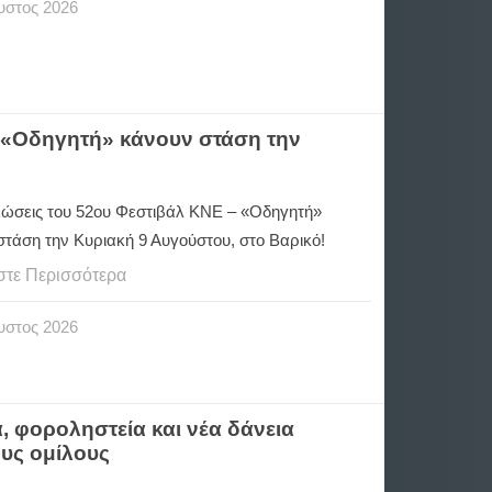
υστος
2026
– «Οδηγητή» κάνουν στάση την
λώσεις του 52ου Φεστιβάλ ΚΝΕ – «Οδηγητή»
στάση την Κυριακή 9 Αυγούστου, στο Βαρικό!
στε Περισσότερα
υστος
2026
, φοροληστεία και νέα δάνεια
ους ομίλους