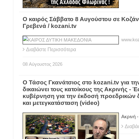
Ο καιρός Σάββατο 8 Αυγούστου σε Κοζάν
Γρεβενά / kozani.tv
www.koz
Διαβάστε Περισσότερα
08
Αύγουστος
2026
Ο Τάσος Γκανάτσιος στο kozani.tv για 
δικαιώνει τους κατοίκους της Ακρινής - 
κυβέρνηση για την έκδοσή προεδρικών 
και μετεγκατάσταση (video)
Ακρινή -
Διαβά