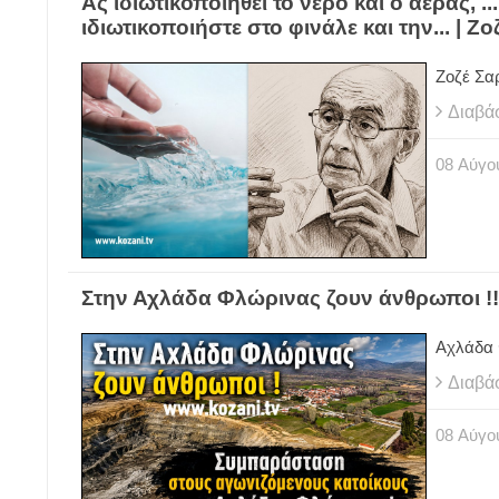
Ας ιδιωτικοποιηθεί το νερό και ο αέρας, .
ιδιωτικοποιήστε στο φινάλε και την... | 
Ζοζέ Σα
Διαβά
08
Αύγο
Στην Αχλάδα Φλώρινας ζουν άνθρωποι !!!
Αχλάδα 
Διαβά
08
Αύγο