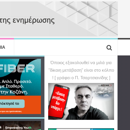
ΙΑ
Όποιος εξακολουθεί να μιλά για
"δίκαιη μετάβαση" είναι στο κόλπο
! [ γράφει ο Π. Τσαρτσιανίδης ]