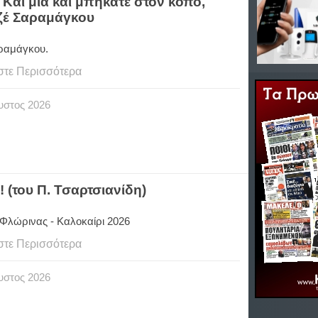
.. Και μια και μπήκατε στον κόπο,
Ζοζέ Σαραμάγκου
ραμάγκου.
στε Περισσότερα
υστος
2026
 (του Π. Τσαρτσιανίδη)
Φλώρινας - Καλοκαίρι 2026
στε Περισσότερα
υστος
2026