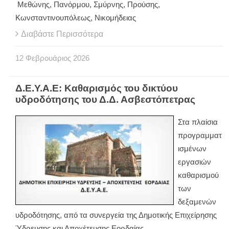
Μεθώνης, Πανόρμου, Σμύρνης, Προύσης,
Κωνσταντινουπόλεως, Νικομήδειας
Διαβάστε Περισσότερα
12
Φεβρουάριος
2026
Δ.Ε.Υ.Α.Ε: Καθαρισμός του δικτύου
υδροδότησης του Δ.Δ. Ασβεστόπετρας
Στα πλαίσια
προγραμματ
ισμένων
εργασιών
καθαρισμού
των
δεξαμενών
υδροδότησης, από τα συνεργεία της Δημοτικής Επιχείρησης
Ύδρευσης και Αποχέτευσης Εορδαίας