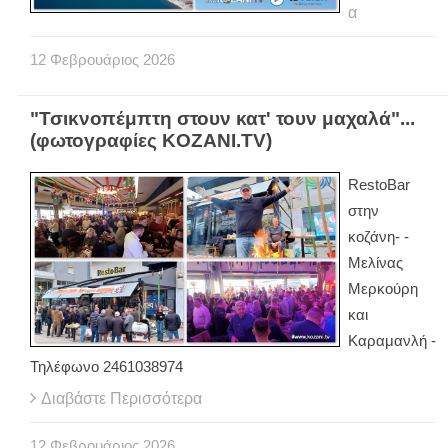
α
12
Φεβρουάριος
2026
"Τσικνοπέμπτη στουν κατ' τουν μαχαλά"...
(φωτογραφίες KOZANI.TV)
RestoBar
στην
κοζάνη- -
Μελίνας
Μερκούρη
και
Καραμανλή -
Τηλέφωνο 2461038974
Διαβάστε Περισσότερα
12
Φεβρουάριος
2026