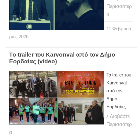
Περισσότερ
α
11
Φεβρουά
ριος
2026
Το trailer του Karvonval από τον Δήμο
Εορδαίας (video)
Το trailer του
Karvonval
από τον
Δήμο
Εορδαίας.
Διαβάστε
Περισσότερ
α