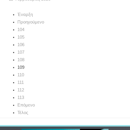
Έναρξη
Προηγούμενο
104
105
106
107
108
109
110
111
112
113
Επόμενο
Τέλος