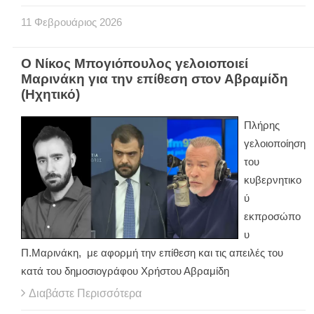
11
Φεβρουάριος
2026
Ο Νίκος Μπογιόπουλος γελοιοποιεί
Μαρινάκη για την επίθεση στον Αβραμίδη
(Ηχητικό)
Πλήρης
γελοιοποίηση
του
κυβερνητικο
ύ
εκπροσώπο
υ
Π.Μαρινάκη, με αφορμή την επίθεση και τις απειλές του
κατά του δημοσιογράφου Χρήστου Αβραμίδη
Διαβάστε Περισσότερα