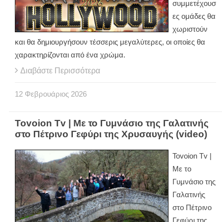
συμμετέχουσ
ες ομάδες θα
χωριστούν
και θα δημιουργήσουν τέσσερις μεγαλύτερες, οι οποίες θα
χαρακτηρίζονται από ένα χρώμα.
Διαβάστε Περισσότερα
12
Φεβρουάριος
2026
Tovoion Tv | Mε το Γυμνάσιο της Γαλατινής
στο Πέτρινο Γεφύρι της Χρυσαυγής (video)
Tovoion Tv |
Mε το
Γυμνάσιο της
Γαλατινής
στο Πέτρινο
Γεφύρι της