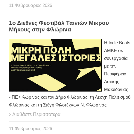
11
Φεβρουάριος
2026
1ο Διεθνές Φεστιβάλ Ταινιών Μικρού
Μήκους στην Φλώρινα
Η Indie Beats
AMKE σε
συνεργασία
με την
Περιφέρεια
Δυτικής
Μακεδονίας
- ΠΕ Φλώρινας και τον Δήμο Φλώρινας, τη Λέσχη Πολιτισμού
Φλώρινας και τη Στέγη Φιλοτέχνων Ν. Φλώρινας
Διαβάστε Περισσότερα
11
Φεβρουάριος
2026