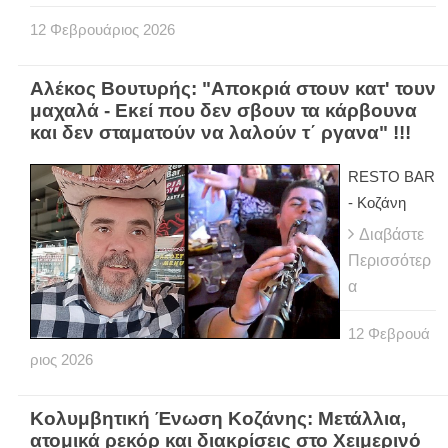
12
Φεβρουάριος
2026
Αλέκος Βουτυρής: "Αποκριά στουν κατ' τουν
μαχαλά - Εκεί που δεν σβουν τα κάρβουνα
και δεν σταματούν να λαλούν τ΄ ργανα" !!!
RESTO BAR
- Κοζάνη
Διαβάστε
Περισσότερ
α
12
Φεβρουά
ριος
2026
Κολυμβητική Ένωση Κοζάνης: Μετάλλια,
ατομικά ρεκόρ και διακρίσεις στο Χειμερινό