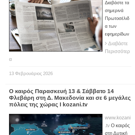
Διαβάστε τα
σημερινά
Πρωτοσέλιδ
α των
εφημερίδων
Διαβάστε
Περισσότερ
α
13
Φεβρουάριος
2026
Ο καιρός Παρασκευή 13 & Σάββατο 14
Φλεβάρη στη Δ. Μακεδονία και σε 6 μεγάλες
πόλεις της χώρας Ι kozani.tv
www.kozani
.tv
Ο καιρός
στη Δυτική