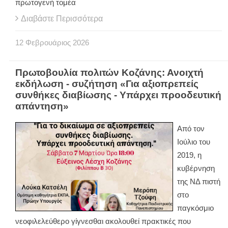
πρωτογενή τομέα
Διαβάστε Περισσότερα
12
Φεβρουάριος
2026
Πρωτοβουλία πολιτών Κοζάνης: Ανοιχτή
εκδήλωση - συζήτηση «Για αξιοπρεπείς
συνθήκες διαβίωσης - Υπάρχει προοδευτική
απάντηση»
Από τον
Ιούλιο του
2019, η
κυβέρνηση
της ΝΔ πιστή
στο
παγκόσμιο
νεοφιλελεύθερο γίγνεσθαι ακολουθεί πρακτικές που