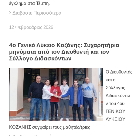
έγκλημα στα Τέμπη.
Διαβάστε Περισσότερα
12
Φεβρουάριος
2026
4ο Γενικό Λύκειο Κοζάνης: Συχαρητήρια
μηνύματα από τον Διευθυντή και τον
Σύλλογο Διδασκόντων
Ο Διευθυντής
και ο
Σύλλογος
Διδασκόντω
ν του 4ου
ΓΕΝΙΚΟΥ
ΛΥΚΕΙΟΥ
ΚΟΖΑΝΗΣ συγχαίρει τους μαθητές/τριες