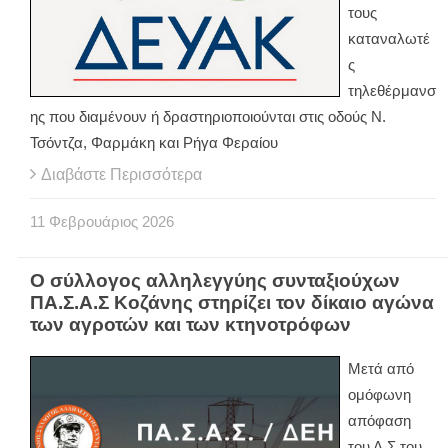
τους
καταναλωτέ
ς
τηλεθέρμανσ
ης που διαμένουν ή δραστηριοποιούνται στις οδούς Ν.
Τσόντζα, Φαρμάκη και Ρήγα Φεραίου
Διαβάστε Περισσότερα
11
Φεβρουάριος
2026
Ο σύλλογος αλληλεγγύης συνταξιούχων
ΠΑ.Σ.Α.Σ Κοζάνης στηρίζει τον δίκαιο αγώνα
των αγροτών και των κτηνοτρόφων
Μετά από
ομόφωνη
απόφαση
του Δ.Σ του