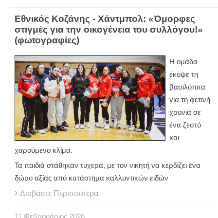
Εθνικός Κοζάνης - Χάντμπολ: «Όμορφες
στιγμές για την οικογένεια του συλλόγου!»
(φωτογραφίες)
Η ομάδα
έκοψε τη
βασιλόπιτα
για τη φετινή
χρονιά σε
ένα ζεστό
και
χαρούμενο κλίμα.
Τα παιδιά στάθηκαν τυχερά, με τον νικητή να κερδίζει ένα
δώρο αξίας από κατάστημα καλλυντικών ειδών
Διαβάστε Περισσότερα
11
Φεβρουάριος
2026