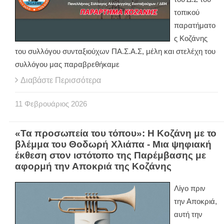
τοπικού
παρατήματο
ς Κοζάνης
του συλλόγου συνταξιούχων ΠΑ.Σ.Α.Σ, μέλη και στελέχη του
συλλόγου μας παραβρεθήκαμε
Διαβάστε Περισσότερα
11
Φεβρουάριος
2026
«Τα προσωπεία του τόπου»: Η Κοζάνη με το
βλέμμα του Θοδωρή Χλιάπα - Μια ψηφιακή
έκθεση στον ιστότοπο της Παρέμβασης με
αφορμή την Αποκριά της Κοζάνης
Λίγο πριν
την Αποκριά,
αυτή την