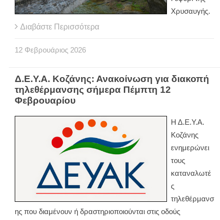
Χρυσαυγής.
Διαβάστε Περισσότερα
12
Φεβρουάριος
2026
Δ.Ε.Υ.Α. Κοζάνης: Ανακοίνωση για διακοπή
τηλεθέρμανσης σήμερα Πέμπτη 12
Φεβρουαρίου
Η Δ.Ε.Υ.Α.
Κοζάνης
ενημερώνει
τους
καταναλωτέ
ς
τηλεθέρμανσ
ης που διαμένουν ή δραστηριοποιούνται στις οδούς