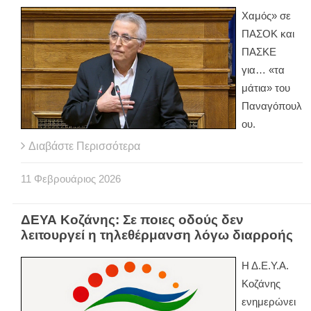
Χαμός» σε
ΠΑΣΟΚ και
ΠΑΣΚΕ
για… «τα
μάτια» του
Παναγόπουλ
ου.
Διαβάστε Περισσότερα
11
Φεβρουάριος
2026
ΔΕΥΑ Κοζάνης: Σε ποιες οδούς δεν
λειτουργεί η τηλεθέρμανση λόγω διαρροής
Η Δ.Ε.Υ.Α.
Κοζάνης
ενημερώνει