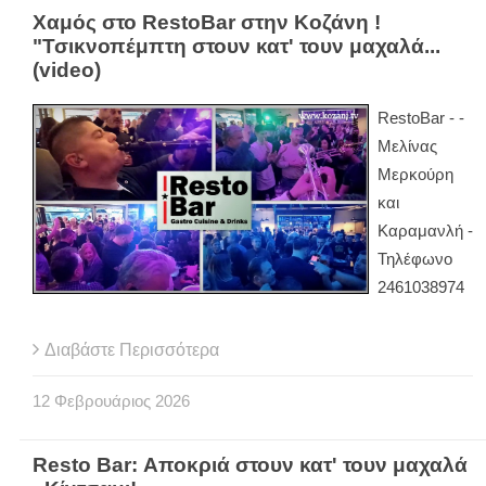
Χαμός στο RestoBar στην Κοζάνη !
"Τσικνοπέμπτη στουν κατ' τουν μαχαλά...
(video)
RestoBar - -
Μελίνας
Μερκούρη
και
Καραμανλή -
Τηλέφωνο
2461038974
Διαβάστε Περισσότερα
12
Φεβρουάριος
2026
Resto Bar: Αποκριά στουν κατ' τουν μαχαλά