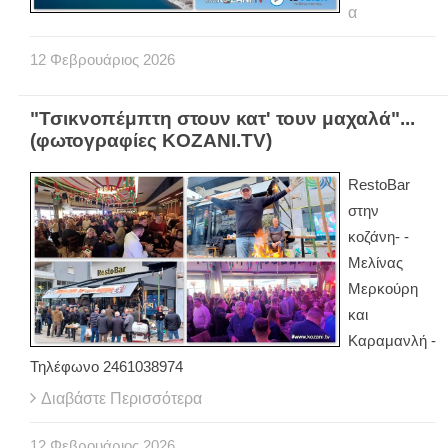
α
12
Φεβρουάριος
2026
"Τσικνοπέμπτη στουν κατ' τουν μαχαλά"...
(φωτογραφίες KOZANI.TV)
RestoBar
στην
κοζάνη- -
Μελίνας
Μερκούρη
και
Καραμανλή -
Τηλέφωνο 2461038974
Διαβάστε Περισσότερα
12
Φεβρουάριος
2026