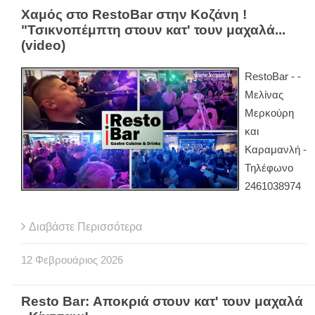
Χαμός στο RestoBar στην Κοζάνη !
"Τσικνοπέμπτη στουν κατ' τουν μαχαλά...
(video)
RestoBar - -
Μελίνας
Μερκούρη
και
Καραμανλή -
Τηλέφωνο
2461038974
Διαβάστε Περισσότερα
12
Φεβρουάριος
2026
Resto Bar: Αποκριά στουν κατ' τουν μαχαλά