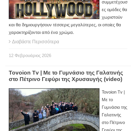
συμμετέχουσ
ες ομάδες θα
χωριστούν
και θα δημιουργήσουν τέσσερις μεγαλύτερες, οι οποίες θα
χαρακτηρίζονται από ένα χρώμα.
Διαβάστε Περισσότερα
12
Φεβρουάριος
2026
Tovoion Tv | Mε το Γυμνάσιο της Γαλατινής
στο Πέτρινο Γεφύρι της Χρυσαυγής (video)
Tovoion Tv |
Mε το
Γυμνάσιο της
Γαλατινής
στο Πέτρινο
Γεφύρι της