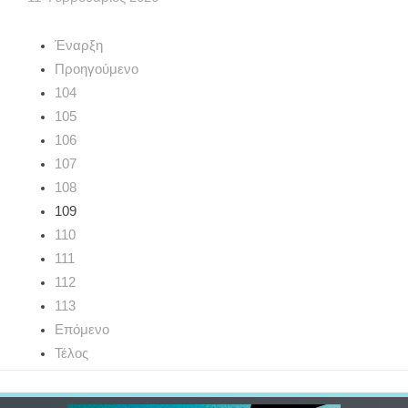
Έναρξη
Προηγούμενο
104
105
106
107
108
109
110
111
112
113
Επόμενο
Τέλος