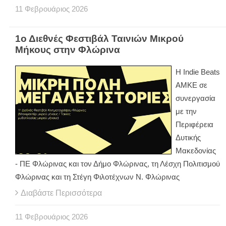
11
Φεβρουάριος
2026
1ο Διεθνές Φεστιβάλ Ταινιών Μικρού
Μήκους στην Φλώρινα
Η Indie Beats
AMKE σε
συνεργασία
με την
Περιφέρεια
Δυτικής
Μακεδονίας
- ΠΕ Φλώρινας και τον Δήμο Φλώρινας, τη Λέσχη Πολιτισμού
Φλώρινας και τη Στέγη Φιλοτέχνων Ν. Φλώρινας
Διαβάστε Περισσότερα
11
Φεβρουάριος
2026