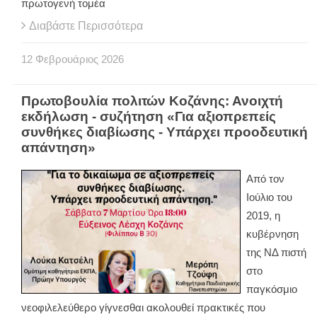
πρωτογενή τομέα
Διαβάστε Περισσότερα
12
Φεβρουάριος
2026
Πρωτοβουλία πολιτών Κοζάνης: Ανοιχτή
εκδήλωση - συζήτηση «Για αξιοπρεπείς
συνθήκες διαβίωσης - Υπάρχει προοδευτική
απάντηση»
Από τον
Ιούλιο του
2019, η
κυβέρνηση
της ΝΔ πιστή
στο
παγκόσμιο
νεοφιλελεύθερο γίγνεσθαι ακολουθεί πρακτικές που