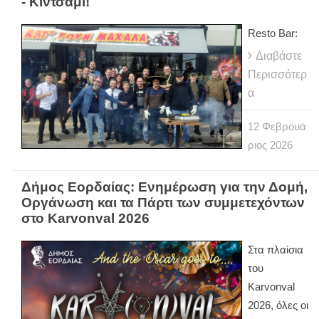
- Κίντσαμι!
Resto Bar:
Διαβάστε
Περισσότερ
α
12
Φεβρουά
ριος
2026
Δήμος Εορδαίας: Ενημέρωση για την Δομή,
Οργάνωση και τα Πάρτι των συμμετεχόντων
στο Karvonval 2026
Στα πλαίσια
του
Karvonval
2026, όλες οι