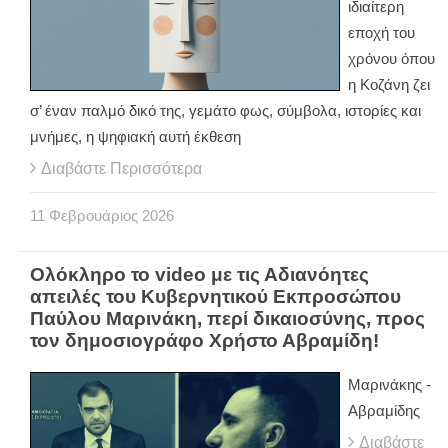
ιδιαίτερη
εποχή του
χρόνου όπου
η Κοζάνη ζει
σ’ έναν παλμό δικό της, γεμάτο φως, σύμβολα, ιστορίες και
μνήμες, η ψηφιακή αυτή έκθεση
Διαβάστε Περισσότερα
11
Φεβρουάριος
2026
Ολόκληρο το video με τις Αδιανόητες
απειλές του Κυβερνητικού Εκπροσώπου
Παύλου Μαρινάκη, περί δικαιοσύνης, προς
τον δημοσιογράφο Χρήστο Αβραμίδη!
Μαρινάκης -
Αβραμίδης
Διαβάστε