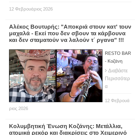
12
Φεβρουάριος
2026
Αλέκος Βουτυρής: "Αποκριά στουν κατ' τουν
μαχαλά - Εκεί που δεν σβουν τα κάρβουνα
και δεν σταματούν να λαλούν τ΄ ργανα" !!!
RESTO BAR
- Κοζάνη
Διαβάστε
Περισσότερ
α
12
Φεβρουά
ριος
2026
Κολυμβητική Ένωση Κοζάνης: Μετάλλια,
ατομικά ρεκόρ και διακρίσεις στο Χειμερινό