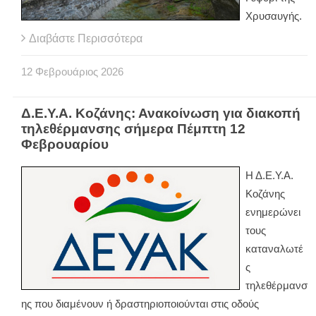
Χρυσαυγής.
Διαβάστε Περισσότερα
12
Φεβρουάριος
2026
Δ.Ε.Υ.Α. Κοζάνης: Ανακοίνωση για διακοπή
τηλεθέρμανσης σήμερα Πέμπτη 12
Φεβρουαρίου
Η Δ.Ε.Υ.Α.
Κοζάνης
ενημερώνει
τους
καταναλωτέ
ς
τηλεθέρμανσ
ης που διαμένουν ή δραστηριοποιούνται στις οδούς