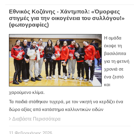
Εθνικός Κοζάνης - Χάντμπολ: «Όμορφες
στιγμές για την οικογένεια του συλλόγου!»
(φωτογραφίες)
Η ομάδα
έκοψε τη
βασιλόπιτα
για τη φετινή
χρονιά σε
ένα ζεστό
και
χαρούμενο κλίμα.
Τα παιδιά στάθηκαν τυχερά, με τον νικητή να κερδίζει ένα
δώρο αξίας από κατάστημα καλλυντικών ειδών
Διαβάστε Περισσότερα
11
Φεβρουάριος
2026