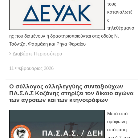
τους
καταναλωτέ
ς
τηλεθέρμανσ
ης που διαμένουν ή δραστηριοποιούνται στις οδούς Ν.
Τσόντζα, Φαρμάκη και Ρήγα Φεραίου
Διαβάστε Περισσότερα
11
Φεβρουάριος
2026
Ο σύλλογος αλληλεγγύης συνταξιούχων
ΠΑ.Σ.Α.Σ Κοζάνης στηρίζει τον δίκαιο αγώνα
των αγροτών και των κτηνοτρόφων
Μετά από
ομόφωνη
απόφαση
του Δ.Σ του