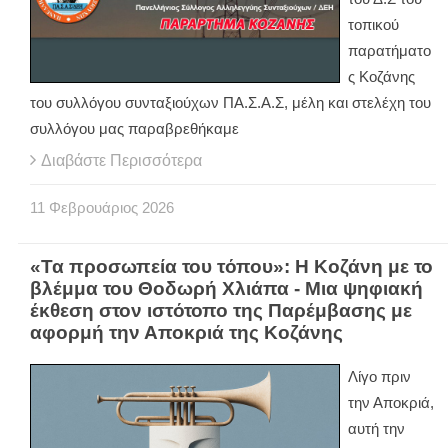
τοπικού
παρατήματο
ς Κοζάνης
του συλλόγου συνταξιούχων ΠΑ.Σ.Α.Σ, μέλη και στελέχη του
συλλόγου μας παραβρεθήκαμε
Διαβάστε Περισσότερα
11
Φεβρουάριος
2026
«Τα προσωπεία του τόπου»: Η Κοζάνη με το
βλέμμα του Θοδωρή Χλιάπα - Μια ψηφιακή
έκθεση στον ιστότοπο της Παρέμβασης με
αφορμή την Αποκριά της Κοζάνης
Λίγο πριν
την Αποκριά,
αυτή την