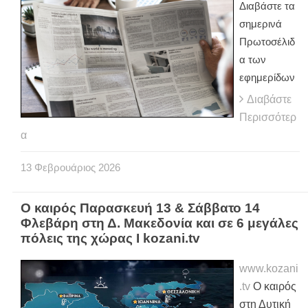
Διαβάστε τα
σημερινά
Πρωτοσέλιδ
α των
εφημερίδων
Διαβάστε
Περισσότερ
α
13
Φεβρουάριος
2026
Ο καιρός Παρασκευή 13 & Σάββατο 14
Φλεβάρη στη Δ. Μακεδονία και σε 6 μεγάλες
πόλεις της χώρας Ι kozani.tv
www.kozani
.tv
Ο καιρός
στη Δυτική