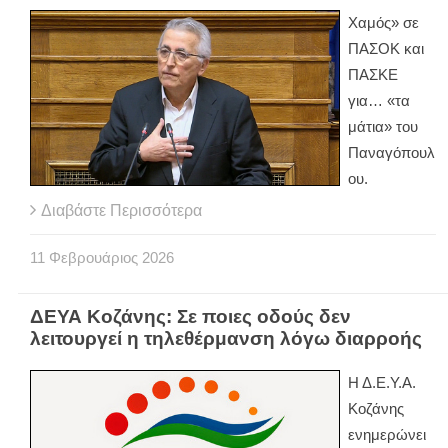
Χαμός» σε
ΠΑΣΟΚ και
ΠΑΣΚΕ
για… «τα
μάτια» του
Παναγόπουλ
ου.
Διαβάστε Περισσότερα
11
Φεβρουάριος
2026
ΔΕΥΑ Κοζάνης: Σε ποιες οδούς δεν
λειτουργεί η τηλεθέρμανση λόγω διαρροής
Η Δ.Ε.Υ.Α.
Κοζάνης
ενημερώνει