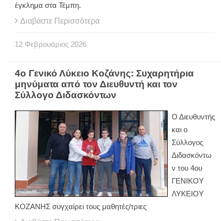
έγκλημα στα Τέμπη.
Διαβάστε Περισσότερα
12
Φεβρουάριος
2026
4ο Γενικό Λύκειο Κοζάνης: Συχαρητήρια
μηνύματα από τον Διευθυντή και τον
Σύλλογο Διδασκόντων
Ο Διευθυντής
και ο
Σύλλογος
Διδασκόντω
ν του 4ου
ΓΕΝΙΚΟΥ
ΛΥΚΕΙΟΥ
ΚΟΖΑΝΗΣ συγχαίρει τους μαθητές/τριες