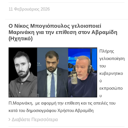
11
Φεβρουάριος
2026
Ο Νίκος Μπογιόπουλος γελοιοποιεί
Μαρινάκη για την επίθεση στον Αβραμίδη
(Ηχητικό)
Πλήρης
γελοιοποίηση
του
κυβερνητικο
ύ
εκπροσώπο
υ
Π.Μαρινάκη, με αφορμή την επίθεση και τις απειλές του
κατά του δημοσιογράφου Χρήστου Αβραμίδη
Διαβάστε Περισσότερα