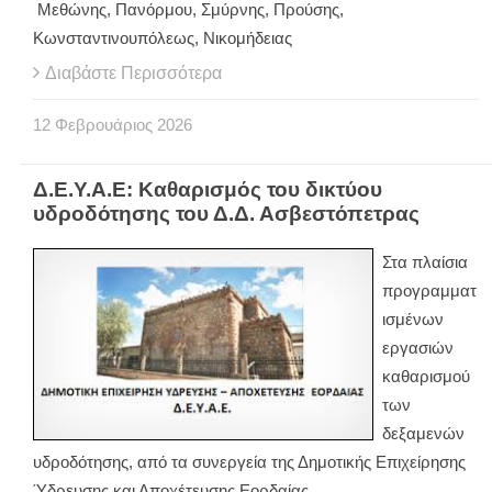
Μεθώνης, Πανόρμου, Σμύρνης, Προύσης,
Κωνσταντινουπόλεως, Νικομήδειας
Διαβάστε Περισσότερα
12
Φεβρουάριος
2026
Δ.Ε.Υ.Α.Ε: Καθαρισμός του δικτύου
υδροδότησης του Δ.Δ. Ασβεστόπετρας
Στα πλαίσια
προγραμματ
ισμένων
εργασιών
καθαρισμού
των
δεξαμενών
υδροδότησης, από τα συνεργεία της Δημοτικής Επιχείρησης
Ύδρευσης και Αποχέτευσης Εορδαίας