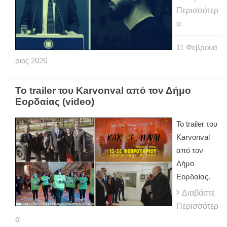
Περισσότερ
α
11
Φεβρουά
ριος
2026
Το trailer του Karvonval από τον Δήμο
Εορδαίας (video)
Το trailer του
Karvonval
από τον
Δήμο
Εορδαίας.
Διαβάστε
Περισσότερ
α