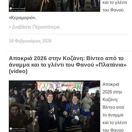
και το γλέντι
του Φανού
«Κεραμαριό».
Διαβάστε Περισσότερα
18
Φεβρουάριος
2026
Αποκριά 2026 στην Κοζάνη: Βίντεο από το
άναμμα και το γλέντι του Φανού «Πλατάνια»
(video)
Αποκριά
2026 στην
Κοζάνη:
Βίντεο από
το άναμμα
και το γλέντι
του Φανού