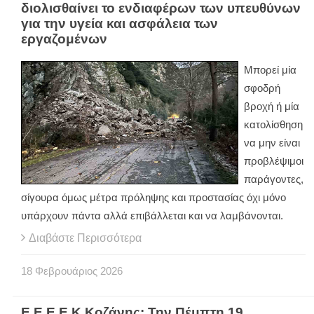
διολισθαίνει το ενδιαφέρων των υπευθύνων
για την υγεία και ασφάλεια των
εργαζομένων
Μπορεί μία
σφοδρή
βροχή ή μία
κατολίσθηση
να μην είναι
προβλέψιμοι
παράγοντες,
σίγουρα όμως μέτρα πρόληψης και προστασίας όχι μόνο
υπάρχουν πάντα αλλά επιβάλλεται και να λαμβάνονται.
Διαβάστε Περισσότερα
18
Φεβρουάριος
2026
Ε.Ε.Ε.Ε.Κ Κοζάνης: Την Πέμπτη 19