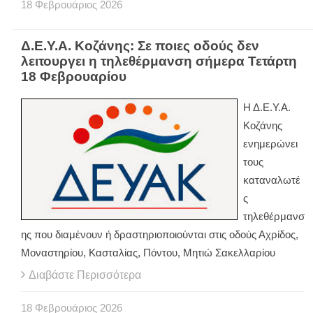
18
Φεβρουάριος
2026
Δ.Ε.Υ.Α. Κοζάνης: Σε ποιες οδούς δεν
λειτουργει η τηλεθέρμανση σήμερα Τετάρτη
18 Φεβρουαρίου
Η Δ.Ε.Υ.Α.
Κοζάνης
ενημερώνει
τους
καταναλωτέ
ς
τηλεθέρμανσ
ης που διαμένουν ή δραστηριοποιούνται στις οδούς Αχρίδος,
Μοναστηρίου, Κασταλίας, Πόντου, Μητιώ Σακελλαρίου
Διαβάστε Περισσότερα
18
Φεβρουάριος
2026