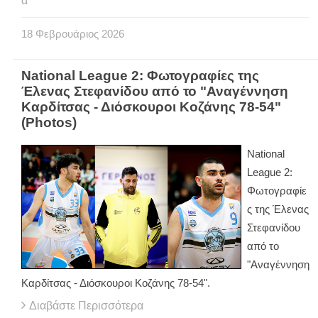
α
18
Φεβρουάριος
2026
National League 2: Φωτογραφίες της
Έλενας Στεφανίδου από το "Αναγέννηση
Καρδίτσας - Διόσκουροι Κοζάνης 78-54"
(Photos)
National
League 2:
Φωτογραφίε
ς της Έλενας
Στεφανίδου
από το
"Αναγέννηση
Καρδίτσας - Διόσκουροι Κοζάνης 78-54".
Διαβάστε Περισσότερα