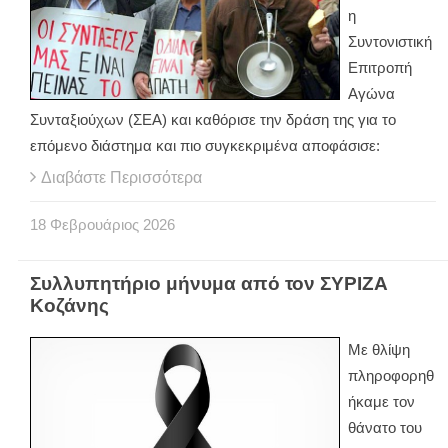
η
Συντονιστική
Επιτροπή
Αγώνα
Συνταξιούχων (ΣΕΑ) και καθόρισε την δράση της για το
επόμενο διάστημα και πιο συγκεκριμένα αποφάσισε:
Διαβάστε Περισσότερα
18
Φεβρουάριος
2026
Συλλυπητήριο μήνυμα από τον ΣΥΡΙΖΑ
Κοζάνης
Με θλίψη
πληροφορηθ
ήκαμε τον
θάνατο του