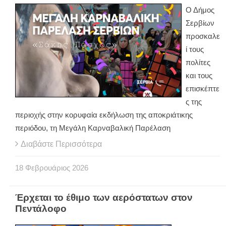
Ο Δήμος
Σερβίων
προσκαλε
ί τους
πολίτες
και τους
επισκέπτε
ς της
περιοχής στην κορυφαία εκδήλωση της αποκριάτικης
περιόδου, τη Μεγάλη Καρναβαλική Παρέλαση
Διαβάστε Περισσότερα
18
Φεβρουάριος
2026
Έρχεται το έθιμο των αερόστατων στον
Πεντάλοφο