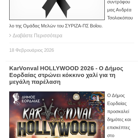
συντρόφου
μας Ανδρέα
Τσολακόπου
λο της Ομάδας Μελών του ΣΥΡΙΖΑ-ΠΣ Βοΐου.
Διαβάστε Περισσότερα
18
Φεβρουάριος
2026
KarVonval HOLLYWOOD 2026 - Ο Δήμος
Εορδαίας στρώνει κόκκινο χαλί για τη
μεγάλη παρέλαση
Ο Δήμος
Εορδαίας
προσκαλεί
δημότες και
επισκέπτες
στο