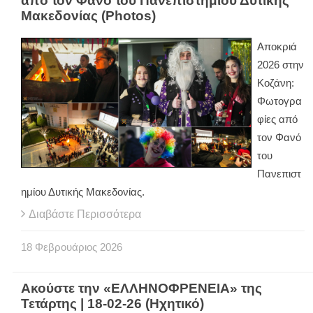
από τον Φανό του Πανεπιστημίου Δυτικής
Μακεδονίας (Photos)
Αποκριά
2026 στην
Κοζάνη:
Φωτογρα
φίες από
τον Φανό
του
Πανεπιστ
ημίου Δυτικής Μακεδονίας.
Διαβάστε Περισσότερα
18
Φεβρουάριος
2026
Ακούστε την «ΕΛΛΗΝΟΦΡΕΝΕΙΑ» της
Τετάρτης | 18-02-26 (Ηχητικό)