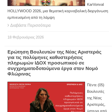
KarVonval
HOLLYWOOD 2026, μια θεματική καρναβαλική διοργάνωση
εμπνευσμένη από τη λάμψη
Διαβάστε Περισσότερα
18
Φεβρουάριος
2026
Ερώτηση Βουλευτών της Νέας Αριστεράς
για τις πολύμηνες καθυστερήσεις
πληρωμών ΙΔΟΧ προσωπικού σε
συγχρηματοδοτούμενα έργα στον Νομό
Φλώρινας
Πέντε (05)
Βουλευτές
της Νέας
Αριστεράς,
ύστερα από