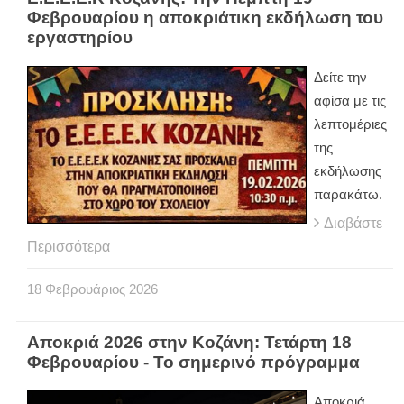
Φεβρουαρίου η αποκριάτικη εκδήλωση του
εργαστηρίου
Δείτε την
αφίσα με τις
λεπτομέριες
της
εκδήλωσης
παρακάτω.
Διαβάστε
Περισσότερα
18
Φεβρουάριος
2026
Αποκριά 2026 στην Κοζάνη: Τετάρτη 18
Φεβρουαρίου - Το σημερινό πρόγραμμα
Αποκριά