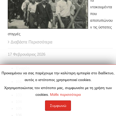
τα
ντοκουμέντα
που
αποτυπώνου
ν τις ύστατες
στιγμές
Διαβάστε Περισσότερα
17
Φεβρουάριος
2026
Έναρξη
Προκειμένου να σας παρέχουμε την καλύτερη εμπειρία στο διαδίκτυο,
Προηγούμενο
αυτός ο ιστότοπος χρησιμοποιεί cookies.
101
Χρησιμοποιώντας τον ιστότοπο μας, συμφωνείτε με τη χρήση των
102
cookies.
Μάθε περισσότερα
103
104
Συμφωνώ
105
106