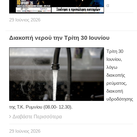
α
29
Ιούνιος
2026
Διακοπή νερού την Τρίτη 30 Ιουνίου
Τρίτη 30
Ιουνίου,
λόγω
διακοπής
ρεύματος,
διακοπή
υδροδότησης
της Τ.Κ. Ρυμνίου (08.00- 12.30).
Διαβάστε Περισσότερα
29
Ιούνιος
2026