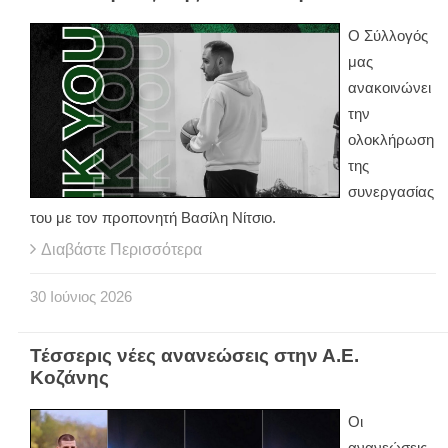
Ο Σύλλογός
μας
ανακοινώνει
την
ολοκλήρωση
της
συνεργασίας
του με τον προπονητή Βασίλη Νίτσιο.
Διαβάστε Περισσότερα
30
Ιούνιος
2026
Τέσσερις νέες ανανεώσεις στην Α.Ε.
Κοζάνης
Οι
ανανεώσεις