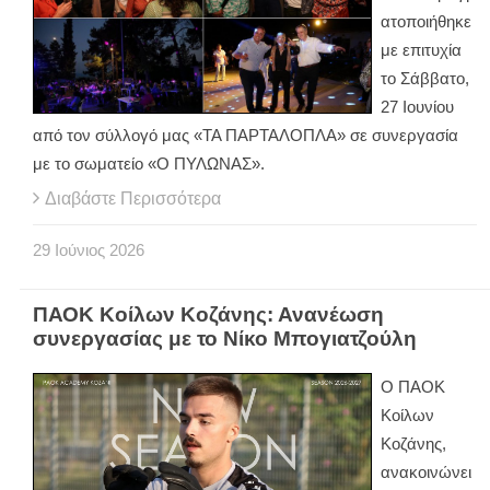
ατοποιήθηκε
με επιτυχία
το Σάββατο,
27 Ιουνίου
από τον σύλλογό μας «ΤΑ ΠΑΡΤΑΛΟΠΛΑ» σε συνεργασία
με το σωματείο «Ο ΠΥΛΩΝΑΣ».
Διαβάστε Περισσότερα
29
Ιούνιος
2026
ΠΑΟΚ Κοίλων Κοζάνης: Ανανέωση
συνεργασίας με το Νίκο Μπογιατζούλη
Ο ΠΑΟΚ
Κοίλων
Κοζάνης,
ανακοινώνει