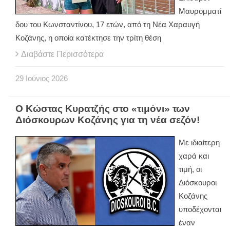
Μαυρομματί
δου του Κωνσταντίνου, 17 ετών, από τη Νέα Χαραυγή
Κοζάνης, η οποία κατέκτησε την τρίτη θέση
Διαβάστε Περισσότερα
29
Ιούνιος
2026
Ο Κώστας Κυρατζής στο «τιμόνι» των
Διόσκουρων Κοζάνης για τη νέα σεζόν!
Με ιδιαίτερη
χαρά και
τιμή, οι
Διόσκουροι
Κοζάνης
υποδέχονται
έναν