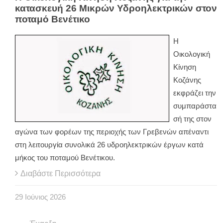
κατασκευή 26 Μικρών Υδροηλεκτρικών στον
ποταμό Βενέτικο
Η
Οικολογική
Κίνηση
Κοζάνης
εκφράζει την
συμπαράστα
σή της στον
αγώνα των φορέων της περιοχής των Γρεβενών απέναντι
στη λειτουργία συνολικά 26 υδροηλεκτρικών έργων κατά
μήκος του ποταμού Βενέτικου.
Διαβάστε Περισσότερα
29
Ιούνιος
2026