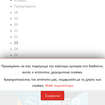
Έναρξη
Προηγούμενο
18
19
20
21
22
23
24
25
26
Προκειμένου να σας παρέχουμε την καλύτερη εμπειρία στο διαδίκτυο,
27
αυτός ο ιστότοπος χρησιμοποιεί cookies.
Επόμενο
Τέλος
Χρησιμοποιώντας τον ιστότοπο μας, συμφωνείτε με τη χρήση των
cookies.
Μάθε περισσότερα
Συμφωνώ