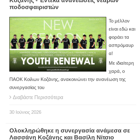
Κοζάνης - Έντεκα ανανεώσεις νεαρών
ποδοσφαιριστών
Το μέλλον
είναι εδώ και
φοράει τα
ασπρόμαυρ
α!
Με ιδιαίτερη
χαρά, ο
ΠΑΟΚ Κοίλων Κοζάνης, ανακοινώνει την ανανέωση της
συνεργασίας του
Διαβάστε Περισσότερα
30
Ιούνιος
2026
Ολοκληρώθηκε η συνεργασία ανάμεσα σε
Λασσάνη Κοζάνης και Βασίλη Νίτσιο