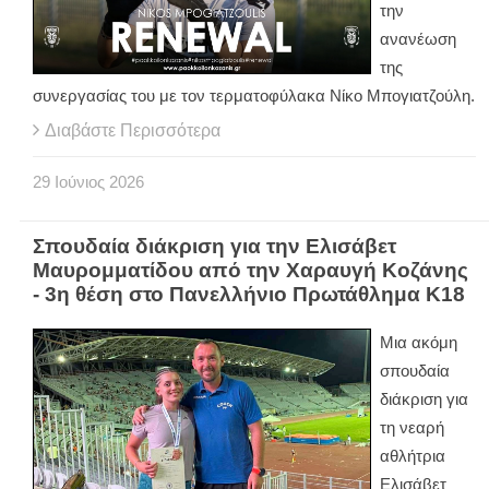
την
ανανέωση
της
συνεργασίας του με τον τερματοφύλακα Νίκο Μπογιατζούλη.
Διαβάστε Περισσότερα
29
Ιούνιος
2026
Σπουδαία διάκριση για την Ελισάβετ
Μαυρομματίδου από την Χαραυγή Κοζάνης
- 3η θέση στο Πανελλήνιο Πρωτάθλημα Κ18
Μια ακόμη
σπουδαία
διάκριση για
τη νεαρή
αθλήτρια
Ελισάβετ