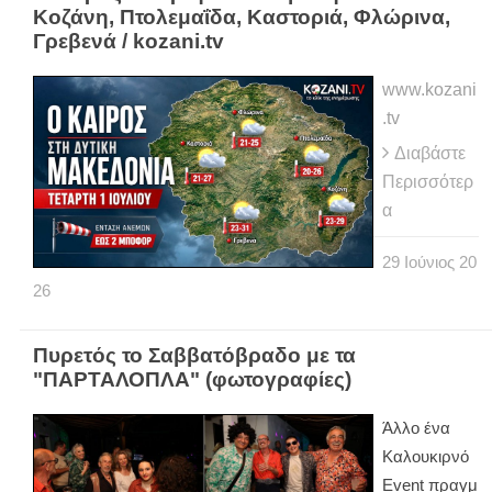
Κοζάνη, Πτολεμαΐδα, Καστοριά, Φλώρινα,
Γρεβενά / kozani.tv
www.kozani
.tv
Διαβάστε
Περισσότερ
α
29
Ιούνιος
20
26
Πυρετός το Σαββατόβραδο με τα
"ΠΑΡΤΑΛΟΠΛΑ" (φωτογραφίες)
Άλλο ένα
Καλουκιρνό
Εvent πραγμ