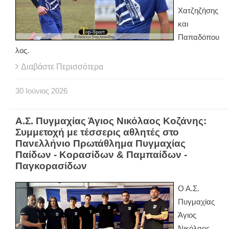
Χατζηζήσης
και
Παπαδόπου
λος.
Διαβάστε Περισσότερα
30
Ιούνιος
2026
Α.Σ. Πυγμαχίας Άγιος Νικόλαος Κοζάνης:
Συμμετοχή με τέσσερις αθλητές στο
Πανελλήνιο Πρωτάθλημα Πυγμαχίας
Παίδων - Κορασίδων & Παμπαίδων -
Παγκορασίδων
Ο Α.Σ.
Πυγμαχίας
Άγιος
Νικόλαος