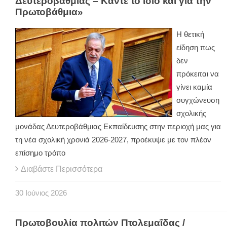
Δευτεροβάθμιας – Κάντε το ίδιο και για την
Πρωτοβάθμια»
Η θετική
είδηση πως
δεν
πρόκειται να
γίνει καμία
συγχώνευση
σχολικής
μονάδας Δευτεροβάθμιας Εκπαίδευσης στην περιοχή μας για
τη νέα σχολική χρονιά 2026-2027, προέκυψε με τον πλέον
επίσημο τρόπο
Διαβάστε Περισσότερα
30
Ιούνιος
2026
Πρωτοβουλία πολιτών Πτολεμαΐδας /