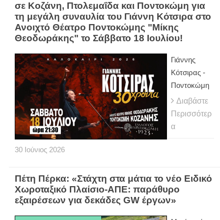
σε Κοζάνη, Πτολεμαΐδα και Ποντοκώμη για
τη μεγάλη συναυλία του Γιάννη Κότσιρα στο
Ανοιχτό Θέατρο Ποντοκώμης "Μίκης
Θεοδωράκης" το Σάββατο 18 Ιουλίου!
Γιάννης
Κότσιρας -
Ποντοκώμη
Διαβάστε
Περισσότερ
α
30
Ιούνιος
2026
Πέτη Πέρκα: «Στάχτη στα μάτια το νέο Ειδικό
Χωροταξικό Πλαίσιο-ΑΠΕ: παράθυρο
εξαιρέσεων για δεκάδες GW έργων»