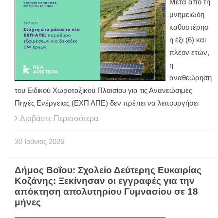
Μετά από τη
μνημειώδη
καθυστέρησ
η έξι (6) και
πλέον ετών,
η
αναθεώρηση
του Ειδικού Χωροταξικού Πλαισίου για τις Ανανεώσιμες
Πηγές Ενέργειας (ΕΧΠ ΑΠΕ) δεν πρέπει να λειτουργήσει
Διαβάστε Περισσότερα
30
Ιούνιος
2026
Δήμος Βοΐου: Σχολείο Δεύτερης Ευκαιρίας
Κοζάνης: Ξεκίνησαν οι εγγραφές για την
απόκτηση απολυτηρίου Γυμνασίου σε 18
μήνες