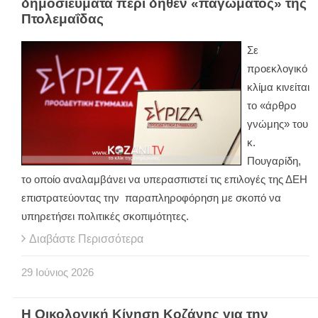
δημοσιεύματα περί δήθεν «παγώματος» της
Πτολεμαΐδας
Σε
προεκλογικό
κλίμα κινείται
το «άρθρο
γνώμης» του
κ.
Πουγαρίδη,
το οποίο αναλαμβάνει να υπερασπιστεί τις επιλογές της ΔΕΗ
επιστρατεύοντας την παραπληροφόρηση με σκοπό να
υπηρετήσει πολιτικές σκοπιμότητες.
Διαβάστε Περισσότερα
29
Ιούνιος
2026
Η Οικολογική Κίνηση Κοζάνης για την