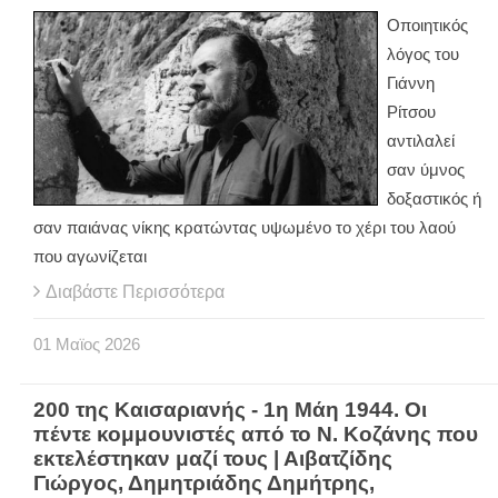
Οποιητικός
λόγος του
Γιάννη
Ρίτσου
αντιλαλεί
σαν ύμνος
δοξαστικός ή
σαν παιάνας νίκης κρατώντας υψωμένο το χέρι του λαού
που αγωνίζεται
Διαβάστε Περισσότερα
01
Μαϊος
2026
200 της Καισαριανής - 1η Μάη 1944. Οι
πέντε κομμουνιστές από το Ν. Κοζάνης που
εκτελέστηκαν μαζί τους | Αιβατζίδης
Γιώργος, Δημητριάδης Δημήτρης,