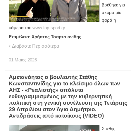
βρέθηκε για
ακόμα μία
φορά η
κάμερα του
www
.
top
-
sport
.
gr
.
Επιμέλεια: Χρήστος Τσαρτσιανίδης
Διαβάστε Περισσότερα
01
Μαϊος
2026
Αμετανόητος ο βουλευτής Στάθης
Κωνσταντινίδης για το κλείσιμο όλων των
ΑΗΣ - «Ρεαλιστής» απόλυτα
ευθυγραμμισμένος με την κυβερνητική
πολιτική στη γενική συνέλευση της Τετάρτης
29 Απριλίου στον Άγιο Δημήτριο.
Αντιδράσεις από κατοίκους (VIDEO)
Στάθης