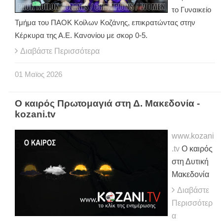
το Γυναικείο
Τμήμα του ΠΑΟΚ Κοίλων Κοζάνης, επικρατώντας στην
Κέρκυρα της Α.Ε. Κανονίου με σκορ 0-5.
Διαβάστε Περισσότερα
01
Μαϊος
2026
Ο καιρός Πρωτομαγιά στη Δ. Μακεδονία -
kozani.tv
www.kozani
.tv
Ο καιρός
στη Δυτική
Μακεδονία
Διαβάστε
Περισσότερ
α