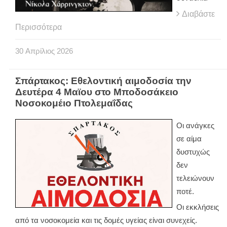
Διαβάστε
Περισσότερα
30
Απρίλιος
2026
Σπάρτακος: Εθελοντική αιμοδοσία την
Δευτέρα 4 Μαϊου στο Μποδοσάκειο
Νοσοκομέιο Πτολεμαΐδας
Οι ανάγκες
σε αίμα
δυστυχώς
δεν
τελειώνουν
ποτέ.
Οι εκκλήσεις
από τα νοσοκομεία και τις δομές υγείας είναι συνεχείς.