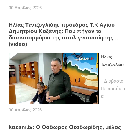
30
Απρίλιος
2026
Ηλίας Τεντζογλίδης πρόεδρος Τ.Κ Αγίου
Δημητρίου Κοζάνης: Που πήγαν τα
δισεκατομμύρια της απολιγνιτοποίησης ;;
(video)
Ηλίας
Τεντζογλίδης
Διαβάστε
Περισσότερ
α
30
Απρίλιος
2026
kozani.tv: Ο Θόδωρος Θεοδωρίδης, μέλος