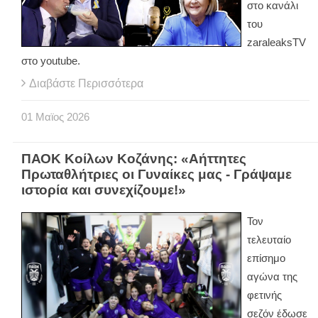
στο κανάλι
του
zaraleaksTV
στο youtube.
Διαβάστε Περισσότερα
01
Μαϊος
2026
ΠΑΟΚ Κοίλων Κοζάνης: «Αήττητες
Πρωταθλήτριες οι Γυναίκες μας - Γράψαμε
ιστορία και συνεχίζουμε!»
Τον
τελευταίο
επίσημο
αγώνα της
φετινής
σεζόν έδωσε