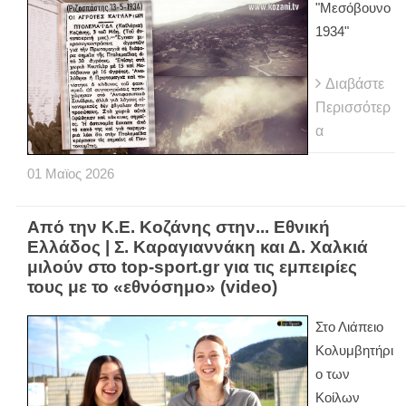
"Μεσόβουνο
1934"
Διαβάστε
Περισσότερ
α
01
Μαϊος
2026
Από την Κ.Ε. Κοζάνης στην... Εθνική
Ελλάδος | Σ. Καραγιαννάκη και Δ. Χαλκιά
μιλούν στο top-sport.gr για τις εμπειρίες
τους με το «εθνόσημο» (video)
Στο Λιάπειο
Κολυμβητήρι
ο των
Κοίλων