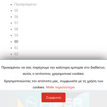
Προηγούμενο
55
56
57
58
59
60
61
62
63
64
Προκειμένου να σας παρέχουμε την καλύτερη εμπειρία στο διαδίκτυο,
Επόμενο
αυτός ο ιστότοπος χρησιμοποιεί cookies.
Τέλος
Χρησιμοποιώντας τον ιστότοπο μας, συμφωνείτε με τη χρήση των
cookies.
Μάθε περισσότερα
Συμφωνώ