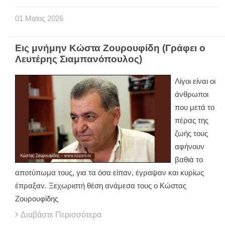
01
Μαϊος
2026
Εις μνήμην Κώστα Ζουρουφίδη (Γράφει ο
Λευτέρης Σιαμπανόπουλος)
Λίγοι είναι οι
άνθρωποι
που μετά το
πέρας της
ζωής τους
αφήνουν
βαθιά το
αποτύπωμα τους, για τα όσα είπαν, έγραψαν και κυρίως
έπραξαν. Ξεχωριστή θέση ανάμεσα τους ο Κώστας
Ζουρουφίδης
Διαβάστε Περισσότερα