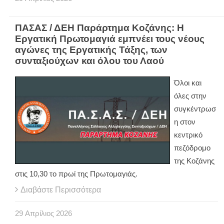
ΠΑΣΑΣ / ΔΕΗ Παράρτημα Κοζάνης: Η
Εργατική Πρωτομαγιά εμπνέει τους νέους
αγώνες της Εργατικής Τάξης, των
συνταξιούχων και όλου του Λαού
Όλοι και
όλες στην
συγκέντρωσ
η στον
κεντρικό
πεζόδρομο
της Κοζάνης
στις 10,30 το πρωί της Πρωτομαγιάς.
Διαβάστε Περισσότερα
29
Απρίλιος
2026