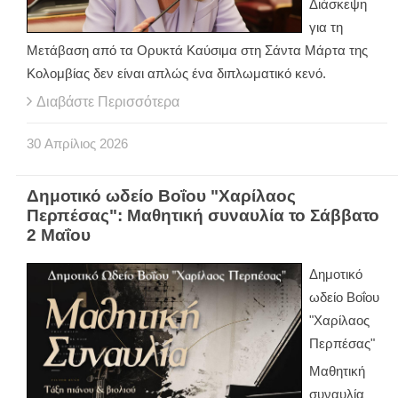
Διάσκεψη
για τη
Μετάβαση από τα Ορυκτά Καύσιμα στη Σάντα Μάρτα της
Κολομβίας δεν είναι απλώς ένα διπλωματικό κενό.
Διαβάστε Περισσότερα
30
Απρίλιος
2026
Δημοτικό ωδείο Βοΐου "Χαρίλαος
Περπέσας": Μαθητική συναυλία το Σάββατο
2 Μαΐου
Δημοτικό
ωδείο Βοΐου
"Χαρίλαος
Περπέσας"
Μαθητική
συναυλία