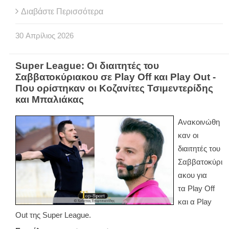
Διαβάστε Περισσότερα
30
Απρίλιος
2026
Super League: Οι διαιτητές του
Σαββατοκύριακου σε Play Off και Play Out -
Που ορίστηκαν οι Κοζανίτες Τσιμεντερίδης
και Μπαλιάκας
Ανακοινώθη
καν οι
διαιτητές του
Σαββατοκύρι
ακου για
τα
Play
Off
και α
Play
Out
της
Super
League
.