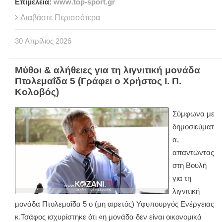
Επιμέλεια:
www
.
top
-
sport
.
gr
Διαβάστε Περισσότερα
30
Απρίλιος
2026
Μύθοι & αλήθειες για τη λιγνιτική μονάδα
Πτολεμαΐδα 5 (Γράφει ο Χρήστος Ι. Π.
Κολοβός)
Σύμφωνα με
δημοσιεύματ
α,
απαντώντας
στη Βουλή
για τη
λιγνιτική
μονάδα Πτολεμαΐδα 5 ο (μη αιρετός) Υφυπουργός Ενέργειας
κ.Τσάφος ισχυρίστηκε ότι «η μονάδα δεν είναι οικονομικά