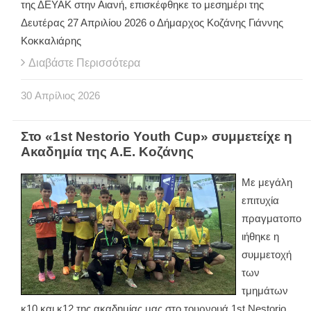
της ΔΕΥΑΚ στην Αιανή, επισκέφθηκε το μεσημέρι της
Δευτέρας 27 Απριλίου 2026 ο Δήμαρχος Κοζάνης Γιάννης
Κοκκαλιάρης
Διαβάστε Περισσότερα
30
Απρίλιος
2026
Στο «1st Nestorio Youth Cup» συμμετείχε η
Ακαδημία της Α.Ε. Κοζάνης
Με μεγάλη
επιτυχία
πραγματοπο
ιήθηκε η
συμμετοχή
των
τμημάτων
κ10 και κ12 της ακαδημίας μας στο τουρνουά 1st Nestorio