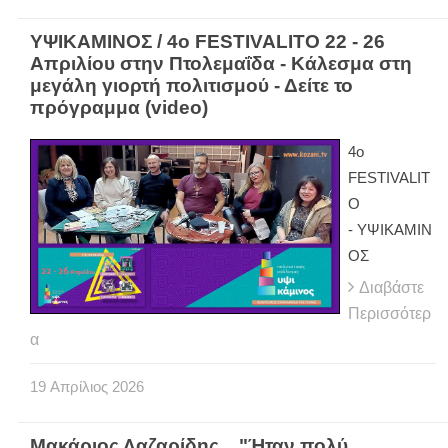
ΥΨΙΚΑΜΙΝΟΣ / 4ο FESTIVALITO 22 - 26
Απριλίου στην Πτολεμαΐδα - Κάλεσμα στη
μεγάλη γιορτή πολιτισμού - Δείτε το
πρόγραμμα (video)
4ο
FESTIVALIT
O
- ΥΨΙΚΑΜΙΝ
ΟΣ
Διαβάστε
Περισσότερ
α
19
Απρίλιος
2026
Μακάριος Λαζαρίδης... "Ήταν πολύ