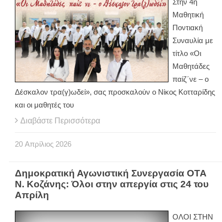
Στην 4η
Μαθητική
Ποντιακή
Συναυλία με
τίτλο «Οι
Μαθητάδες
παίζ΄νε – ο
Δέσκαλον τρα(γ)ωδεί», σας προσκαλούν ο Νίκος Κοτταρίδης
και οι μαθητές του
Διαβάστε Περισσότερα
20
Απρίλιος
2026
Δημοκρατική Αγωνιστική Συνεργασία ΟΤΑ
Ν. Κοζάνης: Όλοι στην απεργία στις 24 του
Απρίλη
ΟΛΟΙ ΣΤΗΝ