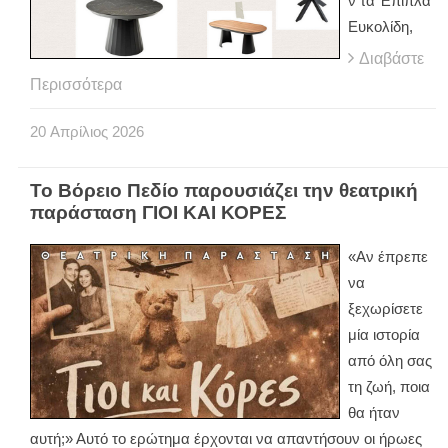
ν τα Έπιπλα
Ευκολίδη,
Διαβάστε
Περισσότερα
20
Απρίλιος
2026
Το Βόρειο Πεδίο παρουσιάζει την θεατρική
παράσταση ΓΙΟΙ ΚΑΙ ΚΟΡΕΣ
«Αν έπρεπε
να
ξεχωρίσετε
μία ιστορία
από όλη σας
τη ζωή, ποια
θα ήταν
αυτή;» Αυτό το ερώτημα έρχονται να απαντήσουν οι ήρωες