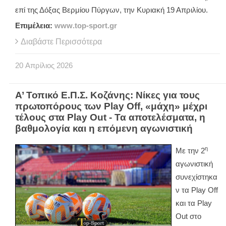
επί της Δόξας Βερμίου Πύργων, την Κυριακή 19 Απριλίου.
Επιμέλεια:
www
.
top
-
sport
.
gr
Διαβάστε Περισσότερα
20
Απρίλιος
2026
Α’ Τοπικό Ε.Π.Σ. Κοζάνης: Νίκες για τους
πρωτοπόρους των Play Off, «μάχη» μέχρι
τέλους στα Play Out - Τα αποτελέσματα, η
βαθμολογία και η επόμενη αγωνιστική
η
Με την 2
αγωνιστική
συνεχίστηκα
ν τα
Play
Off
και τα
Play
Out
στο