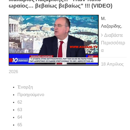
ωραίος… βεβαίως βεβαίως" !!! (VIDEO)
Μ.
Λαζαρίδης.
Διαβάστε
Περισσότερ
α
18
Απρίλιος
2026
Έναρξη
Προηγούμενο
62
63
64
65