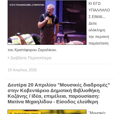
ΚΙ ΕΓΩ
ΥΠΑΛΛΗΛΟ
Σ ΕΙΜΑΙ...
Δείτε
ολόκληρη
την περσινή
παράσταση
του Χριστόφορου Ζαραλίκου.
Διαβάστε Περισσότερα
19
Απρίλιος
2026
Δευτέρα 20 Απριλίου "Μουσικές διαδρομές"
στην Κοβεντάρειο Δημοτική Βιβλιοθήκη
Κοζάνης / Ιδέα, επιμέλεια, παρουσίαση:
Ματίνα Μιχαηλίδου - Είσοδος ελεύθερη
"Μουσικές