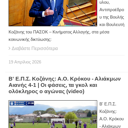
υλου,
Αντιπροέδρο
υ της Βουλής
και Βουλευτή
Κοζάνης του ΠΑΣΟΚ – Κινήματος Αλλαγής, στα μέσα
κοινωνικής δικτύωσης:
Διαβάστε Περισσότερα
19
Απρίλιος
2026
Β' Ε.Π.Σ. Κοζάνης: Α.Ο. Κρόκου - Αλιάκμων
Αιανής 4-1 | Οι φάσεις, τα γκολ και
ολόκληρος ο αγώνας (video)
Β' Ε.Π.Σ.
Κοζάνης:
Α.Ο. Κρόκου
- Αλιάκμων