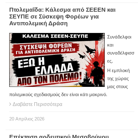
Πτολεμαΐδα: Κάλεσμα από ΣΕΕΕΝ και
ΣΕΥΠΕ σε Σύσκεψη Φορέων για
Αντιπολεμική Δράση
Συνάδελφοι
και
συναδέλφισσ
ες,
Η εμπλοκή
της χώρας
μας στους
πολεμικούς σχεδιασμούς δεν είναι κάτι μακρινό.
Διαβάστε Περισσότερα
20
Απρίλιος
2026
Επέκταση αρδευτικού Μεσοβούνου