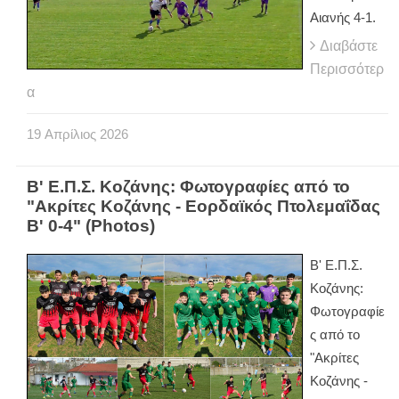
Αιανής 4-1.
Διαβάστε
Περισσότερ
α
19
Απρίλιος
2026
Β' Ε.Π.Σ. Κοζάνης: Φωτογραφίες από το
"Ακρίτες Κοζάνης - Εορδαϊκός Πτολεμαΐδας
Β' 0-4" (Photos)
Β' Ε.Π.Σ.
Κοζάνης:
Φωτογραφίε
ς από το
"Ακρίτες
Κοζάνης -