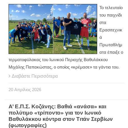
Το τελευταίο
του παιχνίδι
στα
Ερασιτεχνικ
ά
Πρωταθλήμ
ατα έπαιξε ο
τερματοφύλακας του Ιωνικού Περιοχής Βαθυλάκκου
Μιχάλης Παπακώστας, ο οποίος «κρέμασε» τα γάντια του.
Διαβάστε Περισσότερα
20
Απρίλιος
2026
Α’ Ε.Π.Σ. Κοζάνης: Βαθιά «ανάσα» και
πολύτιμο «τρίποντο» για τον Ιωνικό
Βαθυλάκκου κόντρα στον Τιτάν Σερβίων
(φωτογραφίες)