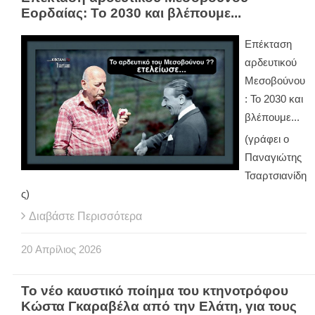
Εορδαίας: Το 2030 και βλέπουμε...
Επέκταση
αρδευτικού
Μεσοβούνου
: Το 2030 και
βλέπουμε...
(γράφει ο
Παναγιώτης
Τσαρτσιανίδη
ς)
Διαβάστε Περισσότερα
20
Απρίλιος
2026
Το νέο καυστικό ποίημα του κτηνοτρόφου
Κώστα Γκαραβέλα από την Ελάτη, για τους