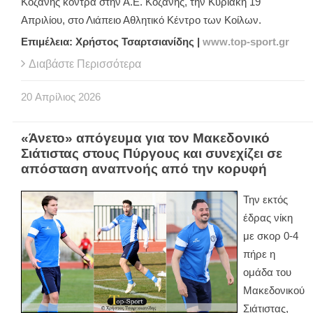
Κοζάνης κόντρα στην Α.Ε. Κοζάνης, την Κυριακή 19
Απριλίου, στο Λιάπειο Αθλητικό Κέντρο των Κοίλων.
Επιμέλεια: Χρήστος Τσαρτσιανίδης |
www
.
top
-
sport
.
gr
Διαβάστε Περισσότερα
20
Απρίλιος
2026
«Άνετο» απόγευμα για τον Μακεδονικό
Σιάτιστας στους Πύργους και συνεχίζει σε
απόσταση αναπνοής από την κορυφή
Την εκτός
έδρας νίκη
με σκορ 0-4
πήρε η
ομάδα του
Μακεδονικού
Σιάτιστας,