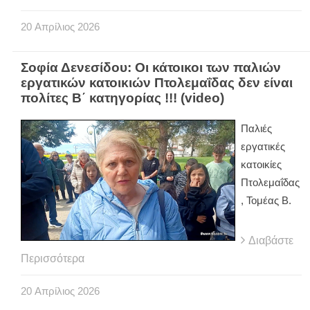
20
Απρίλιος
2026
Σοφία Δενεσίδου: Οι κάτοικοι των παλιών
εργατικών κατοικιών Πτολεμαΐδας δεν είναι
πολίτες Β΄ κατηγορίας !!! (video)
Παλιές
εργατικές
κατοικίες
Πτολεμαΐδας
, Τομέας Β.
Διαβάστε
Περισσότερα
20
Απρίλιος
2026