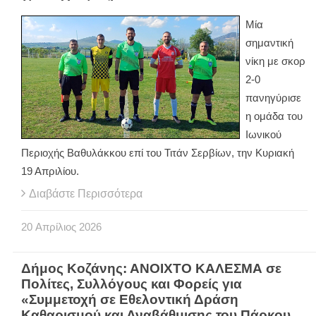
Μία
σημαντική
νίκη με σκορ
2-0
πανηγύρισε
η ομάδα του
Ιωνικού
Περιοχής Βαθυλάκκου επί του Τιτάν Σερβίων, την Κυριακή
19 Απριλίου.
Διαβάστε Περισσότερα
20
Απρίλιος
2026
Δήμος Κοζάνης: ΑΝΟΙΧΤΟ ΚΑΛΕΣΜΑ σε
Πολίτες, Συλλόγους και Φορείς για
«Συμμετοχή σε Εθελοντική Δράση
Καθαρισμού και Αναβάθμισης του Πάρκου