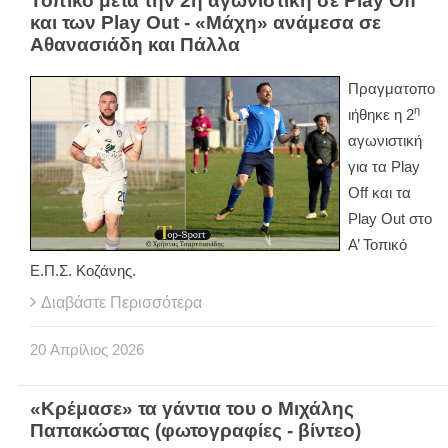
Τοπικό μετά την 2η αγωνιστική σε Play Off
και των Play Out - «Μάχη» ανάμεσα σε
Αθανασιάδη και Πάλλα
Πραγματοπο
η
ιήθηκε η 2
αγωνιστική
για τα
Play
Off
και τα
Play
Out
στο
Α’ Τοπικό
Ε.Π.Σ. Κοζάνης.
Διαβάστε Περισσότερα
20
Απρίλιος
2026
«Κρέμασε» τα γάντια του ο Μιχάλης
Παπακώστας (φωτογραφίες - βίντεο)