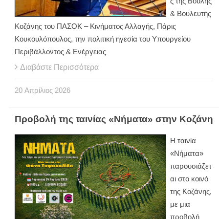
ς της Βουλής
& Βουλευτής
Κοζάνης του ΠΑΣΟΚ – Κινήματος Αλλαγής, Πάρις
Κουκουλόπουλος, την πολιτική ηγεσία του Υπουργείου
Περιβάλλοντος & Ενέργειας
Διαβάστε Περισσότερα
20
Απρίλιος
2026
Προβολή της ταινίας «Νήματα» στην Κοζάνη
Η ταινία
«Νήματα»
παρουσιάζετ
αι στο κοινό
της Κοζάνης,
με μια
προβολή