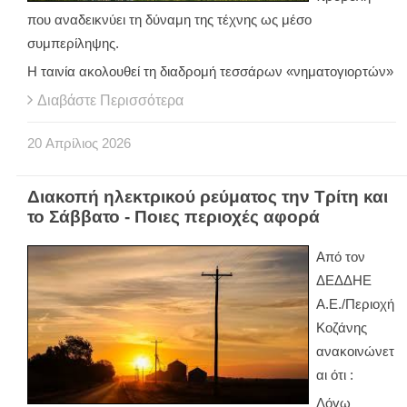
που αναδεικνύει τη δύναμη της τέχνης ως μέσο
συμπερίληψης.
Η ταινία ακολουθεί τη διαδρομή τεσσάρων «νηματογιορτών»
Διαβάστε Περισσότερα
20
Απρίλιος
2026
Διακοπή ηλεκτρικού ρεύματος την Τρίτη και
το Σάββατο - Ποιες περιοχές αφορά
Από τον
ΔΕΔΔΗΕ
Α.Ε./Περιοχή
Κοζάνης
ανακοινώνετ
αι ότι :
Λόγω