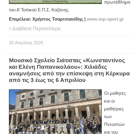
πρωτάθλημα
του Α’ Τοπικού Ε.Π.Σ. Κοζάνης.
Επιμέλεια: Χρήστος Τσαρτσιανίδης |
www
.
top
-
sport
.
gr
Διαβάστε Περισσότερα
20
Απρίλιος
2026
Μουσικό Σχολείο Σιάτιστας «Κωνσταντίνος
και Ελένη Παπανικολάου»: Χιλιάδες
αναμνήσεις από την επίσκεψη στη Κέρκυρα
από τις 3 έως τις 6 Απριλίου
Οι μαθητές
και οι
μαθήτριες
των
Πνευστών
και του