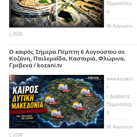
Περισσότερ
α
06
Αύγουστο
ς
2026
Ο καιρός Σήμερα Πέμπτη 6 Αυγούστου σε
Κοζάνη, Πτολεμαΐδα, Καστοριά, Φλώρινα,
Γρεβενά / kozani.tv
www.kozani.t
v
Διαβάστε
Περισσότερ
α
06
Αύγουστο
ς
2026