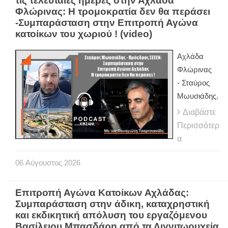
τις τελευταίες ημέρες στην Αχλάδα
Φλώρινας: Η τρομοκρατία δεν θα περάσει
-Συμπαράσταση στην Επιτροπή Αγώνα
κατοίκων του χωριού ! (video)
Αχλάδα
Φλώρινας
- Σταύρος
Μωυσιάδης.
Διαβάστε
Περισσότερ
α
06
Αύγουστος
2026
Επιτροπή Αγώνα Κατοίκων Αχλάδας:
Συμπαράσταση στην άδικη, καταχρηστική
και εκδικητική απόλυση του εργαζόμενου
Βασίλειου Μπασδάρη από τα Λιγνιτωρυχεία