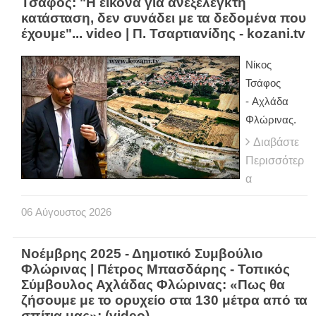
Τσάφος: "Η εικόνα για ανεξέλεγκτη
κατάσταση, δεν συνάδει με τα δεδομένα που
έχουμε"... video | Π. Τσαρτιανίδης - kozani.tv
Νίκος
Τσάφος
- Αχλάδα
Φλώρινας.
Διαβάστε
Περισσότερ
α
06
Αύγουστος
2026
Νοέμβρης 2025 - Δημοτικό Συμβούλιο
Φλώρινας | Πέτρος Μπασδάρης - Τοπικός
Σύμβουλος Αχλάδας Φλώρινας: «Πως θα
ζήσουμε με το ορυχείο στα 130 μέτρα από τα
σπίτια μας»; (video)