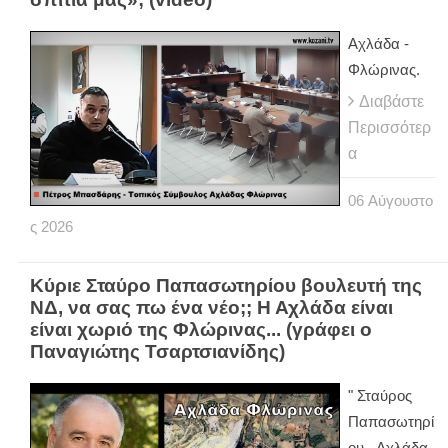
Αχλάδα -
Φλώρινας.
Διαβάστε
Περισσότερ
α
06
Αύγουστο
ς
2026
Κύριε Σταύρο Παπασωτηρίου βουλευτή της
ΝΔ, να σας πω ένα νέο;; Η Αχλάδα είναι
είναι χωριό της Φλώρινας... (γράφει ο
Παναγιώτης Τσαρτσιανίδης)
" Σταύρος
Παπασωτηρί
ου - Αχλάδα