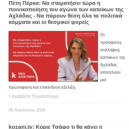
Πέτη Πέρκα: Να σταματήσει τώρα η
ποινικοποίηση του αγώνα των κατοίκων της
Αχλάδας - Να πάρουν θέση όλα τα πολιτικά
κόμματα και οι θεσμικοί φορείς
Οι
πρόσφατες
συλλήψεις
κατοίκων της
Αχλάδας
αποτελούν
μια
πρωτοφανή και επικίνδυνη εξέλιξη.
Διαβάστε Περισσότερα
06
Αύγουστος
2026
kozani.tv: Κύριε Τσάφο τι θα κάνει η