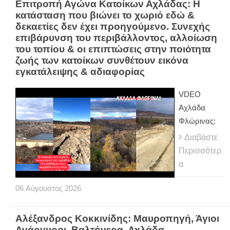
Επιτροπή Αγώνα Κατοίκων Αχλάδας: Η
κατάσταση που βιώνει το χωριό εδώ &
δεκαετίες δεν έχει προηγούμενο. Συνεχής
επιβάρυνση του περιβάλλοντος, αλλοίωση
του τοπίου & οι επιπτώσεις στην ποιότητα
ζωής των κατοίκων συνθέτουν εικόνα
εγκατάλειψης & αδιαφορίας
VDEO
Αχλάδα
Φλώρινας:
Διαβάστε
Περισσότερ
α
06
Αύγουστος
2026
Αλέξανδρος Κοκκινίδης: Μαυροπηγή, Άγιοι
Ανάργυροι, Βαλτόνερα, Αχλάδα,