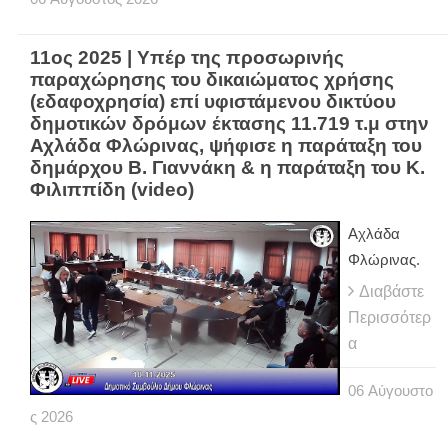
11ος 2025 | Υπέρ της προσωρινής
παραχώρησης του δικαιώματος χρήσης
(εδαφοχρησία) επί υφιστάμενου δικτύου
δημοτικών δρόμων έκτασης 11.719 τ.μ στην
Αχλάδα Φλώρινας, ψήφισε η παράταξη του
δημάρχου Β. Γιαννάκη & η παράταξη του Κ.
Φιλιππίδη (video)
Αχλάδα
Φλώρινας.
Διαβάστε
Περισσότερ
α
06
Αύγουστο
ς
2026