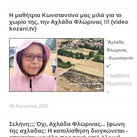
Η μαθήτρια Κωνσταντίνα μας μιλά για το
χωρίο της, την Αχλάδα Φλώρινας !!! (video
kozani.tv)
"Αχλάδα
Φλώρινας
- Κωνσταντίν
α"
Διαβάστε
Περισσότερ
α
06
Αύγουστος
2026
Σελήνη;;; Όχι, Αχλάδα Φλώρινας... (φωνη
της αχλαδας: Η κατολίσθηση διογκώνεται -