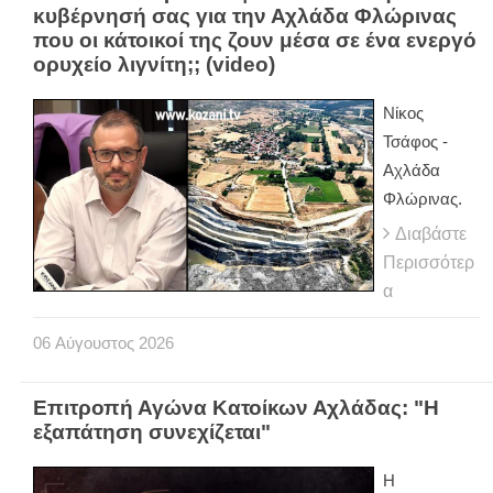
κυβέρνησή σας για την Αχλάδα Φλώρινας
που οι κάτοικοί της ζουν μέσα σε ένα ενεργό
ορυχείο λιγνίτη;; (video)
Νίκος
Τσάφος -
Αχλάδα
Φλώρινας.
Διαβάστε
Περισσότερ
α
06
Αύγουστος
2026
Επιτροπή Αγώνα Κατοίκων Αχλάδας: "Η
εξαπάτηση συνεχίζεται"
Η