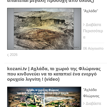
απαιτείται μεγάλη προσοχή από όλους)
"Αχλάδα"
Διαβάστε
Περισσότερ
α
06
Αύγουστο
ς
2026
kozani.tv | Αχλάδα, το χωριό της Φλώρινας
που κινδυνεύει να το καταπιεί ένα ενεργό
ορυχείο λιγνίτη ! (video)
"Αχλάδα
Φλώρινας
Διαβάστε