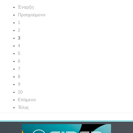
Έναρξη
Προηγούμενο
1
2
3
4
5
6
7
8
9
10
Επόμενο
Τέλος