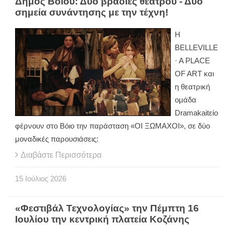
Δήμος Βοΐου: Δυο βραδιές θεάτρου - Δυο
σημεία συνάντησης με την τέχνη!
Η
BELLEVILLE
· A PLACE
OF ART και
η θεατρική
ομάδα
Dramakaitείο
φέρνουν στο Βόιο την παράσταση «ΟΙ ΞΩΜΑΧΟΙ», σε δύο
μοναδικές παρουσιάσεις:
Διαβάστε Περισσότερα
15
Ιούλιος
2026
«Φεστιβάλ Τεχνολογίας» την Πέμπτη 16
Ιουλίου την κεντρική πλατεία Κοζάνης