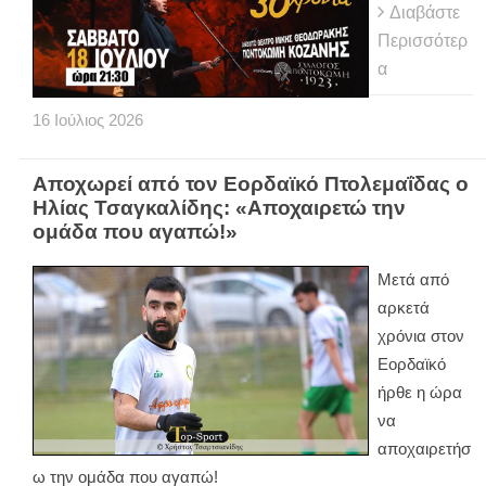
Διαβάστε
Περισσότερ
α
16
Ιούλιος
2026
Αποχωρεί από τον Εορδαϊκό Πτολεμαΐδας ο
Ηλίας Τσαγκαλίδης: «Αποχαιρετώ την
ομάδα που αγαπώ!»
Μετά από
αρκετά
χρόνια στον
Εορδαϊκό
ήρθε η ώρα
να
αποχαιρετήσ
ω την ομάδα που αγαπώ!