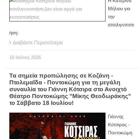
H Κατερίνα
Μήλιου για
την
απολιγνιτοπι
ήση:
Διαβάστε Περισσότερα
16
Ιούλιος
2026
Τα σημεία προπώλησης σε Κοζάνη -
Πτολεμαΐδα - Ποντοκώμη για τη μεγάλη
συναυλία του Γιάννη Κότσιρα στο Ανοιχτό
Θέατρο Ποντοκώμης "Μίκης Θεοδωράκης"
το Σάββατο 18 Ιουλίου!
Γιάννης
Κότσιρας -
Ποντοκώμη