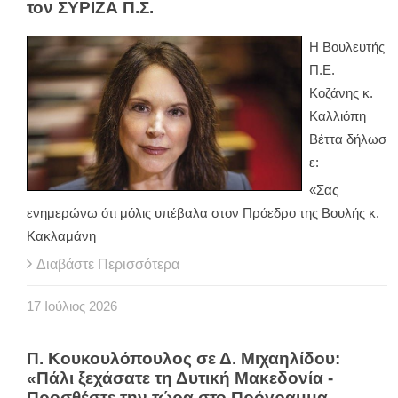
τον ΣΥΡΙΖΑ Π.Σ.
Η Βουλευτής
Π.Ε.
Κοζάνης κ.
Καλλιόπη
Βέττα δήλωσ
ε:
«Σας
ενημερώνω ότι μόλις υπέβαλα στον Πρόεδρο της Βουλής κ.
Κακλαμάνη
Διαβάστε Περισσότερα
17
Ιούλιος
2026
Π. Κουκουλόπουλος σε Δ. Μιχαηλίδου:
«Πάλι ξεχάσατε τη Δυτική Μακεδονία -
Προσθέστε την τώρα στο Πρόγραμμα