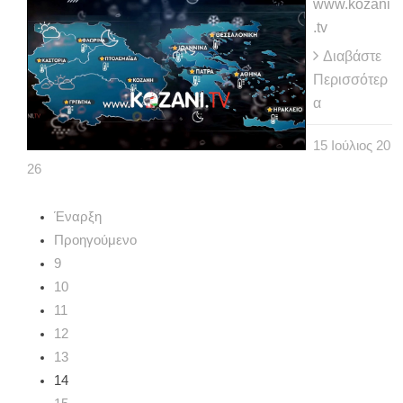
www.kozani
.tv
Διαβάστε
Περισσότερ
α
15
Ιούλιος
20
26
Έναρξη
Προηγούμενο
9
10
11
12
13
14