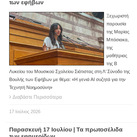
των εφήβων
Ξεχωριστή
παρουσία
της Μαρίας
Μπόσιακα,
της
μαθήτριας
της Β
Λυκείου του Μουσικού Σχολείου Σιάτιστας στη Λ’ Σύνοδο της
Βουλής των Εφήβων με θέμα: «Η γενιά ΑΙ συζητά για την
Τεχνητή Νοημοσύνη»
Διαβάστε Περισσότερα
17
Ιούλιος
2026
Παρασκευή 17 Ιουλίου | Τα πρωτοσέλιδα
των εφημερίδων