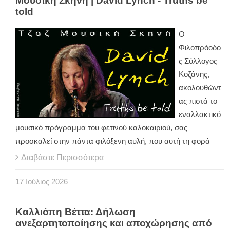
Μουσική Σκηνή | David Lynch - Truths be
told
Ο
Φιλοπρόοδο
ς Σύλλογος
Κοζάνης,
ακολουθώντ
ας πιστά το
εναλλακτικό
μουσικό πρόγραμμα του φετινού καλοκαιριού, σας
προσκαλεί στην πάντα φιλόξενη αυλή, που αυτή τη φορά
Διαβάστε Περισσότερα
17
Ιούλιος
2026
Καλλιόπη Βέττα: Δήλωση
ανεξαρτητοποίησης και αποχώρησης από