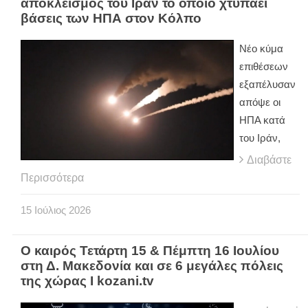
αποκλεισμός του Ιραν το οποίο χτυπάει
βάσεις των ΗΠΑ στον Κόλπο
Νέο κύμα
επιθέσεων
εξαπέλυσαν
απόψε οι
ΗΠΑ κατά
του Ιράν,
Διαβάστε
Περισσότερα
15
Ιούλιος
2026
Ο καιρός Τετάρτη 15 & Πέμπτη 16 Ιουλίου
στη Δ. Μακεδονία και σε 6 μεγάλες πόλεις
της χώρας Ι kozani.tv