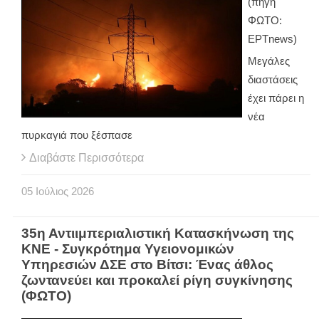
(πηγή
ΦΩΤΟ:
ΕΡΤnews)
Μεγάλες
διαστάσεις
έχει πάρει η
νέα
πυρκαγιά που ξέσπασε
Διαβάστε Περισσότερα
05
Ιούλιος
2026
35η Αντιιμπεριαλιστική Κατασκήνωση της
ΚΝΕ - Συγκρότημα Υγειονομικών
Υπηρεσιών ΔΣΕ στο Βίτσι: Ένας άθλος
ζωντανεύει και προκαλεί ρίγη συγκίνησης
(ΦΩΤΟ)