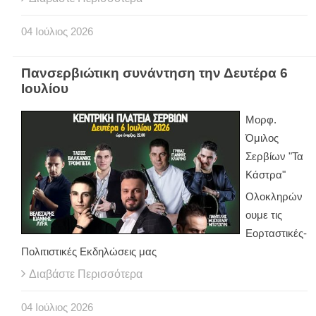
04
Ιούλιος
2026
Πανσερβιώτικη συνάντηση την Δευτέρα 6
Ιουλίου
Μορφ.
Όμιλος
Σερβίων "Τα
Κάστρα"
Ολοκληρών
ουμε τις
Εορταστικές-
Πολιτιστικές Εκδηλώσεις μας
Διαβάστε Περισσότερα
04
Ιούλιος
2026