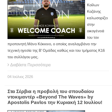
Κοίλων
Κοζάνης
καλωσορίζει
στην
οικογένειά
του τον
προπονητή Μάνο Κόκκινο, ο οποίος αναλαμβάνει την
τεχνική ηγεσία της Β’ Ομάδας καθώς και του τμήματος Κ16
του συλλόγου μας.
Διαβάστε Περισσότερα
04
Ιούλιος
2026
Στα Σέρβια η προβολή του σπουδαίου
ντοκιμαντέρ «Beyond The Waves» by
Apostolis Pavlos την Κυριακή 12 Ιουλίου!