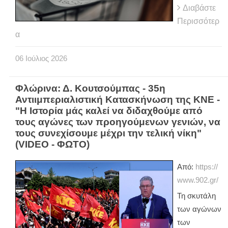
Διαβάστε
Περισσότερ
α
06
Ιούλιος
2026
Φλώρινα: Δ. Κουτσούμπας - 35η
Αντιιμπεριαλιστική Κατασκήνωση της ΚΝΕ -
"Η Ιστορία μάς καλεί να διδαχθούμε από
τους αγώνες των προηγούμενων γενιών, να
τους συνεχίσουμε μέχρι την τελική νίκη"
(VIDEO - ΦΩΤΟ)
Από:
https://
www.902.gr/
Τη σκυτάλη
των αγώνων
των