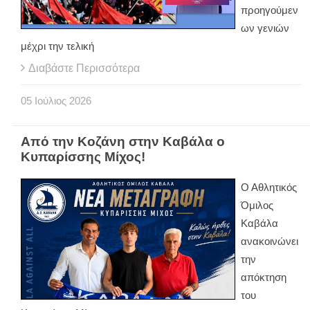
προηγούμεν
ων γενιών
μέχρι την τελική
Διαβάστε Περισσότερα
05
Ιούλιος
2026
Από την Κοζάνη στην Καβάλα ο
Κυπαρίσσης Μίχος!
Ο Αθλητικός
Όμιλος
Καβάλα
ανακοινώνει
την
απόκτηση
του