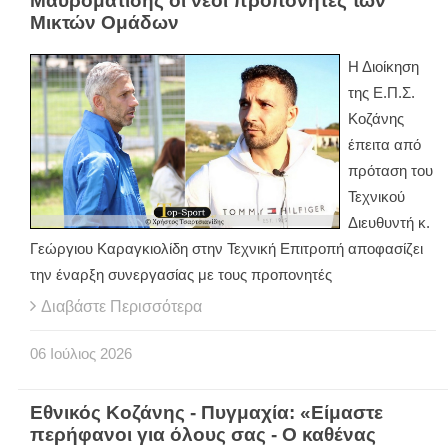
Μαυροματίδης οι νέοι προπονητές των
Μικτών Ομάδων
Η Διοίκηση
της Ε.Π.Σ.
Κοζάνης
έπειτα από
πρόταση του
Τεχνικού
Διευθυντή κ.
Γεώργιου Καραγκιολίδη στην Τεχνική Επιτροπή αποφασίζει
την έναρξη συνεργασίας με τους προπονητές
Διαβάστε Περισσότερα
06
Ιούλιος
2026
Εθνικός Κοζάνης - Πυγμαχία: «Είμαστε
περήφανοι για όλους σας - Ο καθένας