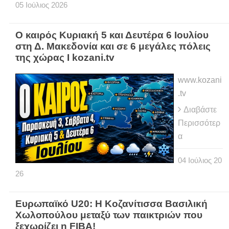
05
Ιούλιος
2026
Ο καιρός Κυριακή 5 και Δευτέρα 6 Ιουλίου
στη Δ. Μακεδονία και σε 6 μεγάλες πόλεις
της χώρας Ι kozani.tv
www.kozani
.tv
Διαβάστε
Περισσότερ
α
04
Ιούλιος
20
26
Ευρωπαϊκό U20: Η Κοζανίτισσα Βασιλική
Χωλοπούλου μεταξύ των παικτριών που
ξεχωρίζει η FIBA!