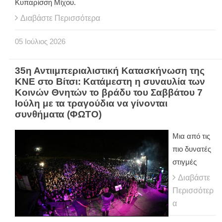
Κυπαρίσση Μίχου.
Διαβάστε Περισσότερα
05
Ιούλιος
2026
35η Αντιιμπεριαλιστική Κατασκήνωση της
ΚΝΕ στο Βίτσι: Κατάμεστη η συναυλία των
Κοινών Θνητών το βράδυ του Σαββάτου 7
Ιούλη με τα τραγούδια να γίνονται
συνθήματα (ΦΩΤΟ)
Μια από τις
πιο δυνατές
στιγμές
Διαβάστε
Περισσότερ
α