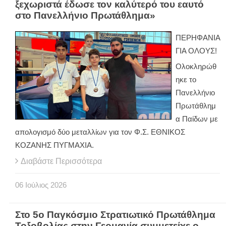
ξεχωριστά έδωσε τον καλύτερό του εαυτό
στο Πανελλήνιο Πρωτάθλημα»
ΠΕΡΗΦΑΝΙΑ
ΓΙΑ ΟΛΟΥΣ!
Ολοκληρώθ
ηκε το
Πανελλήνιο
Πρωτάθλημ
α Παίδων με
απολογισμό δύο μεταλλίων για τον Φ.Σ. ΕΘΝΙΚΟΣ
ΚΟΖΑΝΗΣ ΠΥΓΜΑΧΙΑ.
Διαβάστε Περισσότερα
06
Ιούλιος
2026
Στο 5ο Παγκόσμιο Στρατιωτικό Πρωτάθλημα
Τοξοβολίας στην Γερμανία συμμετείχε ο