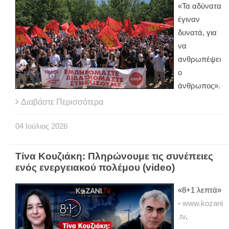
«Τα αδύνατα
έγιναν
δυνατά, για
να
ανθρωπέψει
ο
άνθρωπος».
Διαβάστε Περισσότερα
04
Ιούλιος
2026
Τίνα Κουζιάκη: Πληρώνουμε τις συνέπειες
ενός ενεργειακού πολέμου (video)
«8+1 λεπτά»
-
www.kozani
.tv
.