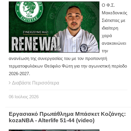
Ο Φ.Σ.
Μακεδονικός
Σιάτιστας με
ιδιαίτερη
χαρά
ανακοινώνει
την
ανανέωση της συνεργασίας του με τον προπονητή
τερματοφυλάκων Θεόφιλο Φώτη για την αγωνιστική περίοδο
2026-2027.
Διαβάστε Περισσότερα
06
Ιούλιος
2026
Εργασιακό Πρωτάθλημα Μπάσκετ Κοζάνης:
kozaNBA - Alterlife 51-44 (video)