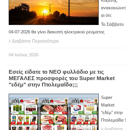
Κοζάνης
ανακοινώνετ
αι ότι:
Το Σάββατο
04-07-2026 θα γίνει διακοπή ηλεκτρικού ρεύματος
Διαβάστε Περισσότερα
04
Ιούλιος
2026
Εσείς είδατε το ΝΕΟ φυλλάδιο με τις
ΜΕΓΑΛΕΣ προσφορές του Super Market
"εδέμ" στην Πτολεμαΐδα;;;
Super
Market
"εδέμ" στην
Πτολεμαΐδα !
Διαβάστε