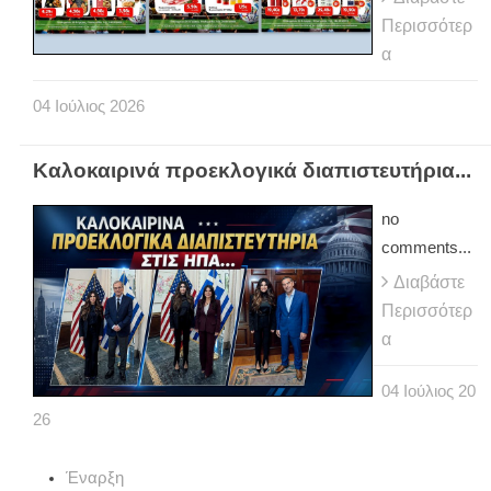
Περισσότερ
α
04
Ιούλιος
2026
Καλοκαιρινά προεκλογικά διαπιστευτήρια...
no
comments...
Διαβάστε
Περισσότερ
α
04
Ιούλιος
20
26
Έναρξη