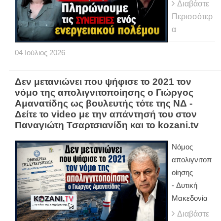
Διαβάστε
Περισσότερ
α
04
Ιούλιος
2026
Δεν μετανιώνει που ψήφισε το 2021 τον
νόμο της απολιγνιτοποίησης ο Γιώργος
Αμανατίδης ως βουλευτής τότε της ΝΔ -
Δείτε το video με την απάντησή του στον
Παναγιώτη Τσαρτσιανίδη και το kozani.tv
Νόμος
απολιγνιτοπ
οίησης
- Δυτική
Μακεδονία
Διαβάστε