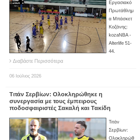
Εργασιακό
Πρωτάθλημ
α Μπάσκετ
Κοζάνης:
kozaNBA -
Alterlife 51-
44.
Διαβάστε Περισσότερα
06
Ιούλιος
2026
Τιτάν Σερβίων: Ολοκληρώθηκε η
συνεργασία με τους έμπειρους
ποδοσφαιριστές Σακαλή και Τακίδη
Τιτάν
Σερβίων:
Ολοκληρώθ