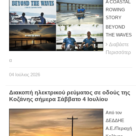
A COASTAL
ROWING
STORY
BEYOND
THE WAVES
Διαβάστε
Περισσότερ
α
04
Ιούλιος
2026
Διακοπή ηλεκτρικού ρεύματος σε οδούς της
Κοζάνης σήμερα Σάββατο 4 Ιουλίου
Από τον
ΔΕΔΔΗΕ
Α.Ε./Περιοχή