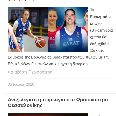
Το
Ευρωμπάσκ
ετ U20
(Β΄κατηγορία
ς) που θα
διεξαχθεί 4-
12/7 στο
Σαμόκοφ της Βουλγαρίας βρίσκεται προ των πυλών με την
Εθνική Νέων Γυναικών να κυνηγά τη διάκριση.
Διαβάστε Περισσότερα
05
Ιούλιος
2026
Ανεξέλεγκτη η πυρκαγιά στο Ωραιόκαστρο
Θεσσαλονίκης