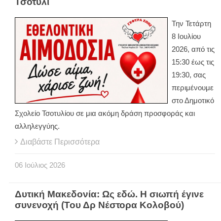
Τσοτύλι
Την Τετάρτη
8 Ιουλίου
2026, από τις
15:30 έως τις
19:30, σας
περιμένουμε
στο Δημοτικό
Σχολείο Τσοτυλίου σε μια ακόμη δράση προσφοράς και
αλληλεγγύης.
Διαβάστε Περισσότερα
06
Ιούλιος
2026
Δυτική Μακεδονία: Ως εδώ. Η σιωπή έγινε
συνενοχή (Του Δρ Νέστορα Κολοβού)