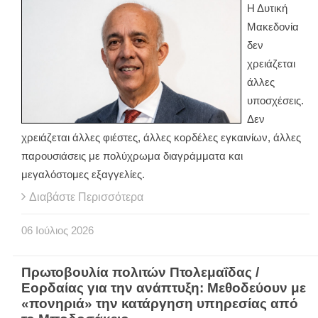
Η Δυτική
Μακεδονία
δεν
χρειάζεται
άλλες
υποσχέσεις.
Δεν
χρειάζεται άλλες φιέστες, άλλες κορδέλες εγκαινίων, άλλες
παρουσιάσεις με πολύχρωμα διαγράμματα και
μεγαλόστομες εξαγγελίες.
Διαβάστε Περισσότερα
06
Ιούλιος
2026
Πρωτοβουλία πολιτών Πτολεμαΐδας /
Εορδαίας για την ανάπτυξη: Μεθοδεύουν με
«πονηριά» την κατάργηση υπηρεσίας από