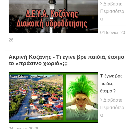
Διαβάστε
Περισσότερ
α
04
Ιούνιος
20
26
Ακρινή Κοζάνης - Τι έγινε βρε παιδιά, έτοιμο
το «πράσινο χωριό»;;;
Τι έγινε βρε
παιδιά,
έτοιμο ?
Διαβάστε
Περισσότερ
α
04
Ιούνιος
2026