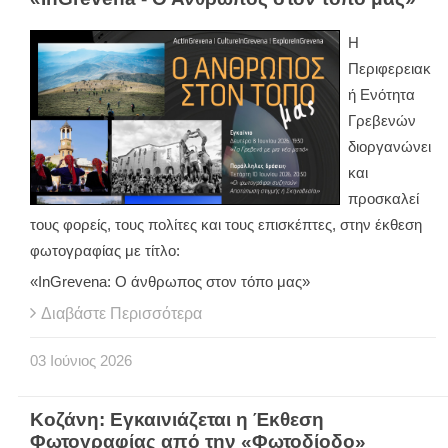
Η
Περιφερειακ
ή Ενότητα
Γρεβενών
διοργανώνει
και
προσκαλεί
τους φορείς, τους πολίτες και τους επισκέπτες, στην έκθεση
φωτογραφίας με τίτλο:
«InGrevena: Ο άνθρωπος στον τόπο μας»
Διαβάστε Περισσότερα
03
Ιούνιος
2026
Κοζάνη: Εγκαινιάζεται η Έκθεση
Φωτογραφίας από την «Φωτοδίοδο»