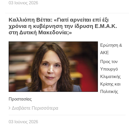
03
Ιούνιος
2026
Καλλιόπη Βέττα: «Γιατί αρνείται επί έξι
χρόνια η κυβέρνηση την ίδρυση Ε.Μ.Α.Κ.
στη Δυτική Μακεδονία;»
Ερώτηση &
ΑΚΕ
Προς τον
Υπουργό
Κλιματικής
Κρίσης και
Πολιτικής
Προστασίας
Διαβάστε Περισσότερα
03
Ιούνιος
2026