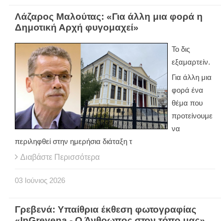
Λάζαρος Μαλούτας: «Για άλλη μια φορά η
Δημοτική Αρχή φυγομαχεί»
Το δις
εξαμαρτείν.
Για άλλη μια
φορά ένα
θέμα που
προτείνουμε
να
περιληφθεί στην ημερήσια διάταξη τ
Διαβάστε Περισσότερα
03
Ιούνιος
2026
Γρεβενά: Υπαίθρια έκθεση φωτογραφίας
«InGrevena - Ο Άνθρωπος στον τόπο μας»