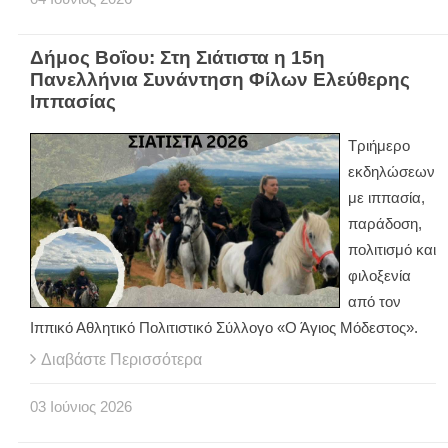
Δήμος Βοΐου: Στη Σιάτιστα η 15η
Πανελλήνια Συνάντηση Φίλων Ελεύθερης
Ιππασίας
Τριήμερο
εκδηλώσεων
με ιππασία,
παράδοση,
πολιτισμό και
φιλοξενία
από τον
Ιππικό Αθλητικό Πολιτιστικό Σύλλογο «Ο Άγιος Μόδεστος».
Διαβάστε Περισσότερα
03
Ιούνιος
2026