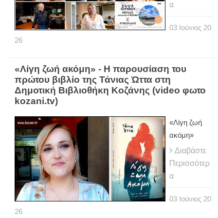
α
03
Ιούνιος
20
26
«Λίγη ζωή ακόμη» - Η παρουσίαση του
πρώτου βιβλίο της Τάνιας Ώττα στη
Δημοτική Βιβλιοθήκη Κοζάνης (video φωτο
kozani.tv)
«Λίγη ζωή
ακόμη»
Διαβάστε
Περισσότερ
α
03
Ιούνιος
20
26