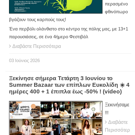
περασμένο
φθινόπωρο
βγάζουν τους καρπούς τους!
Ένα περβόλι ολάνθιστο στο κέντρο της πόλης μας, με 13+1
παρουσιάσεις, σε ένα 4ήμερο Φεστιβάλ
Διαβάστε Περισσότερα
03
Ιούνιος
2026
Ξεκίνησε σήμερα Τετάρτη 3 Ιουνίου το
Summer Bazaar των επίπλων Ευκολίδη ☀️ 4
ημέρες 400 + 1 έπιπλα έως -50% ! (video)
Ξεκινήσαμε
!!!
Διαβάστε
Περισσότερ