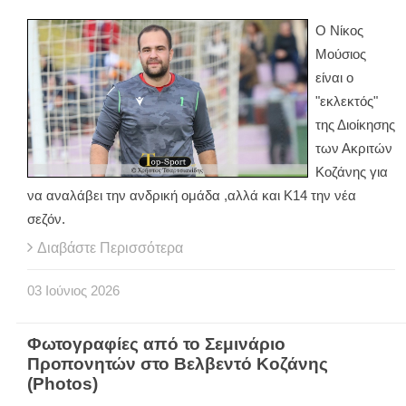
Ο Νίκος
Μούσιος
είναι ο
"εκλεκτός"
της Διοίκησης
των Ακριτών
Κοζάνης για
να αναλάβει την ανδρική ομάδα ,αλλά και Κ14 την νέα
σεζόν.
Διαβάστε Περισσότερα
03
Ιούνιος
2026
Φωτογραφίες από το Σεμινάριο
Προπονητών στο Βελβεντό Κοζάνης
(Photos)