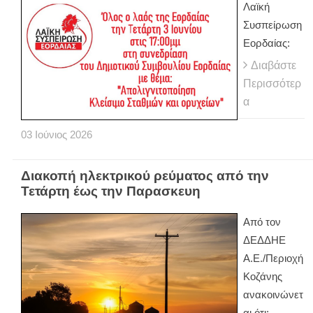
Λαϊκή
Συσπείρωση
Εορδαίας:
Διαβάστε
Περισσότερ
α
03
Ιούνιος
2026
Διακοπή ηλεκτρικού ρεύματος από την
Τετάρτη έως την Παρασκευη
Από τον
ΔΕΔΔΗΕ
Α.Ε./Περιοχή
Κοζάνης
ανακοινώνετ
αι ότι: