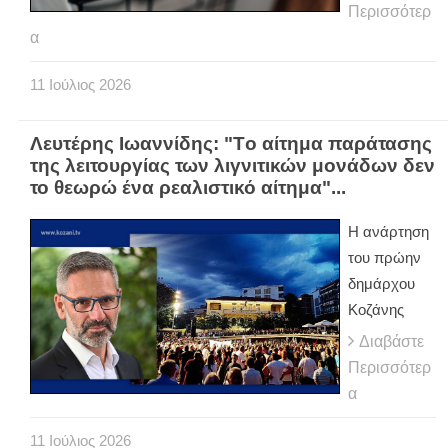
Περισσότερ
α
11
Ιούλιος
2026
Λευτέρης Ιωαννίδης: "Tο αίτημα παράτασης
της λειτουργίας των λιγνιτικών μονάδων δεν
το θεωρώ ένα ρεαλιστικό αίτημα"...
Η ανάρτηση
του πρώην
δημάρχου
Κοζάνης
Διαβάστε
Περισσότερ
α
11
Ιούλιος
2026