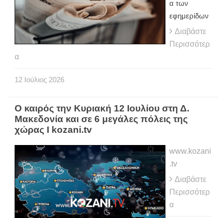
α των
εφημερίδων
Διαβάστε
Περισσότερ
α
12
Ιούλιος
2026
Ο καιρός την Κυριακή 12 Ιουλίου στη Δ.
Μακεδονία και σε 6 μεγάλες πόλεις της
χώρας Ι kozani.tv
www.kozani
.tv
Διαβάστε
Περισσότερ
α