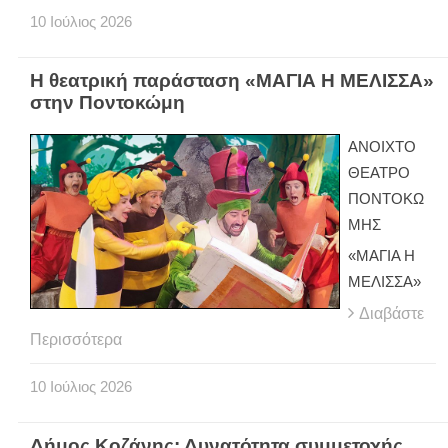
10
Ιούλιος
2026
Η θεατρική παράσταση «ΜΑΓΙΑ Η ΜΕΛΙΣΣΑ»
στην Ποντοκώμη
ΑΝΟΙΧΤΟ
ΘΕΑΤΡΟ
ΠΟΝΤΟΚΩ
ΜΗΣ
«ΜΑΓΙΑ Η
ΜΕΛΙΣΣΑ»
Διαβάστε
Περισσότερα
10
Ιούλιος
2026
Δήμος Κοζάνης: Δυνατότητα συμμετοχής