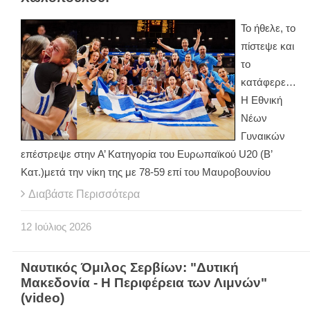
Το ήθελε, το
πίστεψε και
το
κατάφερε…
Η Εθνική
Νέων
Γυναικών
επέστρεψε στην Α’ Κατηγορία του Ευρωπαϊκού U20 (B’
Κατ.)μετά την νίκη της με 78-59 επί του Μαυροβουνίου
Διαβάστε Περισσότερα
12
Ιούλιος
2026
Ναυτικός Όμιλος Σερβίων: "Δυτική
Μακεδονία - Η Περιφέρεια των Λιμνών"
(video)