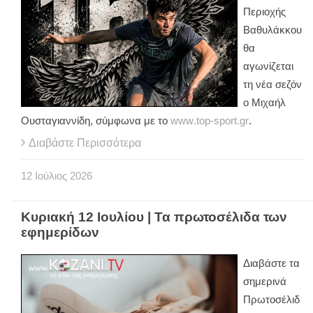
Περιοχής
Βαθυλάκκου
θα
αγωνίζεται
τη νέα σεζόν
ο Μιχαήλ
Ουσταγιαννίδη, σύμφωνα με το
www
.
top
-
sport
.
gr
.
Διαβάστε Περισσότερα
12
Ιούλιος
2026
Κυριακή 12 Ιουλίου | Τα πρωτοσέλιδα των
εφημερίδων
Διαβάστε τα
σημερινά
Πρωτοσέλιδ