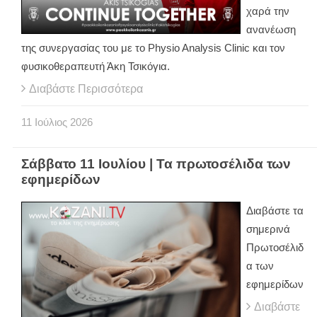
χαρά την
ανανέωση
της συνεργασίας του με το Physio Analysis Clinic και τον
φυσικοθεραπευτή Άκη Τσικόγια.
Διαβάστε Περισσότερα
11
Ιούλιος
2026
Σάββατο 11 Ιουλίου | Τα πρωτοσέλιδα των
εφημερίδων
Διαβάστε τα
σημερινά
Πρωτοσέλιδ
α των
εφημερίδων
Διαβάστε