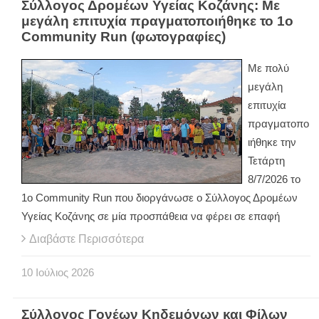
Σύλλογος Δρομέων Υγείας Κοζάνης: Με
μεγάλη επιτυχία πραγματοποιήθηκε το 1ο
Community Run (φωτογραφίες)
Με πολύ
μεγάλη
επιτυχία
πραγματοπο
ιήθηκε την
Τετάρτη
8/7/2026 το
1ο Community Run που διοργάνωσε ο Σύλλογος Δρομέων
Υγείας Κοζάνης σε μία προσπάθεια να φέρει σε επαφή
Διαβάστε Περισσότερα
10
Ιούλιος
2026
Σύλλογος Γονέων Κηδεμόνων και Φίλων