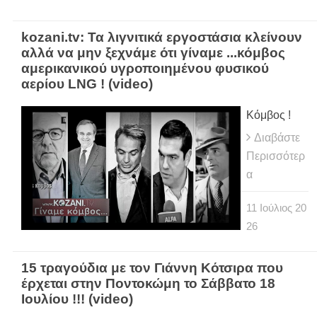
kozani.tv: Τα λιγνιτικά εργοστάσια κλείνουν
αλλά να μην ξεχνάμε ότι γίναμε ...κόμβος
αμερικανικού υγροποιημένου φυσικού
αερίου LNG ! (video)
Κόμβος !
Διαβάστε
Περισσότερ
α
11
Ιούλιος
20
26
15 τραγούδια με τον Γιάννη Κότσιρα που
έρχεται στην Ποντοκώμη το Σάββατο 18
Ιουλίου !!! (video)