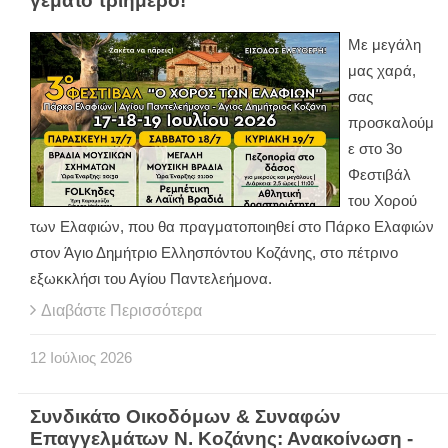
γεμάτο τριήμερο!
Με μεγάλη
μας χαρά,
σας
προσκαλούμ
ε στο 3ο
Φεστιβάλ
του Χορού
των Ελαφιών, που θα πραγματοποιηθεί στο Πάρκο Ελαφιών
στον Άγιο Δημήτριο Ελλησπόντου Κοζάνης, στο πέτρινο
εξωκκλήσι του Αγίου Παντελεήμονα.
Διαβάστε Περισσότερα
12
Ιούλιος
2026
Συνδικάτο Οικοδόμων & Συναφών
Επαγγελμάτων Ν. Κοζάνης: Ανακοίνωση -