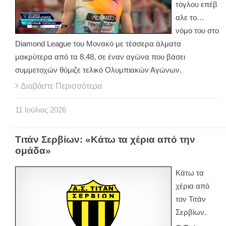
τόγλου επέβ
αλε το…
νόμο του στο
Diamond League του Μονακό με τέσσερα άλματα
μακρύτερα από τα 8.48, σε έναν αγώνα που βάσει
συμμετοχών θύμιζε τελικό Ολυμπιακών Αγώνων.
Διαβάστε Περισσότερα
11
Ιούλιος
2026
Τιτάν Σερβίων: «Κάτω τα χέρια από την
ομάδα»
Κάτω τα
χέρια από
τον Τιτάν
Σερβίων.