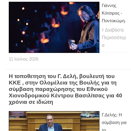
Γιάννης
Κότσιρας -
Ποντοκώμη.
Διαβάστε
Περισσότερ
α
11
Ιούλιος
2026
Η τοποθετηση του Γ. Δελή, βουλευτή του
ΚΚΕ , στην Ολομέλεια της Βουλής για τη
σύμβαση παραχώρησης του Εθνικού
Χιονοδρομικού Κέντρου Βασιλίτσας για 40
χρόνια σε ιδιώτη
Γ.Δελής: Η
σύμβαση για
το