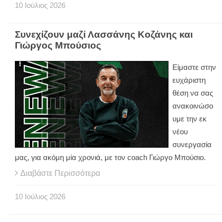
10
Ιούλιος
2026
Συνεχίζουν μαζί Λασσάνης Κοζάνης και
Γιώργος Μπούσιος
Είμαστε στην
ευχάριστη
θέση να σας
ανακοινώσο
υμε την εκ
νέου
συνεργασία
μας, για ακόμη μία χρονιά, με τον coach Γιώργο Μπούσιο.
Διαβάστε Περισσότερα
10
Ιούλιος
2026