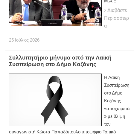
Μ.Α.Ε
Διαβάστε
Περισσότερ
α
25
Ιούλιος
2026
Συλλυπητήριο μήνυμα από την Λαϊκή
Συσπείρωση στο Δήμο Κοζάνης
Η Λαϊκή
Συσπείρωση
στο Δήμο
Κοζάνης
«αποχαιρετά
» με θλίψη
τον
συναγωνιστή Κώστα Παπαδόπουλο υποψήφιο Τοπικό