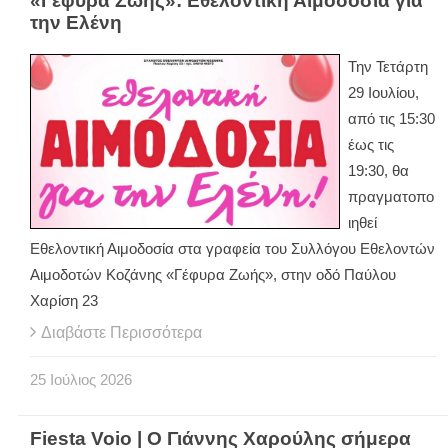
«Γέφυρα Ζωής»: Εθελοντική Αιμοδοσία για
την Ελένη
Την Τετάρτη
29 Ιουλίου,
από τις 15:30
έως τις
19:30, θα
πραγματοπο
ιηθεί
Εθελοντική Αιμοδοσία στα γραφεία του Συλλόγου Εθελοντών
Αιμοδοτών Κοζάνης «Γέφυρα Ζωής», στην οδό Παύλου
Χαρίση 23
Διαβάστε Περισσότερα
25
Ιούλιος
2026
Fiesta Voio | Ο Γιάννης Χαρούλης σήμερα