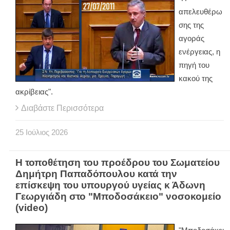
απελευθέρω
σης της
αγοράς
ενέργειας, η
πηγή του
κακού της
ακρίβειας".
Διαβάστε Περισσότερα
25
Ιούλιος
2026
Η τοποθέτηση του προέδρου του Σωματείου
Δημήτρη Παπαδόπουλου κατά την
επίσκεψη του υπουργού υγείας κ Άδωνη
Γεωργιάδη στο "Μποδοσάκειο" νοσοκομείο
(video)