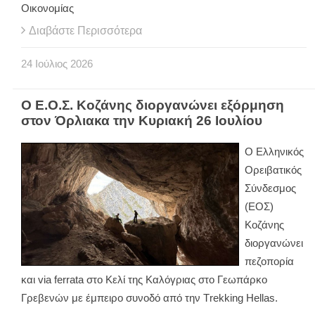
Οικονομίας
Διαβάστε Περισσότερα
24
Ιούλιος
2026
Ο Ε.Ο.Σ. Κοζάνης διοργανώνει εξόρμηση
στον Όρλιακα την Κυριακή 26 Ιουλίου
Ο Ελληνικός
Ορειβατικός
Σύνδεσμος
(ΕΟΣ)
Κοζάνης
διοργανώνει
πεζοπορία
και via ferrata στο Κελί της Καλόγριας στο Γεωπάρκο
Γρεβενών με έμπειρο συνοδό από την Τrekking Ηellas.