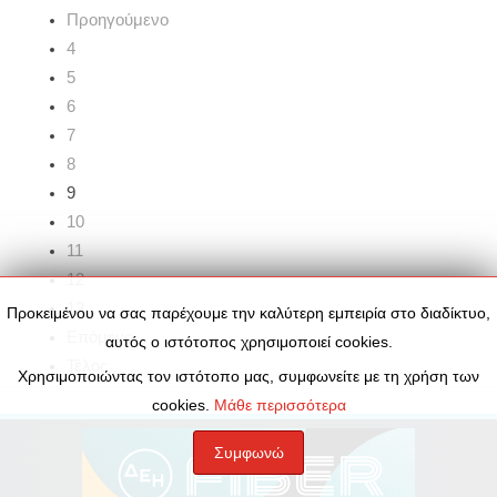
Προηγούμενο
4
5
6
7
8
9
10
11
12
13
Προκειμένου να σας παρέχουμε την καλύτερη εμπειρία στο διαδίκτυο,
Επόμενο
αυτός ο ιστότοπος χρησιμοποιεί cookies.
Τέλος
Χρησιμοποιώντας τον ιστότοπο μας, συμφωνείτε με τη χρήση των
cookies.
Μάθε περισσότερα
Συμφωνώ