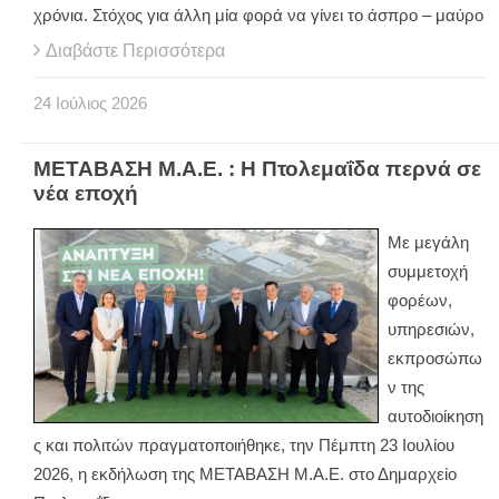
χρόνια. Στόχος για άλλη μία φορά να γίνει το άσπρο – μαύρο
Διαβάστε Περισσότερα
24
Ιούλιος
2026
ΜΕΤΑΒΑΣΗ Μ.Α.Ε. : Η Πτολεμαΐδα περνά σε
νέα εποχή
Με μεγάλη
συμμετοχή
φορέων,
υπηρεσιών,
εκπροσώπω
ν της
αυτοδιοίκηση
ς και πολιτών πραγματοποιήθηκε, την Πέμπτη 23 Ιουλίου
2026, η εκδήλωση της ΜΕΤΑΒΑΣΗ Μ.Α.Ε. στο Δημαρχείο