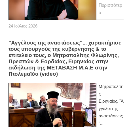
Περισσότερ
α
24
Ιούλιος
2026
"Αγγέλους της αναστάσεως"... χαρακτήρισε
τους υπουργούς της κυβέρνησης & το
επιτελείο τους, ο Μητροπολίτης Φλωρίνης,
Πρεσπών & Εορδαίας, Ειρηναίος στην
εκδήλωση της ΜΕΤΑΒΑΣΗ Μ.Α.Ε στην
Πτολεμαΐδα (video)
Μητροπολίτη
ς
Ειρηναίος, "Ά
γγελοι της
αναστάσεως
"...