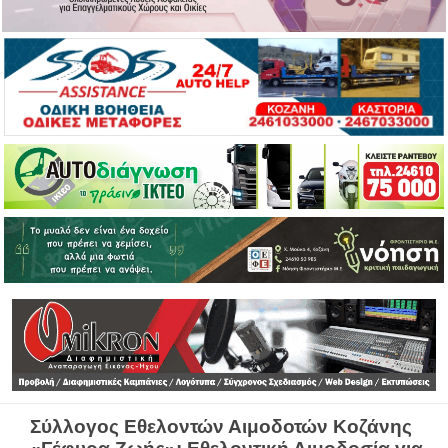
Σύλλογος Εθελοντών Αιμοδοτών Κοζάνης