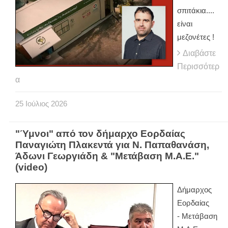
σπιτάκια....
είναι
μεζονέτες !
Διαβάστε
Περισσότερ
α
25
Ιούλιος
2026
"Ύμνοι" από τον δήμαρχο Εορδαίας
Παναγιώτη Πλακεντά για Ν. Παπαθανάση,
Άδωνι Γεωργιάδη & "Μετάβαση Μ.Α.Ε."
(video)
Δήμαρχος
Εορδαίας
-
Μετάβαση