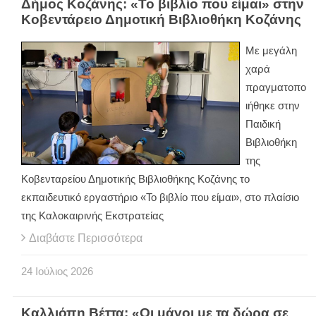
Δήμος Κοζάνης: «Το βιβλίο που είμαι» στην
Κοβεντάρειο Δημοτική Βιβλιοθήκη Κοζάνης
Με μεγάλη
χαρά
πραγματοπο
ιήθηκε στην
Παιδική
Βιβλιοθήκη
της
Κοβενταρείου Δημοτικής Βιβλιοθήκης Κοζάνης το
εκπαιδευτικό εργαστήριο «Το βιβλίο που είμαι», στο πλαίσιο
της Καλοκαιρινής Εκστρατείας
Διαβάστε Περισσότερα
24
Ιούλιος
2026
Καλλιόπη Βέττα: «Οι μάγοι με τα δώρα σε