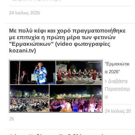
24
Ιούλιος
2026
Με πολύ κέφι και χορό πραγματοποιήθηκε
με επιτυχία η πρώτη μέρα των φετινών
"Ερμακιώτικων" (video φωτογραφίες
kozani.tv)
"Ερμακιώτικ
α 2026"
Διαβάστε
Περισσότερ
α
24
Ιούλιος
20
26