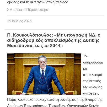
ομάδας και τη νέα αγωνιστική περίοδο.
Διαβάστε Περισσότερα
25
Ιούλιος
2026
Π. Κουκουλόπουλος: «Με υπογραφή ΝΔ, ο
σιδηροδρομικός αποκλεισμός της Δυτικής
Μακεδονίας έως το 2044»
Τον
σιδηροδρομι
κό
αποκλεισμό
της Δυτικής
Μακεδονίας
ανέδειξε ο
Πάρις Κουκουλόπουλος, κατά τη συνεδρίαση της Επιτροπής
Δημόσιων Επιχειρήσεων, Τραπεζών, Οργανισμών Κοινής