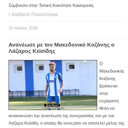
Σύμβουλο στην Τοπική Κοινότητα Καισαρειάς
Διαβάστε Περισσότερα
25
Ιούλιος
2026
Ανανέωσε με τον Μακεδονικό Κοζάνης ο
Λάζαρος Κεϊσίδης
Ο
Μακεδονικός
Κοζάνης
βρίσκεται
στην
ευχάριστη
θέση να
ανακοινώσει την ανανέωση της συνεργασίας του με τον
Λάζαρο Κεϊσίδη, ο οποίος θα συνεχίσει να αποτελεί μέλος της