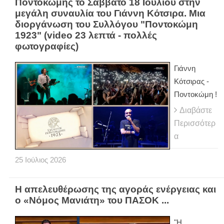
Ποντοκώμης το Σάββατο 18 Ιουλίου στην
μεγάλη συναυλία του Γιάννη Κότσιρα. Μια
διοργάνωση του Συλλόγου "Ποντοκώμη
1923" (video 23 λεπτά - πολλές
φωτογραφίες)
Γιάννη
Κότσιρας -
Ποντοκώμη !
Διαβάστε
Περισσότερ
α
25
Ιούλιος
2026
Η απελευθέρωσης της αγοράς ενέργειας και
ο «Νόμος Μανιάτη» του ΠΑΣΟΚ ...
"Η