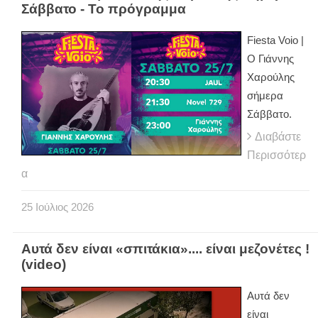
Σάββατο - Το πρόγραμμα
Fiesta Voio |
Ο Γιάννης
Χαρούλης
σήμερα
Σάββατο.
Διαβάστε
Περισσότερ
α
25
Ιούλιος
2026
Αυτά δεν είναι «σπιτάκια».... είναι μεζονέτες !
(video)
Αυτά δεν
είναι