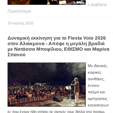
Διαβάστε
Περισσότερα
24
Ιούλιος
2026
Δυναμική εκκίνηση για το Fiesta Voio 2026
στον Αλιάκμονα - Απόψε η μεγάλη βραδιά
με Νατάσσα Μποφίλιου, ΕΘΙΣΜΟ και Μαρίνα
Σπανού
Με ιδανικές
καιρικές
συνθήκες,
έντονο
παλμό και
αμέτρητους
κατασκηνωτ
ές που έχουν ήδη στήσει τις σκηνές τους δίπλα στο ποτάμι,