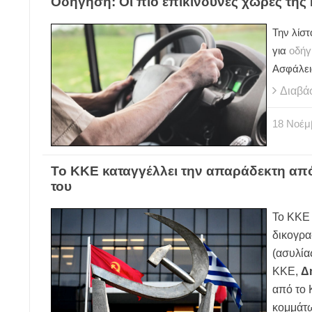
Οδήγηση: Οι πιο επικίνδυνες χώρες τη
Την λίστ
για
οδήγ
Ασφάλει
Διαβά
18
Νοέμ
Το ΚΚΕ καταγγέλλει την απαράδεκτη από
του
Το ΚΚΕ 
δικογρα
(ασυλία
ΚΚΕ,
Δ
από το 
κομμάτω