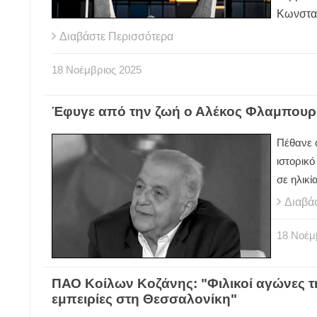
Κωνστα
Διαβάστε Περισσότερα
18
Νοέμβριος
2025
Έφυγε από την ζωή ο Αλέκος Φλαμπου
Πέθανε 
ιστορικό
σε ηλικί
Διαβά
18
Νοέμ
ΠΑΟ Κοίλων Κοζάνης: "Φιλικοί αγώνες τ
εμπειρίες στη Θεσσαλονίκη"