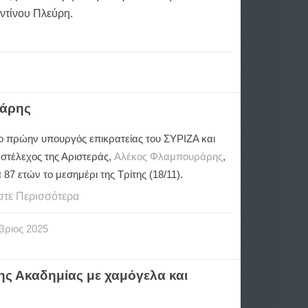
ντίνου Πλεύρη.
ράρης
ο πρώην υπουργός επικρατείας του ΣΥΡΙΖΑ και
 στέλεχος της Αριστεράς,
Αλέκος Φλαμπουράρης
,
α 87 ετών το μεσημέρι της Τρίτης (18/11).
στε Περισσότερα
βριος
2025
ης Ακαδημίας με χαμόγελα και