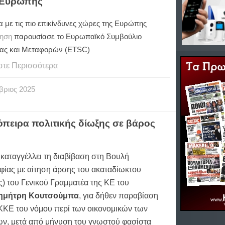
ς Ευρώπης
α με τις πιο επικίνδυνες χώρες της Ευρώπης
ηση
παρουσίασε το Ευρωπαϊκό Συμβούλιο
ας και Μεταφορών (ETSC)
στε Περισσότερα
βριος
2025
πειρα πολιτικής δίωξης σε βάρος
καταγγέλλει τη διαβίβαση στη Βουλή
φίας με αίτηση άρσης του ακαταδίωκτου
ς) του Γενικού Γραμματέα της ΚΕ του
ημήτρη Κουτσούμπα
, για δήθεν παραβίαση
ΚΚΕ του νόμου περί των οικονομικών των
ν, μετά από μήνυση του γνωστού φασίστα