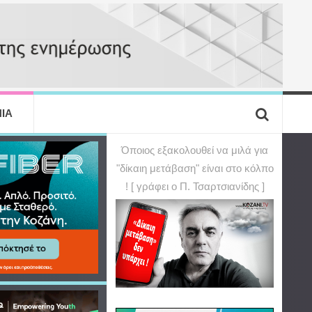
ΙΑ
Όποιος εξακολουθεί να μιλά για
"δίκαιη μετάβαση" είναι στο κόλπο
! [ γράφει ο Π. Τσαρτσιανίδης ]