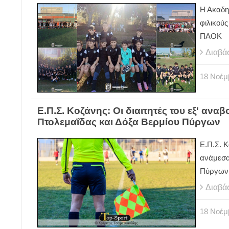
Η Ακαδη
φιλικού
ΠΑΟΚ
Διαβά
18
Νοέμ
Ε.Π.Σ. Κοζάνης: Οι διαιτητές του εξ' α
Πτολεμαΐδας και Δόξα Βερμίου Πύργων
Ε.Π.Σ. Κ
ανάμεσα
Πύργων
Διαβά
18
Νοέμ