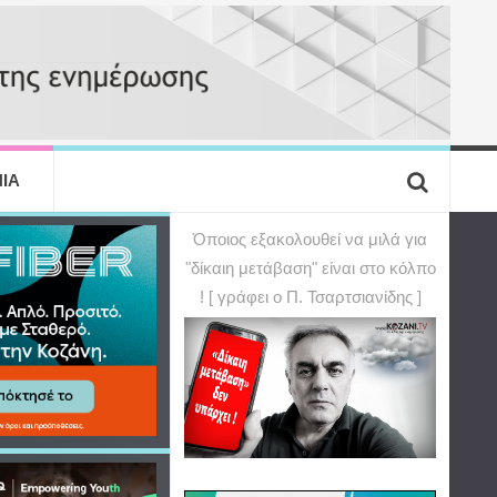
ΙΑ
Όποιος εξακολουθεί να μιλά για
"δίκαιη μετάβαση" είναι στο κόλπο
! [ γράφει ο Π. Τσαρτσιανίδης ]