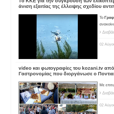
Το ΚΚΕ για την σύγκρουση των ελικοπτέρ
άνιση εξαιτίας της έλλειψης σχεδίου αν
Το
Γραφε
ανακοί
Διαβά
02
Αύγο
video και φωτογραφίες του kozani.tv από
Γαστρονομίας που διοργάνωσε ο Ποντια
Με επιτ
Διαβά
02
Αύγο