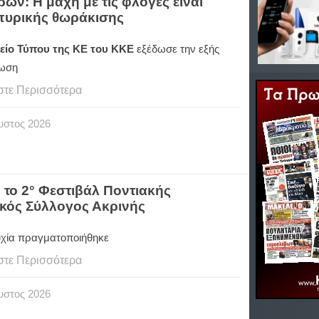
ων: Η μάχη με τις φλόγες είναι
τιπυρικής θωράκισης
ίο Τύπου της ΚΕ του ΚΚΕ
εξέδωσε την εξής
νωση
στε Περισσότερα
υστος
2026
 το 2° Φεστιβάλ Ποντιακής
κός Σύλλογος Ακρινής
υχία πραγματοποιήθηκε
στε Περισσότερα
υστος
2026