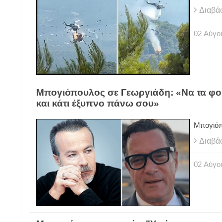
Διαβά
02
Αύγο
Μπογιόπουλος σε Γεωργιάδη: «Να τα φορ
και κάτι έξυπνο πάνω σου»
Μπογιόπ
Διαβά
02
Αύγο