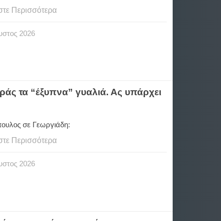
στε Περισσότερα
υστος
2026
άς τα “έξυπνα” γυαλιά. Ας υπάρχει
ουλος σε Γεωργιάδη:
στε Περισσότερα
υστος
2026