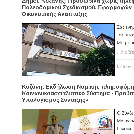
Δήμος Κοζάνης: Προσωρινά χωρίς τηλέφω
Πολεοδομικού Σχεδιασμού, Εφαρμογών κ
Οικονομικής Ανάπτυξης
Σας ενη
τηλεπικ
Μητροπο
Διαβά
02
Ιούνι
Κοζάνη: Εκδήλωση Nομικής πληροφόρησ
Κοινωνικοασφαλιστικό Σύστημα - Προϋπ
Υπολογισμός Σύνταξης»
Ο Σύνδε
Μακεδονί
Γυναικώ