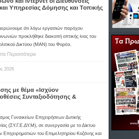
νο και ίντερνετ οι Διευθύνσεις
αι Υπηρεσίας Δόμησης και Τοπικής
μερώνουμε ότι λόγω εργασιών παρόχου
οινωνιών προκλήθηκε διακοπή οπτικής ίνας του
λιτικού Δικτύου (ΜΑΝ) του Φορέα.
στε Περισσότερα
ος
2026
ης με θέμα «Ισχύον
οθέσεις Συνταξιοδότησης &
σμος Γυναικείων Επιχειρήσεων Δυτικής
ας (ΣΥ.Γ.Ε.ΔΥ.Μ), σε συνεργασία με το Δίκτυο
ν Επιχειρηματιών του Επιμελητηρίου Κοζάνης και