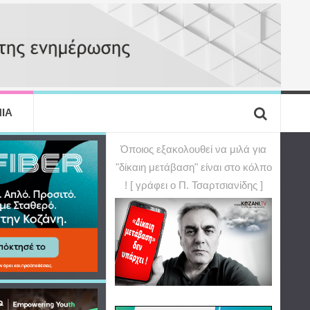
ΙΑ
Όποιος εξακολουθεί να μιλά για
"δίκαιη μετάβαση" είναι στο κόλπο
! [ γράφει ο Π. Τσαρτσιανίδης ]