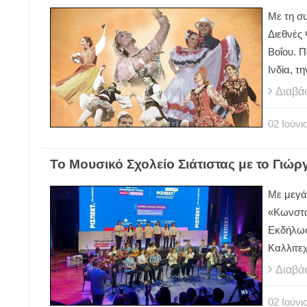
Με τη σ
Διεθνές
Βοΐου. 
Ινδία, τ
Διαβά
02
Ιούνι
Το Μουσικό Σχολείο Σιάτιστας με το Γιώ
Με μεγά
«Κωνστα
Εκδήλω
Καλλιτε
Διαβά
02
Ιούνι