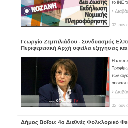
το ΙΝΕ τ
Διαβά
02
Ιούνι
Γεωργία Ζεμπιλιάδου - Συνδυασμός Ελπ
Περιφερειακή Αρχή οφείλει εξηγήσεις και
Η αποτυ
Τροφίμω
των αιγ
ουσιαστ
Διαβά
02
Ιούνι
Δήμος Βοΐου: 4o Διεθνές Φολκλορικό Φεσ