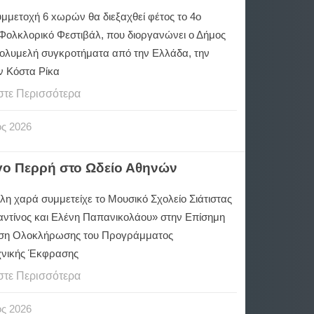
υμμετοχή 6 xωρών θα διεξαχθεί φέτος το 4ο
 Φολκλορικό Φεστιβάλ, που διοργανώνει ο Δήμος
Πολυμελή συγκροτήματα από την Ελλάδα, την
ην Κόστα Ρίκα
στε Περισσότερα
ος
2026
ργο Περρή στο Ωδείο Αθηνών
λη χαρά συμμετείχε το Μουσικό Σχολείο Σιάτιστας
ντίνος και Ελένη Παπανικολάου» στην Επίσημη
ση Ολοκλήρωσης του Προγράμματος
χνικής Έκφρασης
στε Περισσότερα
ος
2026