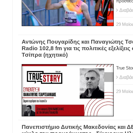
προσθέσ
Διαβά
29
Μαϊο
Αντώνης Πουγαρίδης και Παναγιώτης Τσα
Radio 102,8 fm για τις πολιτικές εξελίξει
Τσίπρα (ηχητικό)
True St
Διαβά
29
Μαϊο
Πανεπιστήμιο Δυτικής Μακεδονίας και 