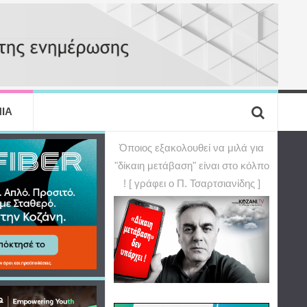
ΙΑ
Όποιος εξακολουθεί να μιλά για
"δίκαιη μετάβαση" είναι στο κόλπο
! [ γράφει ο Π. Τσαρτσιανίδης ]