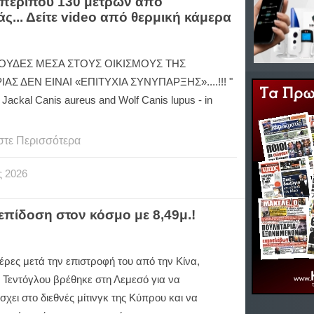
 περίπου 130 μέτρων από
ς... Δείτε video από θερμική κάμερα
ΚΟΥΔΕΣ ΜΕΣΑ ΣΤΟΥΣ ΟΙΚΙΣΜΟΥΣ ΤΗΣ
ΑΣ ΔΕΝ ΕΙΝΑΙ «ΕΠΙΤΥΧΙΑ ΣΥΝΥΠΑΡΞΗΣ»....!!! "
 Jackal Canis aureus and Wolf Canis lupus - in
στε Περισσότερα
ς
2026
επίδοση στον κόσμο με 8,49μ.!
έρες μετά την επιστροφή του από την Κίνα,
ς Τεντόγλου βρέθηκε στη Λεμεσό για να
χει στο διεθνές μίτινγκ της Κύπρου και να