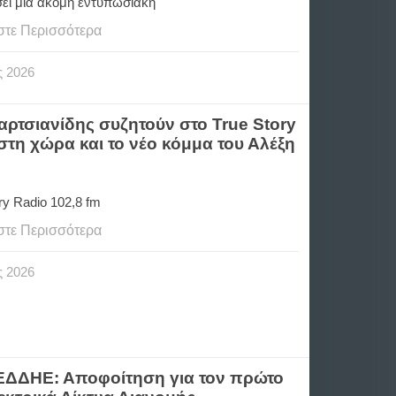
ει μία ακόμη εντυπωσιακή
στε Περισσότερα
ς
2026
ρτσιανίδης συζητούν στο True Story
ς στη χώρα και το νέο κόμμα του Αλέξη
ory Radio 102,8 fm
στε Περισσότερα
ς
2026
ΔΕΔΔΗΕ: Αποφοίτηση για τον πρώτο