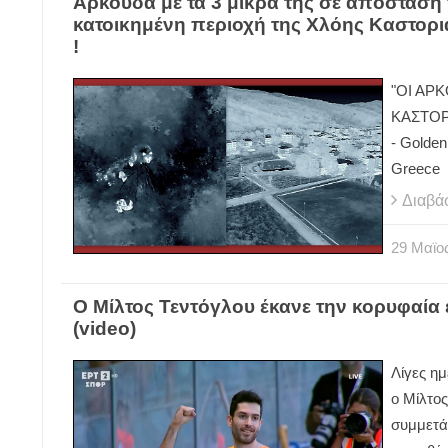
Αρκούδα με τα 3 μικρά της σε απόσταση
κατοικημένη περιοχή της Χλόης Καστοριά
!
"ΟΙ ΑΡ
ΚΑΣΤΟΡΙ
- Golden
Greece
Διαβά
29
Μαϊο
Ο Μίλτος Τεντόγλου έκανε την κορυφαία 
(video)
Λίγες ημ
ο Μίλτο
συμμετάσ