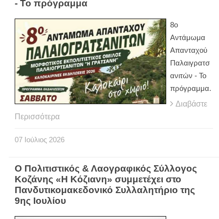
- Το πρόγραμμα
8ο
Αντάμωμα
Απανταχού
Παλαιγρατσ
ανιτών - Το
πρόγραμμα.
Διαβάστε
Περισσότερα
07
Ιούλιος
2026
Ο Πολιτιστικός & Λαογραφικός Σύλλογος
Κοζάνης «Η Κόζιανη» συμμετέχει στο
Πανδυτικομακεδονικό Συλλαλητήριο της
9ης Ιουλίου