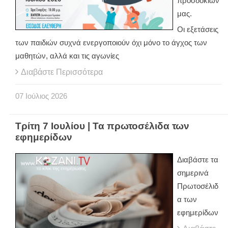
προσδοκιών
μας.
Οι εξετάσεις
των παιδιών συχνά ενεργοποιούν όχι μόνο το άγχος των
μαθητών, αλλά και τις αγωνίες
Διαβάστε Περισσότερα
07
Ιούλιος
2026
Τρίτη 7 Ιουλίου | Τα πρωτοσέλιδα των
εφημερίδων
Διαβάστε τα
σημερινά
Πρωτοσέλιδ
α των
εφημερίδων