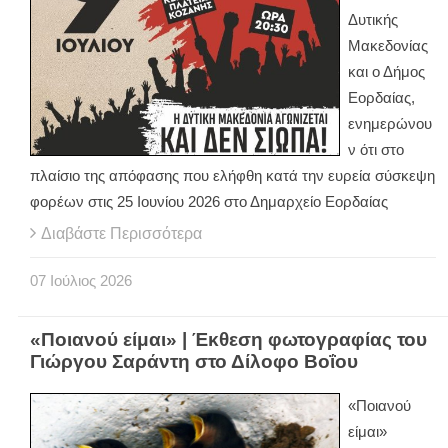
Δυτικής
Μακεδονίας
και ο Δήμος
Εορδαίας,
ενημερώνου
ν ότι στο
πλαίσιο της απόφασης που ελήφθη κατά την ευρεία σύσκεψη
φορέων στις 25 Ιουνίου 2026 στο Δημαρχείο Εορδαίας
Διαβάστε Περισσότερα
07
Ιούλιος
2026
«Ποιανού είμαι» | Έκθεση φωτογραφίας του
Γιώργου Σαράντη στο Δίλοφο Βοΐου
«Ποιανού
είμαι»