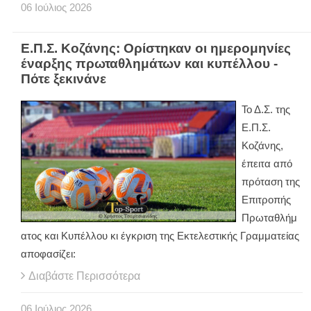
06
Ιούλιος
2026
Ε.Π.Σ. Κοζάνης: Ορίστηκαν οι ημερομηνίες
έναρξης πρωταθλημάτων και κυπέλλου -
Πότε ξεκινάνε
Το Δ.Σ. της
Ε.Π.Σ.
Κοζάνης,
έπειτα από
πρόταση της
Επιτροπής
Πρωταθλήμ
ατος και Κυπέλλου κι έγκριση της Εκτελεστικής Γραμματείας
αποφασίζει:
Διαβάστε Περισσότερα
06
Ιούλιος
2026