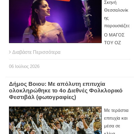
Σκηνή
Θεσσαλονίκ
ης
παρουσιάζει:
Ο ΜΑΓΟΣ
ΤΟΥ ΟΖ
Διαβάστε Περισσότερα
06
Ιούλιος
2026
Δήμος Βοιου: Με απόλυτη επιτυχία
ολοκληρώθηκε το 4ο Διεθνές Φολκλορικό
Φεστιβάλ (φωτογραφίες)
Με τεράστια
επιτυχία και
μέσα σε
κλίμα