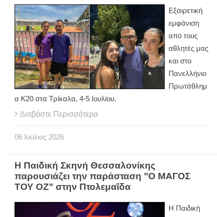
Εξαιρετική
εμφάνιση
από τους
αθλητές μας
και στο
Πανελλήνιο
Πρωτάθλημ
α Κ20 στα Τρίκαλα, 4-5 Ιουλίου.
Διαβάστε Περισσότερα
06
Ιούλιος
2026
Η Παιδική Σκηνή Θεσσαλονίκης
παρουσιάζει την παράσταση "Ο ΜΑΓΟΣ
ΤΟΥ ΟΖ" στην Πτολεμαΐδα
Η Παιδική