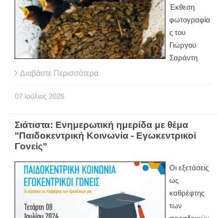
Έκθεση
φωτογραφία
ς του
Γιώργου
Σαράντη
Διαβάστε Περισσότερα
07
Ιούλιος
2026
Σιάτιστα: Ενημερωτική ημερίδα με θέμα
"Παιδοκεντρική Κοινωνία - Εγωκεντρικοί
Γονείς"
Οι εξετάσεις
ως
καθρέφτης
των