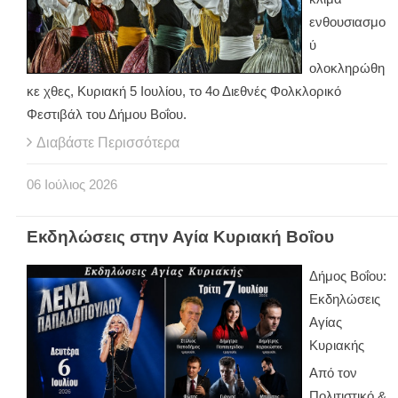
ενθουσιασμο
ύ
ολοκληρώθη
κε χθες, Κυριακή 5 Ιουλίου, το 4ο Διεθνές Φολκλορικό
Φεστιβάλ του Δήμου Βοΐου.
Διαβάστε Περισσότερα
06
Ιούλιος
2026
Εκδηλώσεις στην Αγία Κυριακή Βοΐου
Δήμος Βοΐου:
Εκδηλώσεις
Αγίας
Κυριακής
Από τον
Πολιτιστικό &