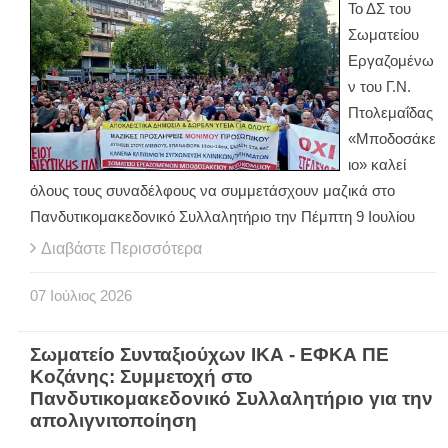
Το ΔΣ του
Σωματείου
Εργαζομένω
ν του Γ.Ν.
Πτολεμαΐδας
«Μποδοσάκε
ιο» καλεί
όλους τους συναδέλφους να συμμετάσχουν μαζικά στο
Πανδυτικομακεδονικό Συλλαλητήριο την Πέμπτη 9 Ιουλίου
Διαβάστε Περισσότερα
07
Ιούλιος
2026
Σωματείο Συνταξιούχων ΙΚΑ - ΕΦΚΑ ΠΕ
Κοζάνης: Συμμετοχή στο
Πανδυτικομακεδονικό Συλλαλητήριο για την
απολιγνιτοποίηση