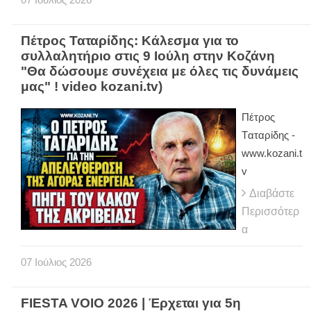
Πέτρος Ταταρίδης: Κάλεσμα για το
συλλαλητήριο στις 9 Ιούλη στην Κοζάνη
"Θα δώσουμε συνέχεια με όλες τις δυνάμεις
μας" ! video kozani.tv)
Πέτρος
Tαταρίδης -
www.kozani.t
v
Διαβάστε
Περισσότερ
α
07
Ιούλιος
2026
FIESTA VOIO 2026 | Έρχεται για 5η