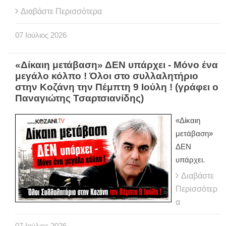
Διαβάστε Περισσότερα
07
Ιούλιος
2026
«Δίκαιη μετάβαση» ΔΕΝ υπάρχει - Μόνο ένα
μεγάλο κόλπο ! Όλοι στο συλλαλητήριο
στην Κοζάνη την Πέμπτη 9 Ιούλη ! (γράφει ο
Παναγιώτης Τσαρτσιανίδης)
«Δίκαιη
μετάβαση»
ΔΕΝ
υπάρχει.
Διαβάστε
Περισσότερ
α
07
Ιούλιος
2026