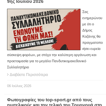
9ης Ιουλίου 2026
Σας
ενημερώνου
με ότι ο
Δήμος
Κοζάνης θα
πραγματοπο
ιήσει ευρεία
σύσκεψη φορέων, με στόχο την καλύτερη οργάνωση και
προετοιμασία για το μεγάλο Πανδυτικομακεδονικό
Συλλαλητήριο
Διαβάστε Περισσότερα
06
Ιούλιος
2026
Φωτογραφίες του top-sport.gr από τους
ημιτελικούς και τον τελικό του Τουρνουά στο