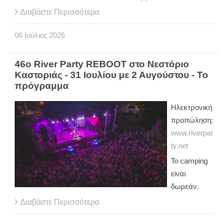
Διαβάστε Περισσότερα
06
Ιούλιος
2026
46ο River Party REBOOT στο Νεστόριο
Καστοριάς - 31 Ιουλίου με 2 Αυγούστου - Το
πρόγραμμα
Ηλεκτρονική
προπώληση:
www.riverpar
ty.net
Το camping
είναι
δωρεάν.
Διαβάστε Περισσότερα