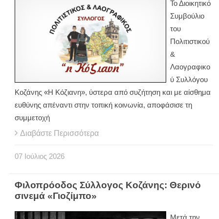
Το Διοικητικό
Συμβούλιο
του
Πολιτιστικού
&
Λαογραφικο
ύ Συλλόγου
Κοζάνης «Η Κόζιανη», ύστερα από συζήτηση και με αίσθημα
ευθύνης απέναντι στην τοπική κοινωνία, αποφάσισε τη
συμμετοχή
Διαβάστε Περισσότερα
07
Ιούλιος
2026
Φιλοπρόοδος Σύλλογος Κοζάνης: Θερινό
σινεμά «Γιοζίμπο»
Μετά την