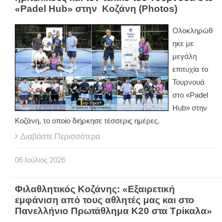
«Padel Hub» στην Κοζάνη (Photos)
Ολοκληρώθ
ηκε με
μεγάλη
επιτυχία το
Τουρνουά
στο «
Padel
Hub
» στην
Κοζάνη, το οποίο διήρκησε τέσσερις ημέρες.
Διαβάστε Περισσότερα
06
Ιούλιος
2026
Φιλαθλητικός Κοζάνης: «Εξαιρετική
εμφάνιση από τους αθλητές μας και στο
Πανελλήνιο Πρωτάθλημα Κ20 στα Τρίκαλα»