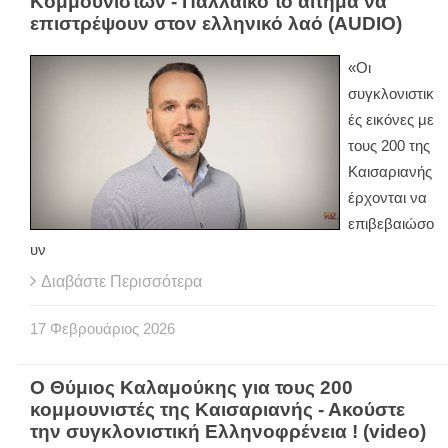
Κομμουνιστών - Παλλαϊκό το αίτημα να
επιστρέψουν στον ελληνικό λαό (AUDIO)
«Οι
συγκλονιστικ
ές εικόνες με
τους 200 της
Καισαριανής
έρχονται να
επιβεβαιώσο
υν
Διαβάστε Περισσότερα
17
Φεβρουάριος
2026
Ο Θύμιος Καλαμούκης για τους 200
κομμουνιστές της Καισαριανής - Ακούστε
την συγκλονιστική Ελληνοφρένεια ! (video)