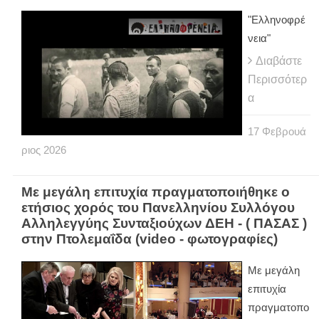
"Ελληνοφρέ
νεια"
Διαβάστε
Περισσότερ
α
17
Φεβρουά
ριος
2026
Με μεγάλη επιτυχία πραγματοποιήθηκε ο
ετήσιος χορός του Πανελληνίου Συλλόγου
Αλληλεγγύης Συνταξιούχων ΔΕΗ - ( ΠΑΣΑΣ )
στην Πτολεμαΐδα (video - φωτογραφίες)
Με μεγάλη
επιτυχία
πραγματοπο