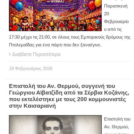
Παρασκευή
20
Φεβρουαρίο
υ από τις
17:30 μέχρι τις 21:00, σε όλους τους Εμπορικούς δρόμους της
Πτολεμαΐδας για ένα πάρτι που δεν ξαναέγινε.
Διαβάστε Περισσότερα
18
Φεβρουάριος
2026
Επιστολή του Αν. Θερμού, συγγενή του
Γεώργιου Αϊβατζίδη από τα Σέρβια Κοζάνης,
που εκτελέστηκε με τους 200 κομμουνιστές
στην Καισαριανή
Επιστολή του
Αν. Θερμού,