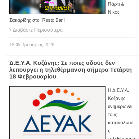
Πάρτι &
Νίκος
Σακαρίδης στο "Resto Bar"!
Διαβάστε Περισσότερα
18
Φεβρουάριος
2026
Δ.Ε.Υ.Α. Κοζάνης: Σε ποιες οδούς δεν
λειτουργει η τηλεθέρμανση σήμερα Τετάρτη
18 Φεβρουαρίου
Η Δ.Ε.Υ.Α.
Κοζάνης
ενημερώνει
τους
καταναλωτέ
ς
τηλεθέρμανσ