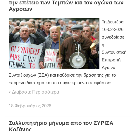
την επέτειο των Τεμπών και τον αγώνα των
Αγροτών
Τη Δευτέρα
16-02-2026
συνεδρίασε
η
Συντονιστική
Επιτροπή
Αγώνα
Συνταξιούχων (ΣΕΑ) και καθόρισε την δράση της για το
επόμενο διάστημα και πιο συγκεκριμένα αποφάσισε:
Διαβάστε Περισσότερα
18
Φεβρουάριος
2026
Συλλυπητήριο μήνυμα από τον ΣΥΡΙΖΑ
Κοζάνης