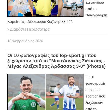
Στεφανίδου
από το
"Αναγέννηση
Καρδίτσας - Διόσκουροι Κοζάνης 78-54".
Διαβάστε Περισσότερα
18
Φεβρουάριος
2026
Οι 10 φωτογραφίες του top-sport.gr που
ξεχώρισαν από το "Μακεδονικός Σιάτιστας -
Μέγας Αλέξανδρος Άρδασσας 3-0" (Photos)
Οι 10
φωτογραφίε
ς του top-
sport.gr που
ξεχώρισαν
από το