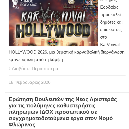
Εορδαίας
προσκαλεί
δημότες και
επισκέπτες
στο
KarVonval
HOLLYWOOD 2026, μια θεματική καρναβαλική διοργάνωση
εμπνευσμένη από τη λάμψη
Διαβάστε Περισσότερα
18
Φεβρουάριος
2026
Ερώτηση Βουλευτών της Νέας Αριστεράς
για τις πολύμηνες καθυστερήσεις
πληρωμών ΙΔΟΧ προσωπικού σε
συγχρηματοδοτούμενα έργα στον Νομό
Φλώρινας