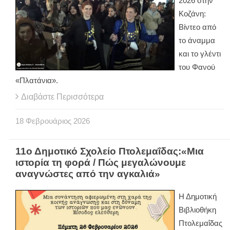
2026 στην
Κοζάνη:
Βίντεο από
το άναμμα
και το γλέντι
του Φανού
«Πλατάνια».
Διαβάστε Περισσότερα
18
Φεβρουάριος
2026
11ο Δημοτικό Σχολείο Πτολεμαΐδας:«Μια
ιστορία τη φορά / Πώς μεγαλώνουμε
αναγνώστες από την αγκαλιά»
Η Δημοτική
Βιβλιοθήκη
Πτολεμαΐδας