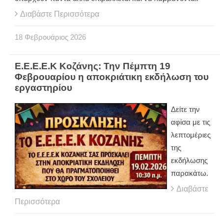
Διαβάστε Περισσότερα
18
Φεβρουάριος
2026
Ε.Ε.Ε.Ε.Κ Κοζάνης: Την Πέμπτη 19
Φεβρουαρίου η αποκριάτικη εκδήλωση του
εργαστηρίου
Δείτε την
αφίσα με τις
λεπτομέριες
της
εκδήλωσης
παρακάτω.
Διαβάστε
Περισσότερα