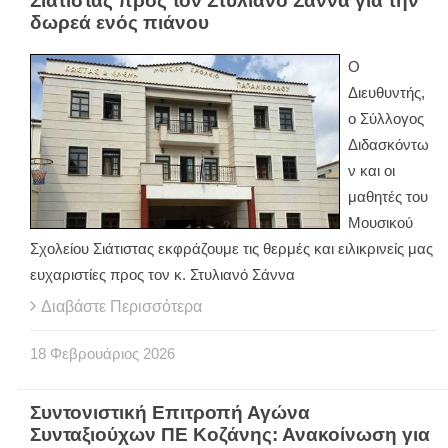
Σιάτιστας προς τον Στυλιανό Σάννα για την
δωρεά ενός πιάνου
Ο
Διευθυντής,
ο Σύλλογος
Διδασκόντω
ν και οι
μαθητές του
Μουσικού
Σχολείου Σιάτιστας εκφράζουμε τις θερμές και ειλικρινείς μας
ευχαριστίες προς τον κ. Στυλιανό Σάννα
Διαβάστε Περισσότερα
18
Φεβρουάριος
2026
Συντονιστική Επιτροπή Αγώνα
Συνταξιούχων ΠΕ Κοζάνης: Ανακοίνωση για