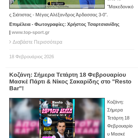
"Μακεδονικό
ς Σιάτιστας - Μέγας Αλέξανδρος Άρδασσας 3-0".
Επιμέλεια - Φωτογραφίες: Χρήστος Τσαρτσιανίδης
|
www.top-sport.gr
Διαβάστε Περισσότερα
18
Φεβρουάριος
2026
Κοζάνη: Σήμερα Τετάρτη 18 Φεβρουαρίου
Μασκέ Πάρτι & Νίκος Σακαρίδης στο "Resto
Bar"!
Κοζάνη:
Σήμερα
Τετάρτη 18
Φεβρουαρίο
υ Μασκέ