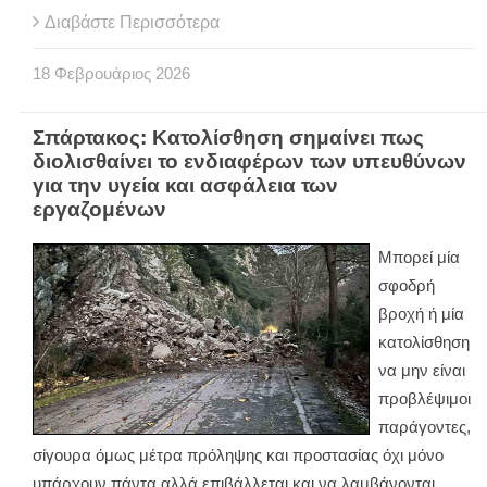
Διαβάστε Περισσότερα
18
Φεβρουάριος
2026
Σπάρτακος: Κατολίσθηση σημαίνει πως
διολισθαίνει το ενδιαφέρων των υπευθύνων
για την υγεία και ασφάλεια των
εργαζομένων
Μπορεί μία
σφοδρή
βροχή ή μία
κατολίσθηση
να μην είναι
προβλέψιμοι
παράγοντες,
σίγουρα όμως μέτρα πρόληψης και προστασίας όχι μόνο
υπάρχουν πάντα αλλά επιβάλλεται και να λαμβάνονται.