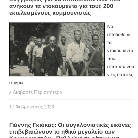
ανήκουν τα ντοκουμέντα για τους 200
εκτελεσμένους κομμουνιστές
Να
αποδοθούν
τα
ντοκουμέντα
που
αποτυπώνου
ν τις ύστατες
στιγμές
Διαβάστε Περισσότερα
17
Φεβρουάριος
2026
Γιάννης Γκιόκας: Οι συγκλονιστικές εικόνες
επιβεβαιώνουν το ηθικό μεγαλείο των