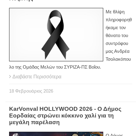
Με θλίψη
πληροφορηθ
ήκαμε τον
θάνατο του
συντρόφου
μας Ανδρέα
Τσολακόπου
λο της Ομάδας Μελών του ΣΥΡΙΖΑ-ΠΣ Βοΐου.
Διαβάστε Περισσότερα
18
Φεβρουάριος
2026
KarVonval HOLLYWOOD 2026 - Ο Δήμος
Εορδαίας στρώνει κόκκινο χαλί για τη
μεγάλη παρέλαση
Ο Δήμος