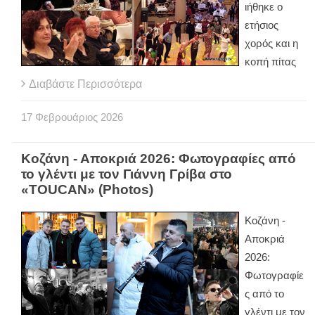
ιήθηκε ο
ετήσιος
χορός και η
κοπή πίτας
Διαβάστε Περισσότερα
17
Φεβρουάριος
2026
Κοζάνη - Αποκριά 2026: Φωτογραφίες από
το γλέντι με τον Γιάννη Γρίβα στο
«TOUCAN» (Photos)
Κοζάνη -
Αποκριά
2026:
Φωτογραφίε
ς από το
γλέντι με τον