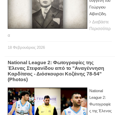
συγγενή του
Γεώργιου
Αϊβατζίδη.
Διαβάστε
Περισσότερ
α
18
Φεβρουάριος
2026
National League 2: Φωτογραφίες της
Έλενας Στεφανίδου από το "Αναγέννηση
Καρδίτσας - Διόσκουροι Κοζάνης 78-54"
(Photos)
National
League 2:
Φωτογραφίε
ς της Έλενας