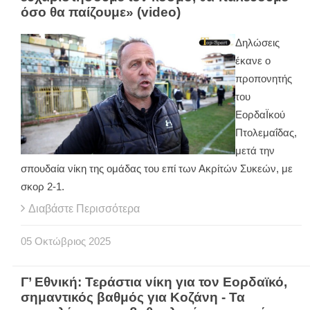
όσο θα παίζουμε» (video)
Δηλώσεις
έκανε ο
προπονητής
του
ΕορδαΪκού
Πτολεμαΐδας,
μετά την
σπουδαία νίκη της ομάδας του επί των Ακρίτών Συκεών, με
σκορ 2-1.
Διαβάστε Περισσότερα
05
Οκτώβριος
2025
Γ’ Εθνική: Τεράστια νίκη για τον Εορδαϊκό,
σημαντικός βαθμός για Κοζάνη - Τα