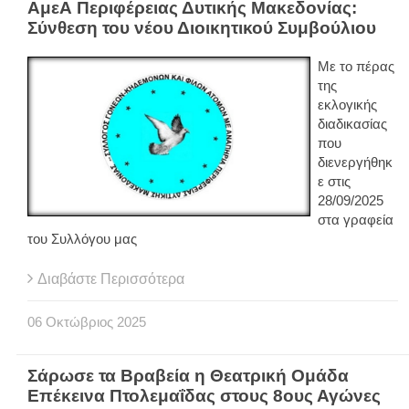
ΑμεΑ Περιφέρειας Δυτικής Μακεδονίας:
Σύνθεση του νέου Διοικητικού Συμβούλιου
Με το πέρας
της
εκλογικής
διαδικασίας
που
διενεργήθηκ
ε στις
28/09/2025
στα γραφεία
του Συλλόγου μας
Διαβάστε Περισσότερα
06
Οκτώβριος
2025
Σάρωσε τα Βραβεία η Θεατρική Ομάδα
Επέκεινα Πτολεμαΐδας στους 8ους Αγώνες