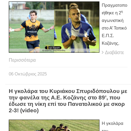
Πραγματοπο
η
ιήθηκε η 2
αγωνιστική
στο Α’ Τοπικό
Ε.Π.Σ.
Κοζάνης.
Διαβάστε
Περισσότερα
06
Οκτώβριος
2025
Η γκολάρα του Κυριάκου Σπυριδόπουλου με
την φανέλα της Α.Ε. Κοζάνης στο 89’, που
έδωσε τη νίκη επί του Πανατολικού με σκορ
2-3! (video)
Η γκολάρα
του