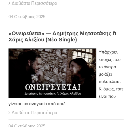
Διαβάστε Περισσότερα
04
Οκτώβριος
2025
«Ονειρεύεται» — Δημήτρης Μητσοτάκης ft
Χάρις Αλεξίου (Νέο Single)
Υπάρχουν
εποχές που
το όνειρο
μοιάζει
πολυτέλεια.
Κι όμως, τότε
είναι που
γίνεται πιο αναγκαίο από ποτέ.
Διαβάστε Περισσότερα
04
Οκτώβριος
2025