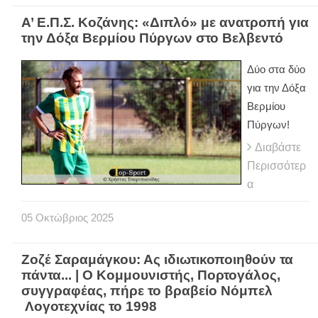
Α’ Ε.Π.Σ. Κοζάνης: «Διπλό» με ανατροπή για
την Δόξα Βερμίου Πύργων στο Βελβεντό
Δύο στα δύο
για την Δόξα
Βερμίου
Πύργων!
Διαβάστε
Περισσότερ
α
05
Οκτώβριος
2025
Ζοζέ Σαραμάγκου: Ας ιδιωτικοποιηθούν τα
πάντα... | Ο Κομμουνιστής, Πορτογάλος,
συγγραφέας, πήρε το βραβείο Νόμπελ
Λογοτεχνίας το 1998