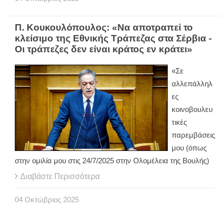
Π. Κουκουλόπουλος: «Να αποτραπεί το
κλείσιμο της Εθνικής Τράπεζας στα Σέρβια -
Οι τράπεζες δεν είναι κράτος εν κράτει»
«Σε
αλλεπάλληλ
ες
κοινοβουλευ
τικές
παρεμβάσεις
μου (όπως
στην ομιλία μου στις 24/7/2025 στην Ολομέλεια της Βουλής)
Διαβάστε Περισσότερα
04
Οκτώβριος
2025