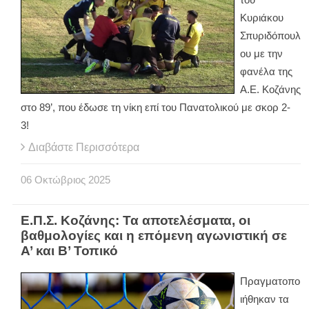
Κυριάκου
Σπυριδόπουλ
ου με την
φανέλα της
Α.Ε. Κοζάνης
στο 89’, που έδωσε τη νίκη επί του Πανατολικού με σκορ 2-
3!
Διαβάστε Περισσότερα
06
Οκτώβριος
2025
Ε.Π.Σ. Κοζάνης: Τα αποτελέσματα, οι
βαθμολογίες και η επόμενη αγωνιστική σε
Α’ και Β’ Τοπικό
Πραγματοπο
ιήθηκαν τα