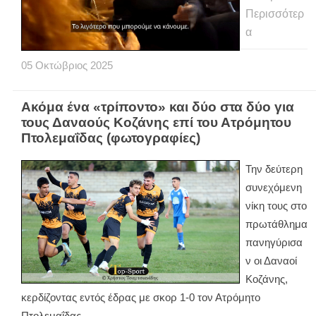
Περισσότερ
α
05
Οκτώβριος
2025
Ακόμα ένα «τρίποντο» και δύο στα δύο για
τους Δαναούς Κοζάνης επί του Ατρόμητου
Πτολεμαΐδας (φωτογραφίες)
Την δεύτερη
συνεχόμενη
νίκη τους στο
πρωτάθλημα
πανηγύρισα
ν οι Δαναοί
Κοζάνης,
κερδίζοντας εντός έδρας με σκορ 1-0 τον Ατρόμητο
Πτολεμαΐδας