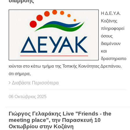
διαρροής
Η Δ.Ε.Υ.Α.
Κοζάνης
πληροφορεί
όσους
διαμένουν
και
δραστηριοπο
ιούνται στο κάτω τμήμα της Τοπικής Κοινότητας Δρεπάνου,
ότι σήμερα,
Διαβάστε Περισσότερα
06
Οκτώβριος
2025
Γιώργος Γελαράκης Live "Friends - the
meeting place", την Παρασκευή 10
Οκτωβρίου στην Κοζάνη