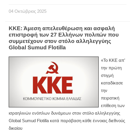
04
Οκτώβριος
2025
ΚΚΕ: Άμεση απελευθέρωση και ασφαλή
επιστροφή των 27 Ελλήνων πολιτών που
συμμετέχουν στον στόλο αλληλεγγύης
Global Sumud Flotilla
«Το ΚΚΕ απ’
την πρώτη
στιγμή
καταδίκασε
την
πειρατική
επίθεση των
ισραηλινών ενόπλων δυνάμεων στον στόλο αλληλεγγύης
Global Sumud Flotilla κατά παράβαση κάθε έννοιας διεθνούς
δικαίου