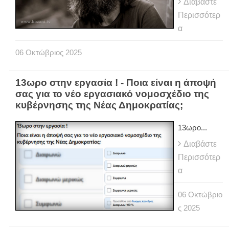
Διαβάστε
Περισσότερ
α
06
Οκτώβριος
2025
13ωρο στην εργασία ! - Ποια είναι η άποψή
σας για το νέο εργασιακό νομοσχέδιο της
κυβέρνησης της Νέας Δημοκρατίας;
13ωρο...
Διαβάστε
Περισσότερ
α
06
Οκτώβριο
ς
2025