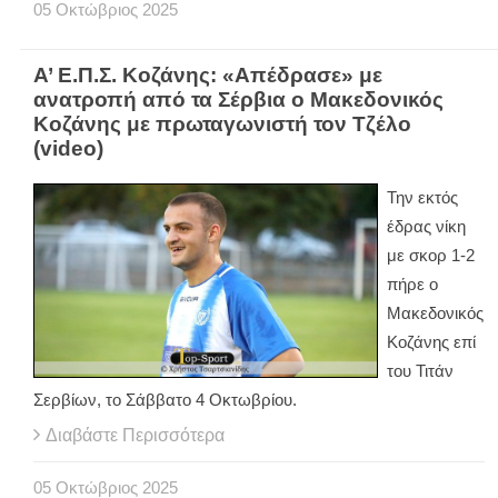
05
Οκτώβριος
2025
Α’ Ε.Π.Σ. Κοζάνης: «Απέδρασε» με
ανατροπή από τα Σέρβια ο Μακεδονικός
Κοζάνης με πρωταγωνιστή τον Τζέλο
(video)
Την εκτός
έδρας νίκη
με σκορ 1-2
πήρε ο
Μακεδονικός
Κοζάνης επί
του Τιτάν
Σερβίων, το Σάββατο 4 Οκτωβρίου.
Διαβάστε Περισσότερα
05
Οκτώβριος
2025