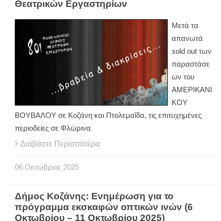
Θεατρικών Εργαστηρίων
Μετά τα
απανωτά
sold out των
παραστάσε
ων του
ΑΜΕΡΙΚΑΝΙ
ΚΟΥ
ΒΟΥΒΑΛΟΥ σε Κοζάνη και Πτολεμαΐδα, τις επιτυχημένες
περιοδείες σε Φλώρινα
Διαβάστε Περισσότερα
06
Οκτώβριος
2025
Δήμος Κοζάνης: Ενημέρωση για το
πρόγραμμα εκσκαφών οπτικών ινών (6
Οκτωβρίου – 11 Οκτωβρίου 2025)