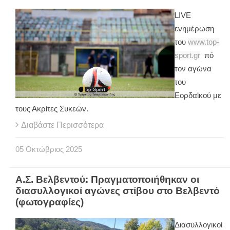
LIVE
ενημέρωση
του
www.top-
sport.gr
πό
τον αγώνα
του
Εορδαϊκού με
τους Ακρίτες Συκεών.
Διαβάστε Περισσότερα
05
Οκτώβριος
2025
Α.Σ. Βελβεντού: Πραγματοποιήθηκαν οι
διασυλλογικοί αγώνες στίβου στο Βελβεντό
(φωτογραφίες)
Διασυλλογικοί