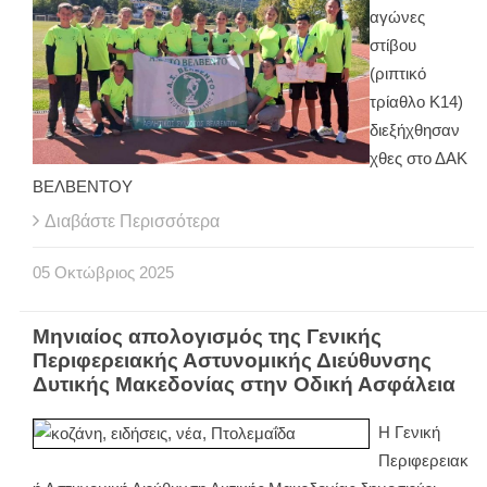
αγώνες
στίβου
(ριπτικό
τρίαθλο Κ14)
διεξήχθησαν
χθες στο ΔΑΚ
ΒΕΛΒΕΝΤΟΥ
Διαβάστε Περισσότερα
05
Οκτώβριος
2025
Μηνιαίος απολογισμός της Γενικής
Περιφερειακής Αστυνομικής Διεύθυνσης
Δυτικής Μακεδονίας στην Οδική Ασφάλεια
Η Γενική
Περιφερειακ