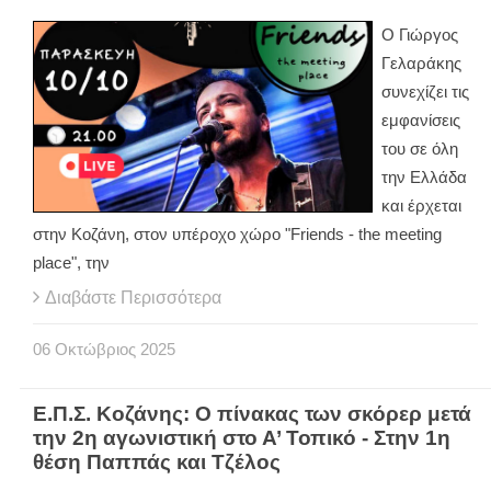
Ο Γιώργος
Γελαράκης
συνεχίζει τις
εμφανίσεις
του σε όλη
την Ελλάδα
και έρχεται
στην Κοζάνη, στον υπέροχο χώρο "Friends - the meeting
place", την
Διαβάστε Περισσότερα
06
Οκτώβριος
2025
Ε.Π.Σ. Κοζάνης: Ο πίνακας των σκόρερ μετά
την 2η αγωνιστική στο Α’ Τοπικό - Στην 1η
θέση Παππάς και Τζέλος