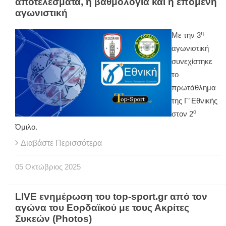
αποτελέσματα, η βαθμολογία και η επόμενη
αγωνιστική
η
Με την 3
αγωνιστική
συνεχίστηκε
το
πρωτάθλημα
της Γ’ Εθνικής
ο
στον 2
Όμιλο.
Διαβάστε Περισσότερα
05
Οκτώβριος
2025
LIVE ενημέρωση του top-sport.gr από τον
αγώνα του Εορδαϊκού με τους Ακρίτες
Συκεών (Photos)