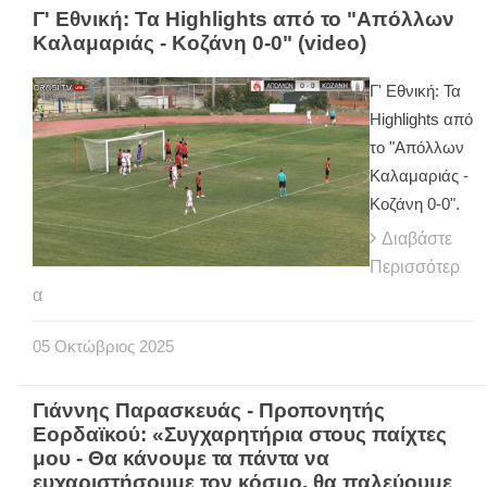
Γ' Εθνική: Τα Highlights από το "Απόλλων
Καλαμαριάς - Κοζάνη 0-0" (video)
Γ' Εθνική: Τα
Highlights από
το "Απόλλων
Καλαμαριάς -
Κοζάνη 0-0".
Διαβάστε
Περισσότερ
α
05
Οκτώβριος
2025
Γιάννης Παρασκευάς - Προπονητής
Εορδαϊκού: «Συγχαρητήρια στους παίχτες
μου - Θα κάνουμε τα πάντα να
ευχαριστήσουμε τον κόσμο, θα παλεύουμε