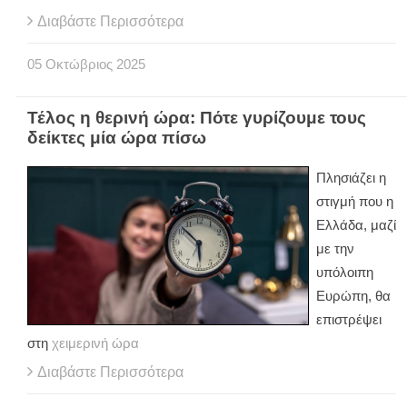
Διαβάστε Περισσότερα
05
Οκτώβριος
2025
Τέλος η θερινή ώρα: Πότε γυρίζουμε τους
δείκτες μία ώρα πίσω
Πλησιάζει η
στιγμή που η
Ελλάδα, μαζί
με την
υπόλοιπη
Ευρώπη, θα
επιστρέψει
στη
χειμερινή ώρα
Διαβάστε Περισσότερα