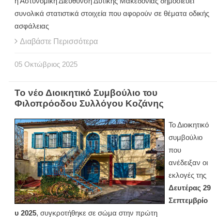
ή Αστυνομική Διεύθυνση Δυτικής Μακεδονίας δημοσιεύει
συνολικά στατιστικά στοιχεία που αφορούν σε θέματα οδικής
ασφάλειας
Διαβάστε Περισσότερα
05
Οκτώβριος
2025
Το νέο Διοικητικό Συμβούλιο του
Φιλοπρόοδου Συλλόγου Κοζάνης
Το Διοικητικό
συμβούλιο
που
ανέδειξαν οι
εκλογές της
Δευτέρας 29
Σεπτεμβρίο
υ 2025
, συγκροτήθηκε σε σώμα στην πρώτη