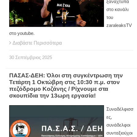
ξαναχτυπά
στο κανάλι
του
zaraleaksTV
στο youtube.
Διαβάστε Περισσότερα
30
Σεπτέμβριος
2025
ΠΑΣΑΣ-ΔΕΗ: Όλοι στη συγκέντρωση την
Τετάρτη 1 Οκτώβρη στις 10:30 π.μ. στον
πεζόδρομο Κοζάνης / Ρίχνουμε στα
σκουπίδια την 13ωρη εργασία!
Συναδέλφισσ
ες,
συνάδελφοι
συνταξιούχοι