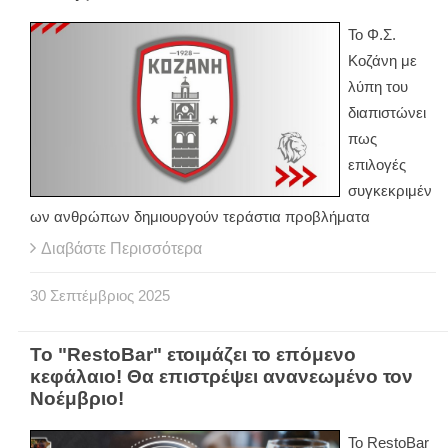
Το Φ.Σ.
Κοζάνη με
λύπη του
διαπιστώνει
πως
επιλογές
συγκεκριμέν
ων ανθρώπων δημιουργούν τεράστια προβλήματα
Διαβάστε Περισσότερα
30
Σεπτέμβριος
2025
Το "RestoBar" ετοιμάζει το επόμενο
κεφάλαιο! Θα επιστρέψει ανανεωμένο τον
Νοέμβριο!
Το RestoBar