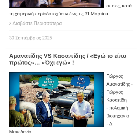
οποίες, κατά
τη χειμερινή περίοδο ισχύουν έως τις 31 Μαρτίου
Διαβάστε Περισσότερα
30
Σεπτέμβριος
2025
Αμανατίδης VS Κασαπίδης / «Εγώ το είπα
πρώτος»… «Όχι εγώ» !
Γιώργος
Αμανατίδης -
Γιώργος
Κασαπίδη
- πολεμική
βιομηχανία
- Δ.
Μακεδονία