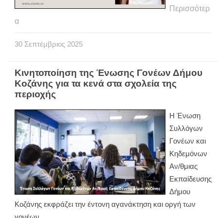
Περισσότερ
α
30
Σεπτέμβριος
2025
Κινητοποίηση της Ένωσης Γονέων Δήμου
Κοζάνης για τα κενά στα σχολεία της
περιοχής
Η Ένωση
Συλλόγων
Γονέων και
Κηδεμόνων
Αν/θμιας
Εκπαίδευσης
Δήμου
Κοζάνης εκφράζει την έντονη αγανάκτηση και οργή των
γονέων