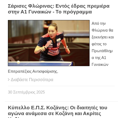
Σάρισες Φλώρινας: Εντός έδρας πρεμιέρα
στην Α1 Γυναικών - Το πρόγραμμα
Από την
Φλώρινα θα
ξεκινήσει και
φέτος το
Πρωτάθλημ
α της Α1
Γυναικών
Επιτραπέζιας Αντισφαίρισης.
Διαβάστε Περισσότερα
30
Σεπτέμβριος
2025
Κύπελλο Ε.Π.Σ. Κοζάνης: Οι διαιτητές του
αγώνα ανάμεσα σε Κοζάνη και Ακρίτες