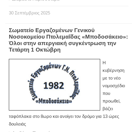
30
Σεπτέμβριος
2025
Σωματείο Εργαζομένων Γενικού
Νοσοκομείου Πτολεμαΐδας «Μποδοσάκειο»:
Όλοι στην απεργιακή συγκέντρωση την
Τετάρτη 1 Οκτώβρη
Η
κυβέρνηση
με το νέο
νομοσχέδιο
που
προωθεί,
βάζει
ταφόπλακα στο 8ωρο και ανοίγει τον δρόμο για 13 ώρες
δουλειάς