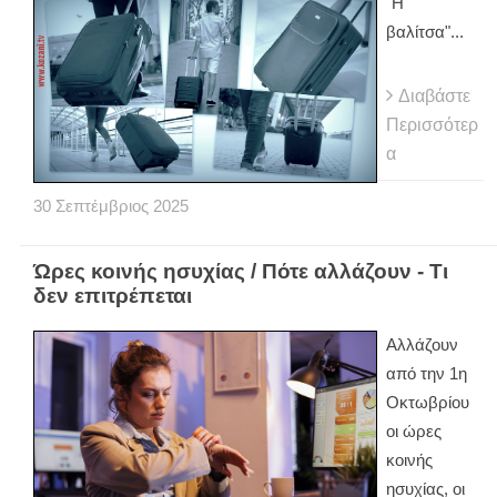
"Η
βαλίτσα"...
Διαβάστε
Περισσότερ
α
30
Σεπτέμβριος
2025
Ώρες κοινής ησυχίας / Πότε αλλάζουν - Τι
δεν επιτρέπεται
Αλλάζουν
από την 1η
Οκτωβρίου
οι ώρες
κοινής
ησυχίας, οι