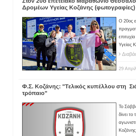
Στον 20ο επετειακό Μαραθώνιο Θεσσαλο
Δρομέων Υγείας Κοζάνης (φωτογραφίες)
Ο 20ος 
πραγματ
επιτυχία
Υγείας 
Διαβά
29
Απρίλ
Φ.Σ. Κοζάνης: "Τελικός κυπέλλου στη Σιάτ
τρόπαιο"
Το Σάββα
δίνει το
αγωνιστ
Κοζάνης,