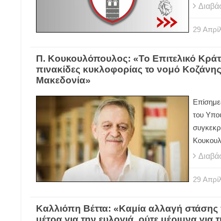
Διαβά
29
Απρίλ
Π. Κουκουλόπουλος: «Το Επιτελικό Κράτ
πινακίδες κυκλοφορίας το νομό Κοζάνης 
Μακεδονία»
Επίσημε
του Υπο
συγκεκρ
Κουκου
Διαβά
29
Απρίλ
Καλλιόπη Βέττα: «Καμία αλλαγή στάσης 
μέτρα για την ευλογιά, ούτε μέριμνα για 