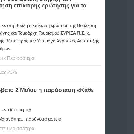
τηση επίκαιρης ερώτησης για τα
ηκε στη Βουλή η επίκαιρη ερώτηση της Βουλευτή
ζάνης και Τομεάρχη Τουρισμού ΣΥΡΙΖΑ Π.Σ. κ.
ης Βέττα προς τον Υπουργό Αγροτικής Ανάπτυξης
φίμων
στε Περισσότερα
ιος
2026
ββατο 2 Μαΐου η παράσταση «Κάθε
ρόνο ίδια μέρα»
ρία αγάπης... παράνομα αστεία
στε Περισσότερα