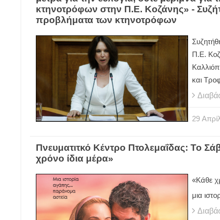
κτηνοτρόφων στην Π.Ε. Κοζάνης» - Συζή
προβλήματα των κτηνοτρόφων
Συζητήθ
Π.Ε. Κο
Καλλιόπ
και Τρο
Διαβά
29
Απρίλ
Πνευματιτκό Κέντρο Πτολεμαΐδας: Το Σά
χρόνο ίδια μέρα»
«Κάθε χ
μια ιστο
Διαβά