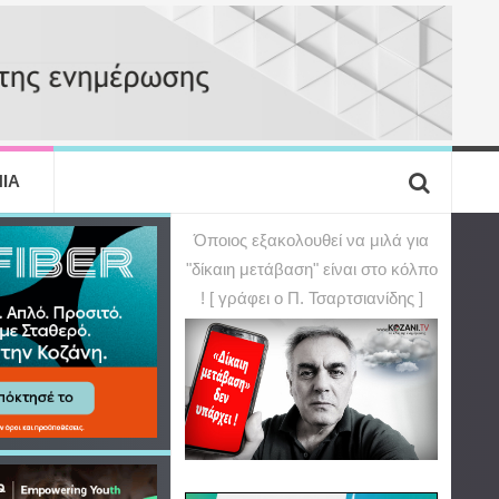
ΙΑ
Όποιος εξακολουθεί να μιλά για
"δίκαιη μετάβαση" είναι στο κόλπο
! [ γράφει ο Π. Τσαρτσιανίδης ]