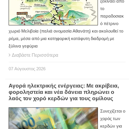
ξεκινάει από
το
παραδοσιακ
ό πέτρινο
χωριό Μελιβοία (παλιά ονομασία Αθανάτη) και ακολουθεί το
ρέμα, μέσα από μια κατηφορική κατάφυτη διαδρομή με
ξύλινα γεφύρια
Διαβάστε Περισσότερα
07
Αύγουστος
2026
Αγορά ηλεκτρικής ενέργειας: Με ακρίβεια,
φοροληστεία και νέα δάνεια πληρώνει ο
λαός τον χορό κερδών για τους ομίλους
Συνεχίζεται ο
χορός των
κερδών για