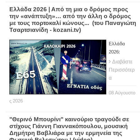
Ελλάδα 2026 | Από τη μια ο δρόμος προς
την «ανάπτυξη»… από την άλλη ο δρόμος
με τους πορτοκαλί κώνους... (του Παναγιώτη
Τσαρτσιανίδη - kozani.tv)
Ελλάδα
2026:
Διαβάστε
Περισσότερ
α
08
Αύγουστο
ς
2026
"Θερινό Μπουρίνι" καινούριο τραγούδι σε
στίχους Γιάννη Γιαννακόπουλου, μουσική
Δημήτρη Βαβλιάρα με την ερμηνεία της
Φωτεινή Βελεσιώτου ! (video)