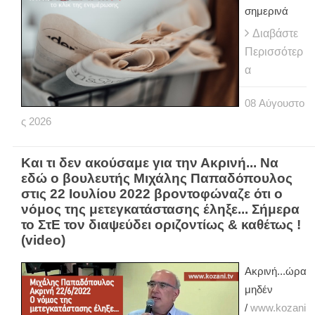
σημερινά
Διαβάστε
Περισσότερ
α
08
Αύγουστο
ς
2026
Και τι δεν ακούσαμε για την Ακρινή... Να
εδώ ο βουλευτής Μιχάλης Παπαδόπουλος
στις 22 Ιουλίου 2022 βροντοφώναζε ότι ο
νόμος της μετεγκατάστασης έληξε... Σήμερα
το ΣτΕ τον διαψεύδει οριζοντίως & καθέτως !
(video)
Ακρινή...ώρα
μηδέν
/
www.kozani