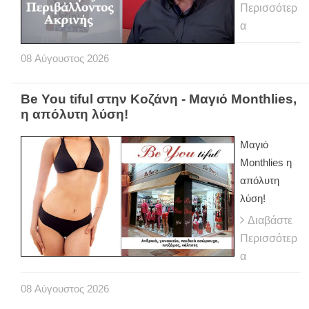
Περισσότερ
α
08
Αύγουστος
2026
Be You tiful στην Κοζάνη - Μαγιό Monthlies,
η απόλυτη λύση!
Μαγιό
Monthlies η
απόλυτη
λύση!
Διαβάστε
Περισσότερ
α
08
Αύγουστος
2026