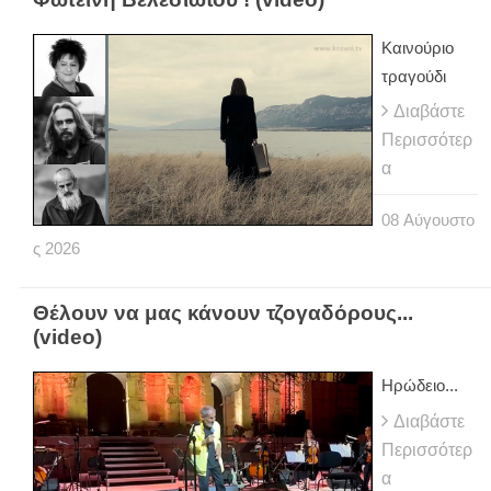
Καινούριο
τραγούδι
Διαβάστε
Περισσότερ
α
08
Αύγουστο
ς
2026
Θέλουν να μας κάνουν τζογαδόρους...
(video)
Ηρώδειο...
Διαβάστε
Περισσότερ
α