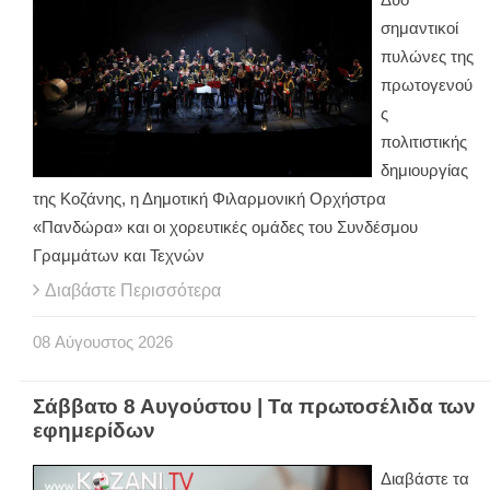
σημαντικοί
πυλώνες της
πρωτογενού
ς
πολιτιστικής
δημιουργίας
της Κοζάνης, η Δημοτική Φιλαρμονική Ορχήστρα
«Πανδώρα» και οι χορευτικές ομάδες του Συνδέσμου
Γραμμάτων και Τεχνών
Διαβάστε Περισσότερα
08
Αύγουστος
2026
Σάββατο 8 Αυγούστου | Τα πρωτοσέλιδα των
εφημερίδων
Διαβάστε τα