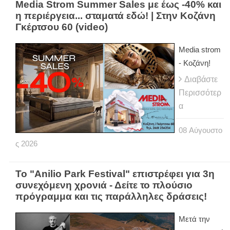
Media Strom Summer Sales με έως -40% και
η περιέργεια... σταματά εδώ! | Στην Κοζάνη
Γκέρτσου 60 (video)
Media strom
- Κοζάνη!
Διαβάστε
Περισσότερ
α
08
Αύγουστο
ς
2026
Το "Anilio Park Festival" επιστρέφει για 3η
συνεχόμενη χρονιά - Δείτε το πλούσιο
πρόγραμμα και τις παράλληλες δράσεις!
Μετά την