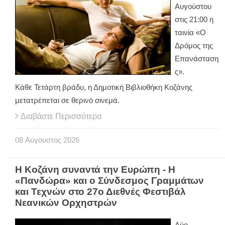
Αυγούστου
στις 21:00 η
ταινία «Ο
Δρόμος της
Επανάσταση
ς».
Κάθε Τετάρτη βράδυ, η Δημοτική Βιβλιοθήκη Κοζάνης
μετατρέπεται σε θερινό σινεμά.
Διαβάστε Περισσότερα
08
Αύγουστος
2026
Η Κοζάνη συναντά την Ευρώπη - Η
«Πανδώρα» και ο Σύνδεσμος Γραμμάτων
και Τεχνών στο 27ο Διεθνές Φεστιβάλ
Νεανικών Ορχηστρών
Δύο