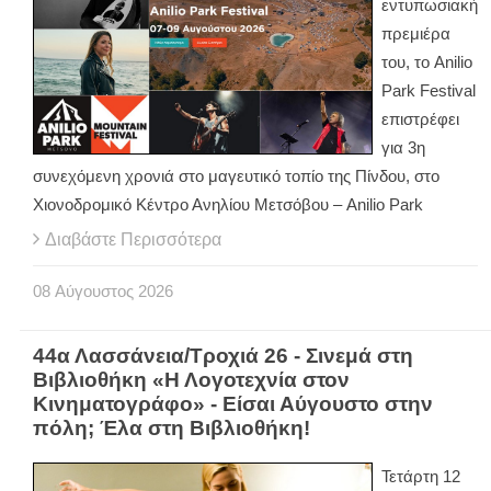
εντυπωσιακή
πρεμιέρα
του, το Anilio
Park Festival
επιστρέφει
για 3η
συνεχόμενη χρονιά στο μαγευτικό τοπίο της Πίνδου, στο
Χιονοδρομικό Κέντρο Ανηλίου Μετσόβου – Anilio Park
Διαβάστε Περισσότερα
08
Αύγουστος
2026
44α Λασσάνεια/Τροχιά 26 - Σινεμά στη
Βιβλιοθήκη «Η Λογοτεχνία στον
Κινηματογράφο» - Είσαι Αύγουστο στην
πόλη; Έλα στη Βιβλιοθήκη!
Τετάρτη 12