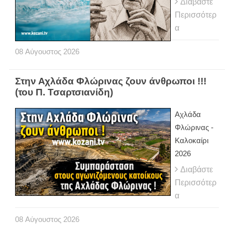
Διαβάστε
Περισσότερ
α
08
Αύγουστος
2026
Στην Αχλάδα Φλώρινας ζουν άνθρωποι !!!
(του Π. Τσαρτσιανίδη)
Αχλάδα
Φλώρινας -
Καλοκαίρι
2026
Διαβάστε
Περισσότερ
α
08
Αύγουστος
2026