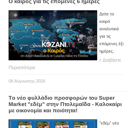
Ο καιρός για τις επόμενες 6 ημέρες
Δείτε το
καιρό
αναλυτικά
για τις
επόμενες έξι
ημέρες.
Διαβάστε
Περισσότερα
08
Αύγουστος
2026
Tο νέο φυλλάδιο προσφορών του Super
Market "εδέμ" στην Πτολεμαΐδα - Καλοκαίρι
με οικονομία και ποιότητα!
"εδέμ" νέο