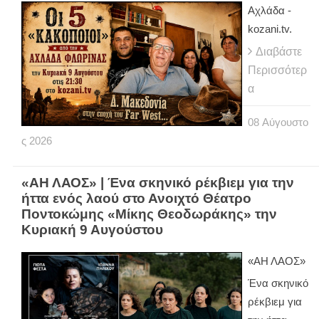
Αχλάδα -
kozani.tv.
Διαβάστε
Περισσότερ
α
08
Αύγουστο
ς
2026
«ΑΗ ΛΑΟΣ» | Ένα σκηνικό ρέκβιεμ για την
ήττα ενός λαού στο Ανοιχτό Θέατρο
Ποντοκώμης «Μίκης Θεοδωράκης» την
Κυριακή 9 Αυγούστου
«ΑΗ ΛΑΟΣ»
Ένα σκηνικό
ρέκβιεμ για