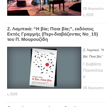
08
Αύγουστο
ς
2026
Ζ. Λαμπικά: “Η βία; Ποια βία;”, εκδόσεις
Εκτός Γραμμής (Περι-διαβάζοντας Νο_15)
του Π. Μουρουζίδη
Ζ. Λαμπικά: “Η
βία; Ποια βία;”
Διαβάστε
Περισσότερ
α
08
Αύγουστο
ς
2026