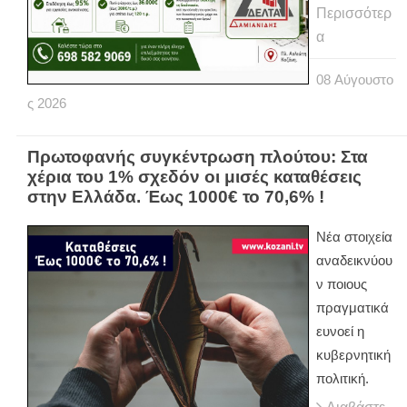
Περισσότερ
α
08
Αύγουστο
ς
2026
Πρωτοφανής συγκέντρωση πλούτου: Στα
χέρια του 1% σχεδόν οι μισές καταθέσεις
στην Ελλάδα. Έως 1000€ το 70,6% !
Νέα στοιχεία
αναδεικνύου
ν ποιους
πραγματικά
ευνοεί η
κυβερνητική
πολιτική.