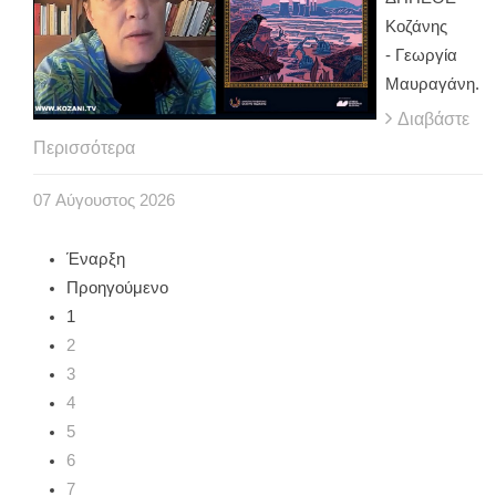
Κοζάνης
- Γεωργία
Μαυραγάνη.
Διαβάστε
Περισσότερα
07
Αύγουστος
2026
Έναρξη
Προηγούμενο
1
2
3
4
5
6
7