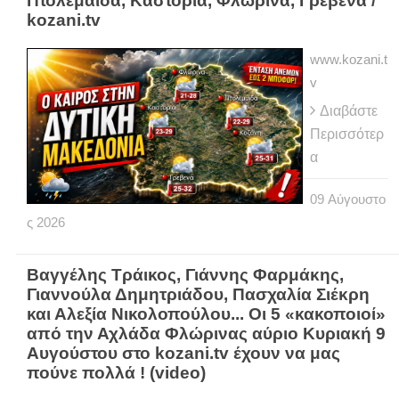
Πτολεμαΐδα, Καστοριά, Φλώρινα, Γρεβενά /
kozani.tv
www.kozani.t
v
Διαβάστε
Περισσότερ
α
09
Αύγουστο
ς
2026
Βαγγέλης Τράικος, Γιάννης Φαρμάκης,
Γιαννούλα Δημητριάδου, Πασχαλία Σιέκρη
και Αλεξία Νικολοπούλου... Οι 5 «κακοποιοί»
από την Αχλάδα Φλώρινας αύριο Κυριακή 9
Αυγούστου στο kozani.tv έχουν να μας
πούνε πολλά ! (video)