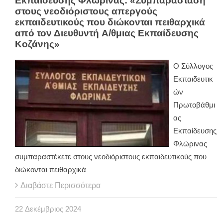
Εκπαίδευσης Φλώρινας: «Συμπαράσταση
στους νεοδιόριστους απεργούς
εκπαιδευτικούς που διώκονται πειθαρχικά
από τον Διευθυντή A/θμιας Εκπαίδευσης
Κοζάνης»
Ο Σύλλογος
Εκπαιδευτικ
ών
Πρωτοβάθμι
ας
Εκπαίδευσης
Φλώρινας
συμπαραστέκετε στους νεοδιόριστους εκπαιδευτικούς που
διώκονται πειθαρχικά
Διαβάστε Περισσότερα
22
Δεκέμβριος
2024