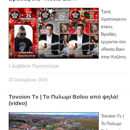
Τρεις
Χριστουγεννι
άτικες
Βραδιές
έρχονται στο
«Resto Bar»
στην Κοζάνη.
Διαβάστε Περισσότερα
22
Δεκέμβριος
2024
Tovoion Tv | Το Πυλωρί Βοΐου από ψηλά!
(video)
Tovoion Tv |
Το Πυλωρί