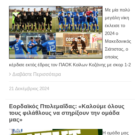
Με μία πολύ
μεγάλη νίκη
έκλεισε το
2024 ο
Μακεδονικός
Σιάτιστας, ο
οποίος
κέρδισε εκτός έδρας τον ΠΑΟΚ Κοίλων Κοζάνης με σκορ 1-2
Διαβάστε Περισσότερα
21
Δεκέμβριος
2024
Εορδαϊκός Πτολεμαΐδας: «Καλούμε όλους
τους φιλάθλους να στηρίξουν την ομάδα
μας»
Η ομάδα μας