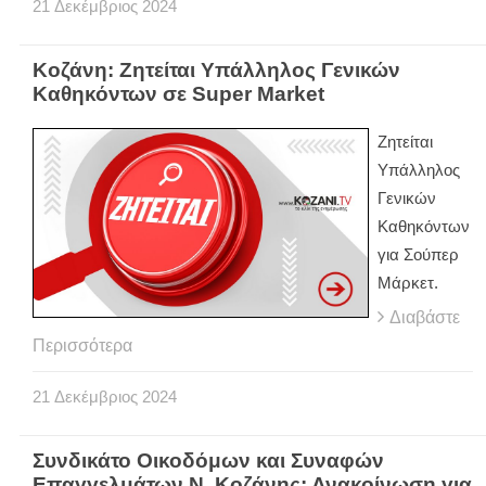
21
Δεκέμβριος
2024
Κοζάνη: Ζητείται Υπάλληλος Γενικών
Καθηκόντων σε Super Market
Ζητείται
Υπάλληλος
Γενικών
Καθηκόντων
για Σούπερ
Μάρκετ.
Διαβάστε
Περισσότερα
21
Δεκέμβριος
2024
Συνδικάτο Οικοδόμων και Συναφών
Επαγγελμάτων Ν. Κοζάνης: Ανακοίνωση για