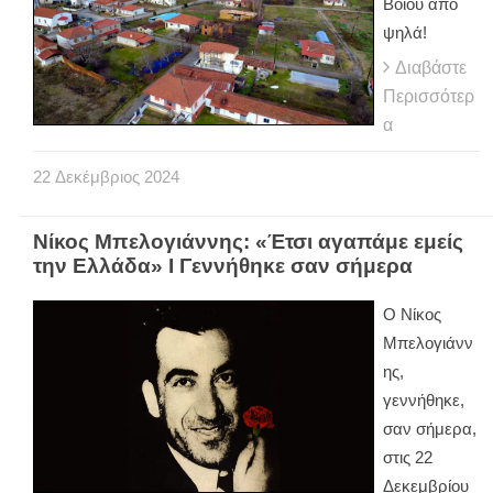
Βοΐου από
ψηλά!
Διαβάστε
Περισσότερ
α
22
Δεκέμβριος
2024
Νίκος Μπελογιάννης: «Έτσι αγαπάμε εμείς
την Ελλάδα» I Γεννήθηκε σαν σήμερα
Ο Νίκος
Μπελογιάνν
ης,
γεννήθηκε,
σαν σήμερα,
στις 22
Δεκεμβρίου