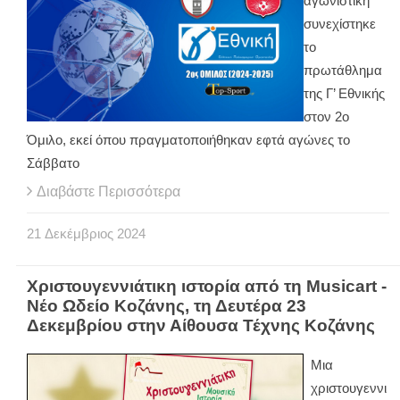
αγωνιστική
συνεχίστηκε
το
πρωτάθλημα
της Γ’ Εθνικής
στον 2ο
Όμιλο, εκεί όπου πραγματοποιήθηκαν εφτά αγώνες το
Σάββατο
Διαβάστε Περισσότερα
21
Δεκέμβριος
2024
Χριστουγεννιάτικη ιστορία από τη Musicart -
Νέο Ωδείο Κοζάνης, τη Δευτέρα 23
Δεκεμβρίου στην Αίθουσα Τέχνης Κοζάνης
Μια
χριστουγεννι