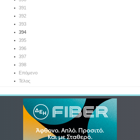
391
392
393
394
395
396
397
398
Επόμενο
Τέλος