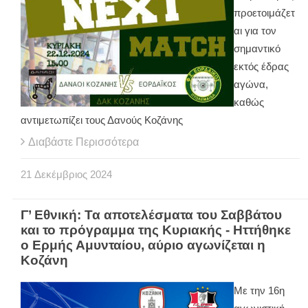
προετοιμάζετ
αι για τον
σημαντικό
εκτός έδρας
αγώνα,
καθώς
αντιμετωπίζει τους Δανούς Κοζάνης
Διαβάστε Περισσότερα
21
Δεκέμβριος
2024
Γ’ Εθνική: Τα αποτελέσματα του Σαββάτου
και το πρόγραμμα της Κυριακής - Ηττήθηκε
ο Ερμής Αμυνταίου, αύριο αγωνίζεται η
Κοζάνη
Με την 16η