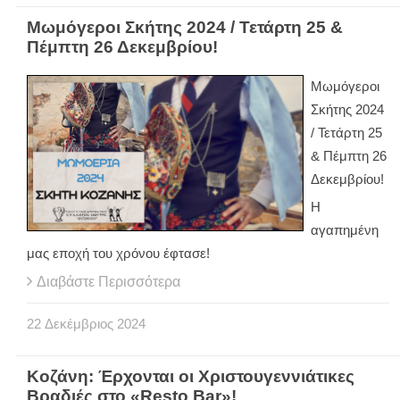
Μωμόγεροι Σκήτης 2024 / Τετάρτη 25 &
Πέμπτη 26 Δεκεμβρίου!
Μωμόγεροι
Σκήτης 2024
/ Τετάρτη 25
& Πέμπτη 26
Δεκεμβρίου!
Η
αγαπημένη
μας εποχή του χρόνου έφτασε!
Διαβάστε Περισσότερα
22
Δεκέμβριος
2024
Κοζάνη: Έρχονται οι Χριστουγεννιάτικες
Βραδιές στο «Resto Bar»!