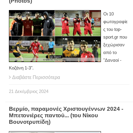
(Photos)
Οι 10
φωτογραφίε
ς του top-
sport.gr που
ξεχώρισαν
από το
"Δαναοί -
Κοζάνη 1-3".
Διαβάστε Περισσότερα
21
Δεκέμβριος
2024
Βερμίο, παραμονές Χριστουγέννων 2024 -
Μπετονιέρες παντού... (του Νίκου
Βουνοτρυπίδη)