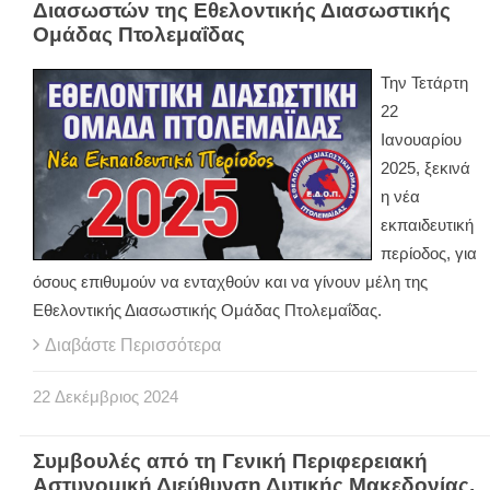
Διασωστών της Εθελοντικής Διασωστικής
Ομάδας Πτολεμαΐδας
Την Τετάρτη
22
Ιανουαρίου
2025, ξεκινά
η νέα
εκπαιδευτική
περίοδος, για
όσους επιθυμούν να ενταχθούν και να γίνουν μέλη της
Εθελοντικής Διασωστικής Ομάδας Πτολεμαΐδας.
Διαβάστε Περισσότερα
22
Δεκέμβριος
2024
Συμβουλές από τη Γενική Περιφερειακή
Αστυνομική Διεύθυνση Δυτικής Μακεδονίας,