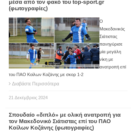
μέσα από τον φακό του top-sport.gr
(φωτογραφίες)
Ο
Μακεδονικός
Σιάτιστας
πανηγύρισε
μία μεγάλη
νίκη με
ανατροπή επί
του ΠΑΟ Κοίλων Κοζάνης με σκορ 1-2
Διαβάστε Περισσότερα
21
Δεκέμβριος
2024
Σπουδαίο «διπλό» με ολική ανατροπή για
τον Μακεδονικό Σιάτιστας επί του ΠΑΟ
Κοίλων Κοζάνης (φωτογραφίες)