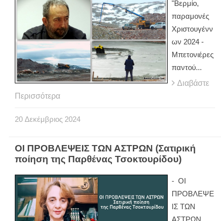
"Βερμίο,
παραμονές
Χριστουγένν
ων 2024 -
Μπετονιέρες
παντού...
Διαβάστε
Περισσότερα
20
Δεκέμβριος
2024
ΟΙ ΠΡΟΒΛΕΨΕΙΣ ΤΩΝ ΑΣΤΡΩΝ (Σατιρική
ποίηση της Παρθένας Τσοκτουρίδου)
- ΟΙ
ΠΡΟΒΛΕΨΕ
ΙΣ ΤΩΝ
ΑΣΤΡΩΝ.