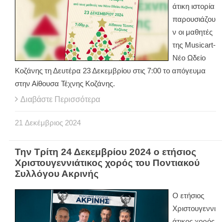
άτικη ιστορία
παρουσιάζου
ν οι μαθητές
της Μusicart-
Νέο Ωδείο
Κοζάνης τη Δευτέρα 23 Δεκεμβρίου στις 7:00 το απόγευμα
στην Αίθουσα Τέχνης Κοζάνης.
Διαβάστε Περισσότερα
21
Δεκέμβριος
2024
Την Τρίτη 24 Δεκεμβρίου 2024 ο ετήσιος
Χριστουγεννιάτικος χορός του Ποντιακού
Συλλόγου Ακρινής
Ο ετήσιος
Χριστουγεννι
άτικος χορός