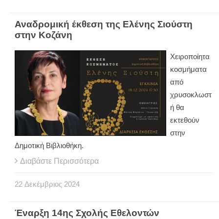
Αναδρομική έκθεση της Ελένης Σιούστη
στην Κοζάνη
Χειροποίητα
κοσμήματα
από
χρυσοκλωστ
ή θα
εκτεθούν
στην
Δημοτική Βιβλιοθήκη.
Διαβάστε Περισσότερα
22
Δεκέμβριος
2024
Έναρξη 14ης Σχολής Εθελοντών