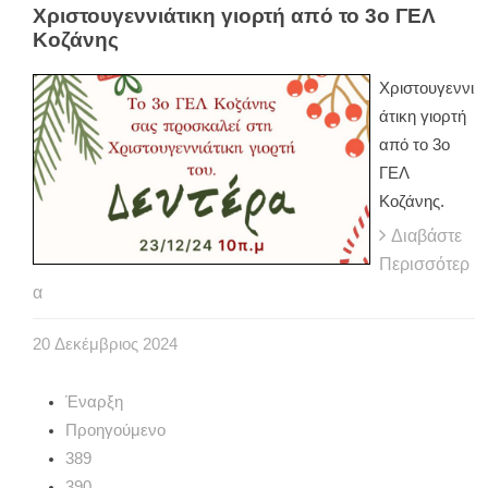
Χριστουγεννιάτικη γιορτή από το 3ο ΓΕΛ
Κοζάνης
Χριστουγεννι
άτικη γιορτή
από το 3ο
ΓΕΛ
Κοζάνης.
Διαβάστε
Περισσότερ
α
20
Δεκέμβριος
2024
Έναρξη
Προηγούμενο
389
390