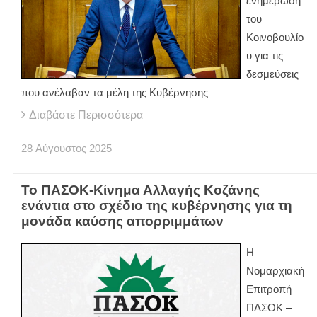
ενημέρωση
του
Κοινοβουλίο
υ για τις
δεσμεύσεις
που ανέλαβαν τα μέλη της Κυβέρνησης
Διαβάστε Περισσότερα
28
Αύγουστος
2025
Το ΠΑΣΟΚ-Κίνημα Αλλαγής Κοζάνης
ενάντια στο σχέδιο της κυβέρνησης για τη
μονάδα καύσης απορριμμάτων
Η
Νομαρχιακή
Επιτροπή
ΠΑΣΟΚ –