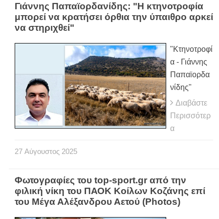
Γιάννης Παπαϊορδανίδης: "Η κτηνοτροφία
μπορεί να κρατήσει όρθια την ύπαιθρο αρκεί
να στηριχθεί"
"Κτηνοτροφί
α - Γιάννης
Παπαϊορδα
νίδης"
Διαβάστε
Περισσότερ
α
27
Αύγουστος
2025
Φωτογραφίες του top-sport.gr από την
φιλική νίκη του ΠΑΟΚ Κοίλων Κοζάνης επί
του Μέγα Αλέξανδρου Αετού (Photos)