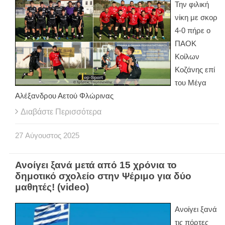
Την φιλική
νίκη με σκορ
4-0 πήρε ο
ΠΑΟΚ
Κοίλων
Κοζάνης επί
του Μέγα
Αλέξανδρου Αετού Φλώρινας
Διαβάστε Περισσότερα
27
Αύγουστος
2025
Ανοίγει ξανά μετά από 15 χρόνια το
δημοτικό σχολείο στην Ψέριμο για δύο
μαθητές! (video)
Ανοίγει ξανά
τις πόρτες