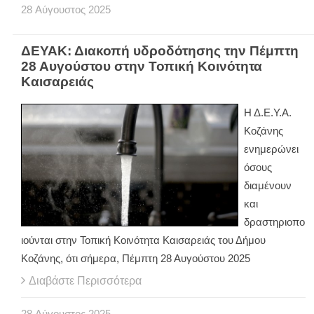
28
Αύγουστος
2025
ΔΕΥΑΚ: Διακοπή υδροδότησης την Πέμπτη
28 Αυγούστου στην Τοπική Κοινότητα
Καισαρειάς
Η Δ.Ε.Υ.Α.
Κοζάνης
ενημερώνει
όσους
διαμένουν
και
δραστηριοπο
ιούνται στην Τοπική Κοινότητα Καισαρειάς του Δήμου
Κοζάνης, ότι σήμερα, Πέμπτη 28 Αυγούστου 2025
Διαβάστε Περισσότερα
28
Αύγουστος
2025