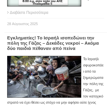
Διαβάστε Περισσότερα
28
Αύγουστος
2025
Εγκληματίες! Το Ισραήλ ισοπεδώνει την
πόλη της Γάζας – Δεκάδες νεκροί – Ακόμα
δύο παιδιά πέθαναν από πείνα
Το Ισραήλ
σφυροκοπάε
ι από τα
ξημερώματα
την πόλη της
Γάζας, με
τον κατοχικό
στρατό να έχει θέσει ως στόχο να μην αφήσει ούτε ίχνος