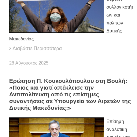
συλλογικοτήτ
ων και
πολιτών
Δυτικής
Μακεδονίας
Διαβάστε Περισσότερα
28
Αύγουστος
2025
Ερώτηση Π. Κουκουλόπουλου στη Βουλή:
«Ποιος και γιατί απέκλεισε την
Αντιπολίτευση από τις επίσημες
συναντήσεις σε Υπουργεία των Αιρετών της
Δυτικής Μακεδονίας;»
Επίσημη
αναλυτική