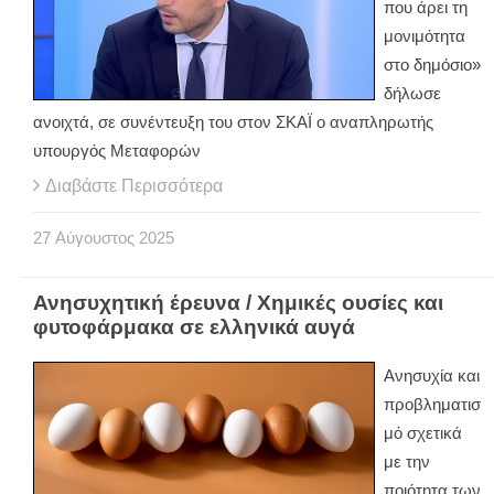
που άρει τη
μονιμότητα
στο δημόσιο»
δήλωσε
ανοιχτά, σε συνέντευξη του στον ΣΚΑΪ ο αναπληρωτής
υπουργός Μεταφορών
Διαβάστε Περισσότερα
27
Αύγουστος
2025
Ανησυχητική έρευνα / Χημικές ουσίες και
φυτοφάρμακα σε ελληνικά αυγά
Ανησυχία και
προβληματισ
μό σχετικά
με την
ποιότητα των