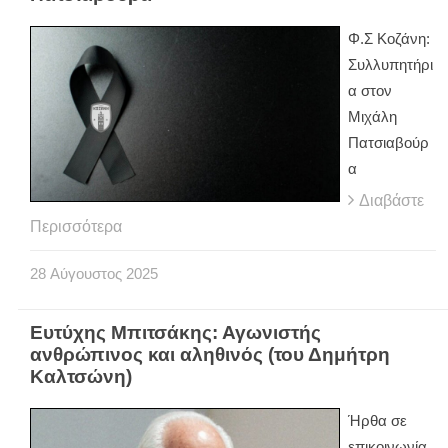
Φ.Σ Κοζάνη:
Συλλυπητήρι
α στον
Μιχάλη
Πατσιαβούρ
α
Διαβάστε
Περισσότερα
28
Αύγουστος
2025
Ευτύχης Μπιτσάκης: Αγωνιστής
ανθρώπινος και αληθινός (του Δημήτρη
Καλτσώνη)
Ήρθα σε
επικοινωνία