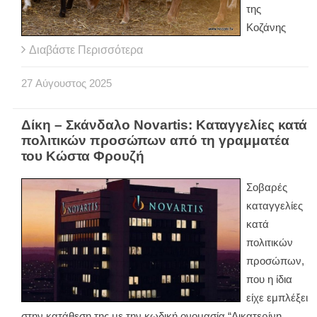
της
Κοζάνης
Διαβάστε Περισσότερα
27
Αύγουστος
2025
Δίκη – Σκάνδαλο Novartis: Καταγγελίες κατά
πολιτικών προσώπων από τη γραμματέα
του Κώστα Φρουζή
Σοβαρές
καταγγελίες
κατά
πολιτικών
προσώπων,
που η ίδια
είχε εμπλέξει
στην κατάθεση της με την κωδική ονομασία “Αικατερίνη