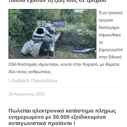
παιδιά έχασαν τη ζωή τους σε τροχαίο
Ένα τραγικό
τροχαίο
δυστύχημα
σημειώθηκε
τα
ξημερώματα
στην Εθνική
Οδό Καστοριάς-Αμυνταίου, κοντά στην Κορησό, με θύματα
δύο νέους ανθρώπους.
Διαβάστε Περισσότερα
28
Αύγουστος
2025
Πωλείται ηλεκτρονικό κατάστημα πλήρως
ενημερωμένο με 30.000 εξειδικευμένα
ανταγωνιστικά προϊόντα !