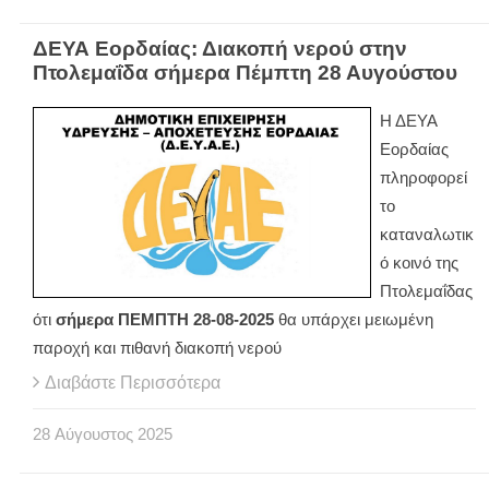
ΔΕΥΑ Εορδαίας: Διακοπή νερού στην
Πτολεμαΐδα σήμερα Πέμπτη 28 Αυγούστου
Η ΔΕΥΑ
Εορδαίας
πληροφορεί
το
καταναλωτικ
ό κοινό της
Πτολεμαΐδας
ότι
σήμερα ΠΕΜΠΤΗ 28-08-2025
θα υπάρχει μειωμένη
παροχή και πιθανή διακοπή νερού
Διαβάστε Περισσότερα
28
Αύγουστος
2025