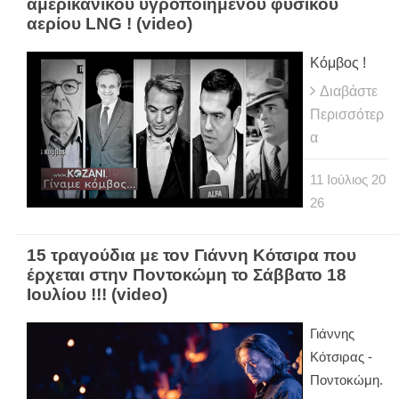
αμερικανικού υγροποιημένου φυσικού
αερίου LNG ! (video)
Κόμβος !
Διαβάστε
Περισσότερ
α
11
Ιούλιος
20
26
15 τραγούδια με τον Γιάννη Κότσιρα που
έρχεται στην Ποντοκώμη το Σάββατο 18
Ιουλίου !!! (video)
Γιάννης
Κότσιρας -
Ποντοκώμη.