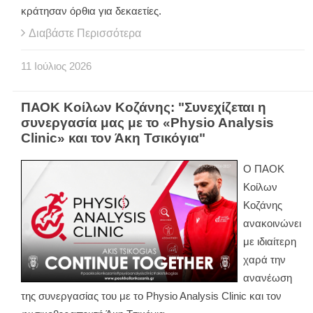
κράτησαν όρθια για δεκαετίες.
Διαβάστε Περισσότερα
11
Ιούλιος
2026
ΠΑΟΚ Κοίλων Κοζάνης: "Συνεχίζεται η
συνεργασία μας με το «Physio Analysis
Clinic» και τον Άκη Τσικόγια"
Ο ΠΑΟΚ
Κοίλων
Κοζάνης
ανακοινώνει
με ιδιαίτερη
χαρά την
ανανέωση
της συνεργασίας του με το Physio Analysis Clinic και τον