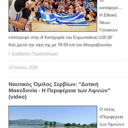
το
κατάφερε…
Η Εθνική
Νέων
Γυναικών
επέστρεψε στην Α’ Κατηγορία του Ευρωπαϊκού U20 (B’
Κατ.)μετά την νίκη της με 78-59 επί του Μαυροβουνίου
Διαβάστε Περισσότερα
12
Ιούλιος
2026
Ναυτικός Όμιλος Σερβίων: "Δυτική
Μακεδονία - Η Περιφέρεια των Λιμνών"
(video)
Ο τίτλος
«Περιφέρεια
των Λιμνών»