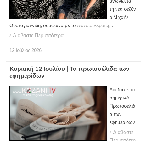
αγωνίζεται
τη νέα σεζόν
ο Μιχαήλ
Ουσταγιαννίδη, σύμφωνα με το
www
.
top
-
sport
.
gr
.
Διαβάστε Περισσότερα
12
Ιούλιος
2026
Κυριακή 12 Ιουλίου | Τα πρωτοσέλιδα των
εφημερίδων
Διαβάστε τα
σημερινά
Πρωτοσέλιδ
α των
εφημερίδων
Διαβάστε
Περισσότερ