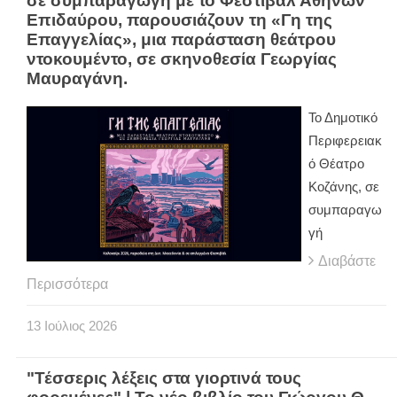
σε συμπαραγωγή με το Φεστιβάλ Αθηνών
Επιδαύρου, παρουσιάζουν τη «Γη της
Επαγγελίας», μια παράσταση θεάτρου
ντοκουμέντο, σε σκηνοθεσία Γεωργίας
Μαυραγάνη.
Το Δημοτικό
Περιφερειακ
ό Θέατρο
Κοζάνης, σε
συμπαραγω
γή
Διαβάστε
Περισσότερα
13
Ιούλιος
2026
"Τέσσερις λέξεις στα γιορτινά τους