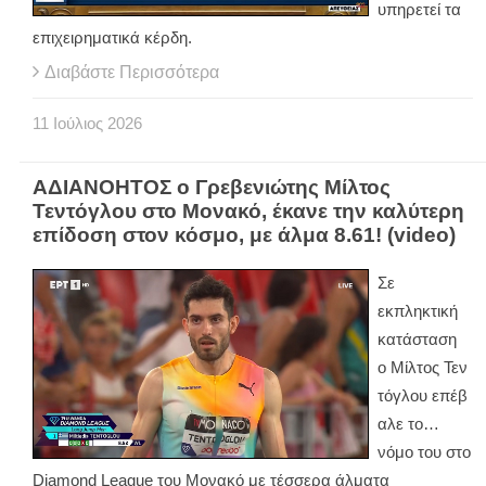
υπηρετεί τα
επιχειρηματικά κέρδη.
Διαβάστε Περισσότερα
11
Ιούλιος
2026
ΑΔΙΑΝΟΗΤΟΣ ο Γρεβενιώτης Μίλτος
Τεντόγλου στο Μονακό, έκανε την καλύτερη
επίδοση στον κόσμο, με άλμα 8.61! (video)
Σε
εκπληκτική
κατάσταση
ο Μίλτος Τεν
τόγλου επέβ
αλε το…
νόμο του στο
Diamond League του Μονακό με τέσσερα άλματα