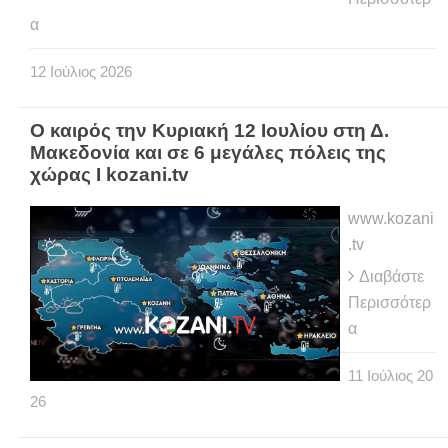
α
12
Ιούλιος
2026
Ο καιρός την Κυριακή 12 Ιουλίου στη Δ.
Μακεδονία και σε 6 μεγάλες πόλεις της
χώρας Ι kozani.tv
www.kozani
.tv
Διαβάστε
Περισσότερ
α
11
Ιούλιος
20
26