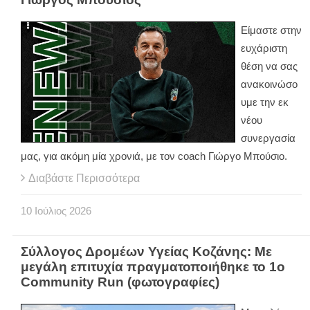
Είμαστε στην
ευχάριστη
θέση να σας
ανακοινώσο
υμε την εκ
νέου
συνεργασία
μας, για ακόμη μία χρονιά, με τον coach Γιώργο Μπούσιο.
Διαβάστε Περισσότερα
10
Ιούλιος
2026
Σύλλογος Δρομέων Υγείας Κοζάνης: Με
μεγάλη επιτυχία πραγματοποιήθηκε το 1ο
Community Run (φωτογραφίες)