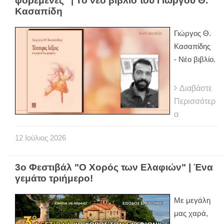
φορεμένες" | Το νέο βιβλίο του Γιώργου Θ.
Κασαπίδη
Γιώργος Θ.
Κασαπίδης
- Νέο βιβλίο.
Διαβάστε
Περισσότερ
α
12
Ιούλιος
2026
3ο Φεστιβάλ "Ο Χορός των Ελαφιών" | Ένα
γεμάτο τριήμερο!
Με μεγάλη
μας χαρά,