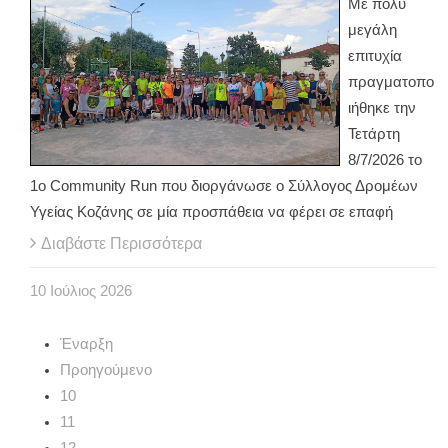
Με πολύ
μεγάλη
επιτυχία
πραγματοπο
ιήθηκε την
Τετάρτη
8/7/2026 το
1ο Community Run που διοργάνωσε ο Σύλλογος Δρομέων
Υγείας Κοζάνης σε μία προσπάθεια να φέρει σε επαφή
Διαβάστε Περισσότερα
10
Ιούλιος
2026
Έναρξη
Προηγούμενο
10
11
12