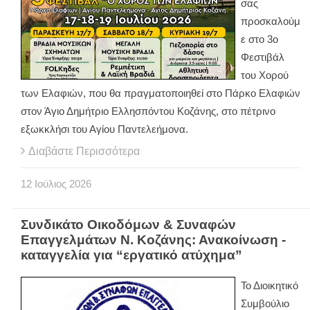
σας
προσκαλούμ
ε στο 3ο
Φεστιβάλ
του Χορού
των Ελαφιών, που θα πραγματοποιηθεί στο Πάρκο Ελαφιών
στον Άγιο Δημήτριο Ελλησπόντου Κοζάνης, στο πέτρινο
εξωκκλήσι του Αγίου Παντελεήμονα.
Διαβάστε Περισσότερα
12
Ιούλιος
2026
Συνδικάτο Οικοδόμων & Συναφών
Επαγγελμάτων Ν. Κοζάνης: Ανακοίνωση -
καταγγελία για “εργατικό ατύχημα”
Το Διοικητικό
Συμβούλιο