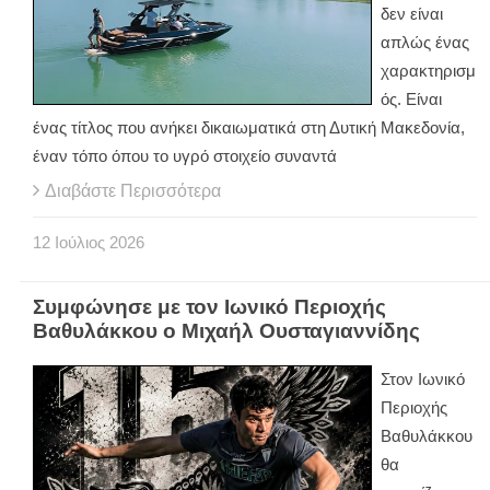
δεν είναι
απλώς ένας
χαρακτηρισμ
ός. Είναι
ένας τίτλος που ανήκει δικαιωματικά στη Δυτική Μακεδονία,
έναν τόπο όπου το υγρό στοιχείο συναντά
Διαβάστε Περισσότερα
12
Ιούλιος
2026
Συμφώνησε με τον Ιωνικό Περιοχής
Βαθυλάκκου ο Μιχαήλ Ουσταγιαννίδης
Στον Ιωνικό
Περιοχής
Βαθυλάκκου
θα