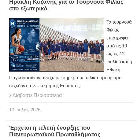
Ηρακλή Κοζάνης για το Τουρνουά Φιλίας
στο εξωτερικό
Το τουρνουά
Φιλίας
επιστρέφει
από τις 10
ως τις 12
Ιουλίου και η
Εθνική
Παγκορασίδων αναχωρεί σήμερα με τελικό προορισμό
(σχεδόν) την… άκρη της Ευρώπης.
Διαβάστε Περισσότερα
10
Ιούλιος
2026
Έρχεται η τελετή έναρξης του
Πανευρωπαϊκού Πρωταθλήματος