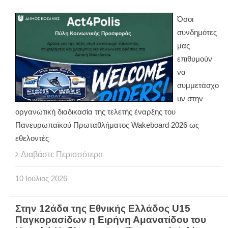
Όσοι
συνδημότες
μας
επιθυμούν
να
συμμετάσχο
υν στην
οργανωτική διαδικασία της τελετής έναρξης του
Πανευρωπαϊκού Πρωταθλήματος Wakeboard 2026 ως
εθελοντές
Διαβάστε Περισσότερα
10
Ιούλιος
2026
Στην 12άδα της Εθνικής Ελλάδος U15
Παγκορασίδων η Ειρήνη Αμανατίδου του