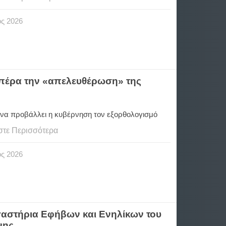
ος
2026
πέρα την «απελευθέρωση» της
 να προβάλλει η κυβέρνηση τον εξορθολογισμό
στε Περισσότερα
ος
2026
αστήρια Εφήβων και Ενηλίκων του
νης