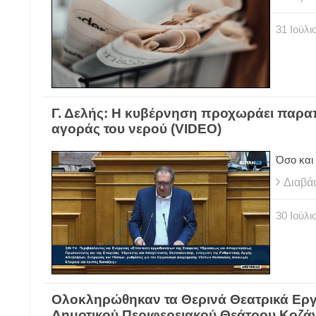
31
Ιούλι
Γ. Δελής: Η κυβέρνηση προχωράει παρα
αγοράς του νερού (VIDEO)
Όσο και
Διαβά
30
Ιούλι
Ολοκληρώθηκαν τα Θερινά Θεατρικά Εργ
Δημοτικού Περιφερειακού Θεάτρου Κοζά