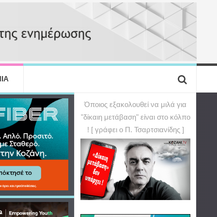
ΙΑ
Όποιος εξακολουθεί να μιλά για
"δίκαιη μετάβαση" είναι στο κόλπο
! [ γράφει ο Π. Τσαρτσιανίδης ]