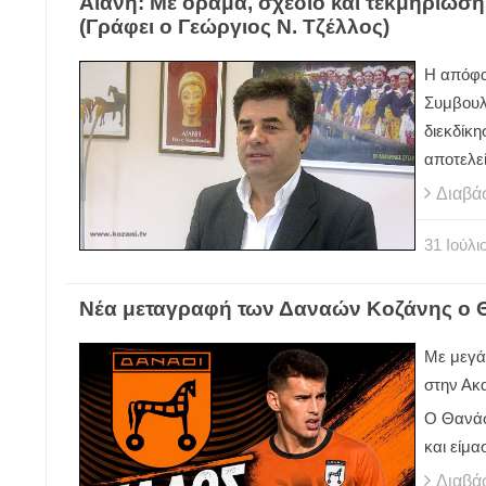
Αιανή: Με όραμα, σχέδιο και τεκμηρίωση 
(Γράφει ο Γεώργιος Ν. Τζέλλος)
Η απόφα
Συμβουλί
διεκδίκ
αποτελεί
Διαβά
31
Ιούλι
Νέα μεταγραφή των Δαναών Κοζάνης ο
Με μεγά
στην Ακ
Ο Θανάσ
και είμα
Διαβά