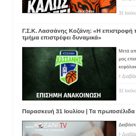
31
Ιούλι
Γ.Σ.Κ. Λασσάνης Κοζάνη: «Η επιστροφή π
τμήμα επιστρέφει δυναμικά»
Μετά απ
μας επισ
κεφάλαιο
Διαβά
31
Ιούλι
Παρασκευή 31 Ιουλίου | Τα πρωτοσέλιδα
Διαβάστ
Διαβά