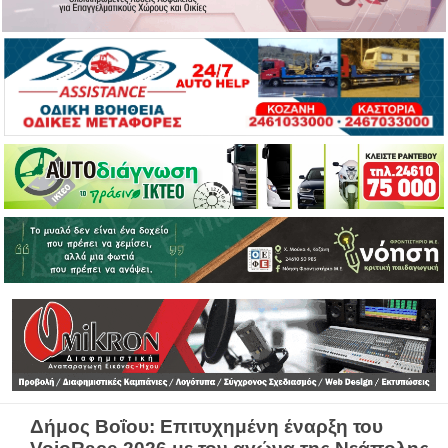
Δήμος Βοΐου: Επιτυχημένη έναρξη του