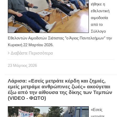
ιήθηκε η
εθελοντική
αιμοδοσία
από το
Σύλλογο
Εθελοντών Αιμοδοτών Σιάτιστας ”ο Άγιος Παντελεήμων” την
Κυριακή 22 Μαρτίου 2026.
Διαβάστε Περισσότερα
23
Μάρτιος
2026
Λάρισα: «Εσείς μετράτε κέρδη και ζημιές,
εμείς μετράμε ανθρώπινες ζωές» ακούγεται
έξω από την αίθουσα της δίκης των Τεμπών
(VIDEO - ΦΩΤΟ)
«Εσείς
μετράτε