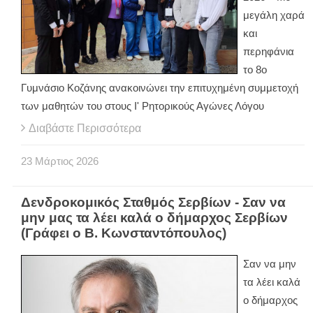
μεγάλη χαρά
και
περηφάνια
το 8ο
Γυμνάσιο Κοζάνης ανακοινώνει την επιτυχημένη συμμετοχή
των μαθητών του στους Ι' Ρητορικούς Αγώνες Λόγου
Διαβάστε Περισσότερα
23
Μάρτιος
2026
Δενδροκομικός Σταθμός Σερβίων - Σαν να
μην μας τα λέει καλά ο δήμαρχος Σερβίων
(Γράφει ο Β. Κωνσταντόπουλος)
Σαν να μην
τα λέει καλά
ο δήμαρχος