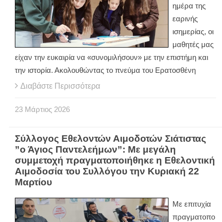
ημέρα της
εαρινής
ισημερίας, οι
μαθητές μας
είχαν την ευκαιρία να «συνομιλήσουν» με την επιστήμη και
την ιστορία. Ακολουθώντας το πνεύμα του Ερατοσθένη
Διαβάστε Περισσότερα
23
Μάρτιος
2026
Σύλλογος Εθελοντών Αιμοδοτών Σιάτιστας
”ο Άγιος Παντελεήμων”: Με μεγάλη
συμμετοχή πραγματοποιήθηκε η Εθελοντική
Αιμοδοσία του Συλλόγου την Κυριακή 22
Μαρτίου
Με επιτυχία
πραγματοπο