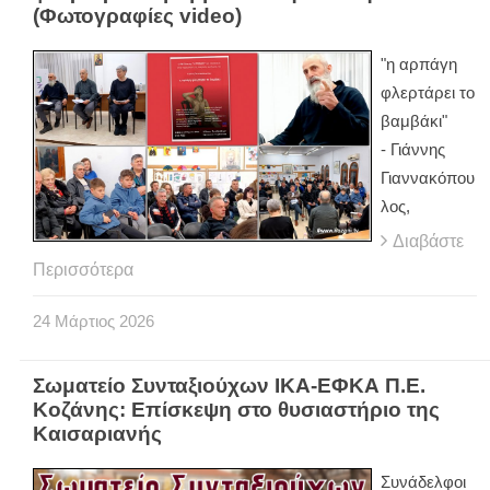
(Φωτογραφίες video)
"η αρπάγη
φλερτάρει το
βαμβάκι"
- Γιάννης
Γιαννακόπου
λος,
Διαβάστε
Περισσότερα
24
Μάρτιος
2026
Σωματείο Συνταξιούχων ΙΚΑ-ΕΦΚΑ Π.Ε.
Κοζάνης: Επίσκεψη στο θυσιαστήριο της
Καισαριανής
Συνάδελφοι