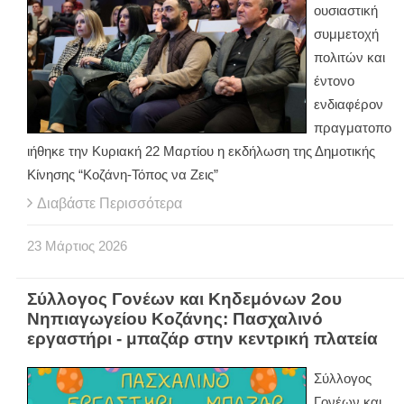
ουσιαστική
συμμετοχή
πολιτών και
έντονο
ενδιαφέρον
πραγματοπο
ιήθηκε την Κυριακή 22 Μαρτίου η εκδήλωση της Δημοτικής
Κίνησης “Κοζάνη-Τόπος να Ζεις”
Διαβάστε Περισσότερα
23
Μάρτιος
2026
Σύλλογος Γονέων και Κηδεμόνων 2ου
Νηπιαγωγείου Κοζάνης: Πασχαλινό
εργαστήρι - μπαζάρ στην κεντρική πλατεία
Σύλλογος
Γονέων και