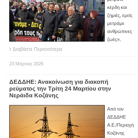
κέρδη και
ζημιές, εμείς
μετράμε
ανθρώπινες
ζωές»,
Διαβάστε Περισσότερα
23
Μάρτιος
2026
ΔΕΔΔΗΕ: Ανακοίνωση για διακοπή
ρεύματος την Τρίτη 24 Μαρτίου στην
Νεράιδα Κοζάνης
Από τον
ΔΕΔΔΗΕ
Α.Ε./Περιοχή
Κοζάνης