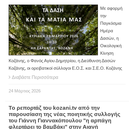
Με αφορμή
την
Παγκόσμια
Ημέρα
Δασών, η
Οικολογική
Κίνηση
Κοζάνης, ο Φανός Αγίου Δημητρίου, η Διεύθυνση Δασών
Κοζάνης, οι ορειβατικοί σύλλογοι Ε.Ο.Σ. και Σ.Ε.Ο. Κοζάνης
Διαβάστε Περισσότερα
24
Μάρτιος
2026
Το ρεπορτάζ του kozani.tv από την
παρουσίαση της νέας ποιητικής συλλογής
του Γιάννη Γιαννακόπουλου "η αρπάγη
φλερτάρει το βαμβάκι" στην Αιανή