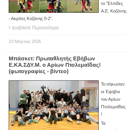
το "Ελπίδες
Α.Ε. Κοζάνης
- Ακρίτες Κοζάνης 0-2".
Διαβάστε Περισσότερα
23
Μάρτιος
2026
Μπάσκετ: Πρωταθλητής Εβήβων
Ε.ΚΑ.ΣΔΥ.Μ. ο Αρίων Πτολεμαΐδας!
(φωτογραφίες - βίντεο)
Το σήκωσαν
οι Έφηβοι
του Αρίων
Πτολεμαΐδας
!
Τα