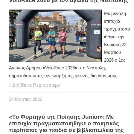
VoioRace 2026 με τον αγώνα της Νεάπολης
Με μεγάλη
επιτυχία
πραγματοπο
ιήθηκε την
Κυριακή 22
Μαρτίου
2026 ο 1ος
Αγώνας Δρόμου «VoioRace 2026» στη Νεάπολη,
σηματοδοτώντας την έναρξη της φετινής διοργάνωσης.
Διαβάστε Περισσότερα
24
Μάρτιος
2026
«Το Φορτηγό της Ποίησης Junior»: Με
επιτυχία πραγματοποιήθηκε ο ποιητικός
περίπατος για παιδιά σε βιβλιοπωλεία της