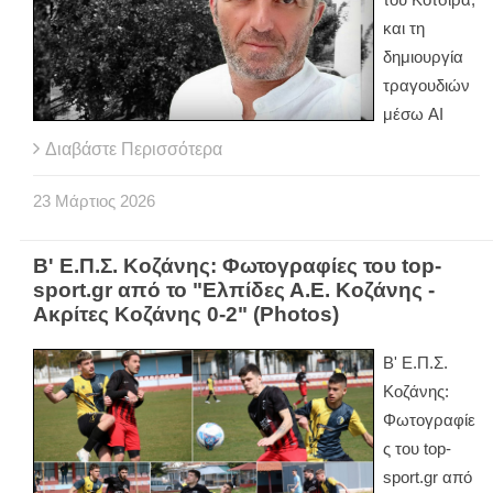
και τη
δημιουργία
τραγουδιών
μέσω AI
Διαβάστε Περισσότερα
23
Μάρτιος
2026
Β' Ε.Π.Σ. Κοζάνης: Φωτογραφίες του top-
sport.gr από το "Ελπίδες Α.Ε. Κοζάνης -
Ακρίτες Κοζάνης 0-2" (Photos)
Β' Ε.Π.Σ.
Κοζάνης:
Φωτογραφίε
ς του top-
sport.gr από