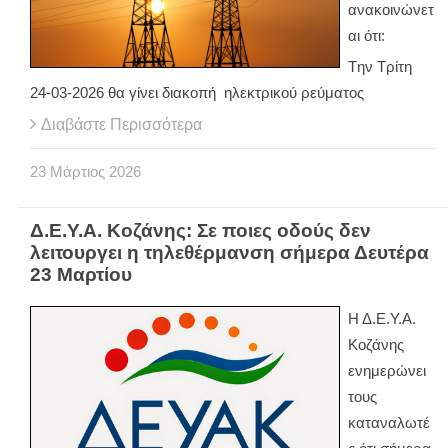
ανακοινώνετ
αι ότι:
Tην Τρίτη
24-03-2026 θα γίνει διακοπή ηλεκτρικού ρεύματος
Διαβάστε Περισσότερα
23
Μάρτιος
2026
Δ.Ε.Υ.Α. Κοζάνης: Σε ποιες οδούς δεν
λειτουργει η τηλεθέρμανση σήμερα Δευτέρα
23 Μαρτίου
Η Δ.Ε.Υ.Α.
Κοζάνης
ενημερώνει
τους
καταναλωτέ