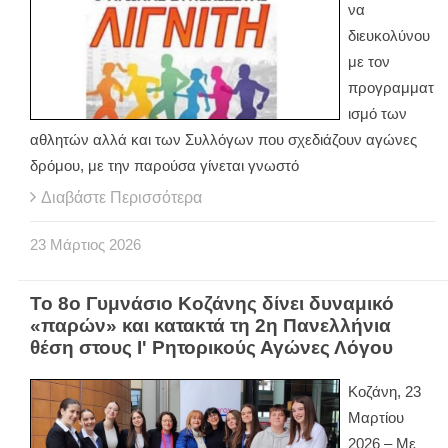
να
διευκολύνου
με τον
προγραμματ
ισμό των
αθλητών αλλά και των Συλλόγων που σχεδιάζουν αγώνες
δρόμου, με την παρούσα γίνεται γνωστό
Διαβάστε Περισσότερα
23
Μάρτιος
2026
Το 8ο Γυμνάσιο Κοζάνης δίνει δυναμικό
«παρών» και κατακτά τη 2η Πανελλήνια
θέση στους Ι' Ρητορικούς Αγώνες Λόγου
Κοζάνη, 23
Μαρτίου
2026 – Με