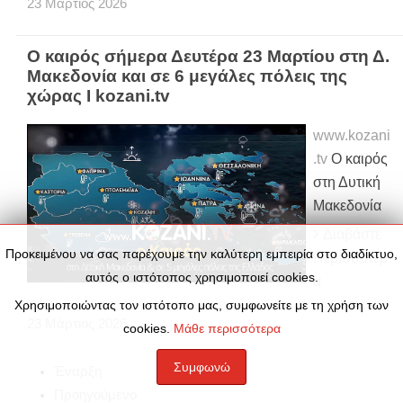
23
Μάρτιος
2026
Ο καιρός σήμερα Δευτέρα 23 Μαρτίου στη Δ.
Μακεδονία και σε 6 μεγάλες πόλεις της
χώρας Ι kozani.tv
www.kozani
.tv
Ο καιρός
στη Δυτική
Μακεδονία
Διαβάστε
Προκειμένου να σας παρέχουμε την καλύτερη εμπειρία στο διαδίκτυο,
Περισσότερ
αυτός ο ιστότοπος χρησιμοποιεί cookies.
α
Χρησιμοποιώντας τον ιστότοπο μας, συμφωνείτε με τη χρήση των
23
Μάρτιος
2026
cookies.
Μάθε περισσότερα
Συμφωνώ
Έναρξη
Προηγούμενο