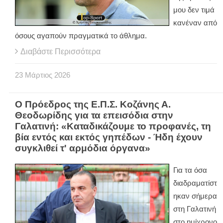
μου δεν τιμά
κανέναν από
όσους αγαπούν πραγματικά το άθλημα.
Διαβάστε Περισσότερα
23
Μάρτιος
2026
Ο Πρόεδρος της Ε.Π.Σ. Κοζάνης Α.
Θεοδωρίδης για τα επεισόδια στην
Γαλατινή: «Καταδικάζουμε το προφανές, τη
βία εντός και εκτός γηπέδων - Ήδη έχουν
συγκλιθεί τ' αρμόδια όργανα»
Για τα όσα
διαδραματίστ
ηκαν σήμερα
στη Γαλατινή
στο ημίχρονο