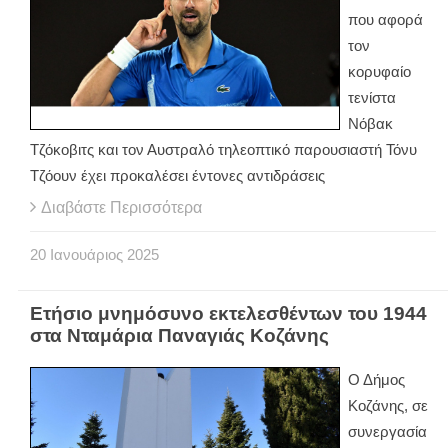
που αφορά
τον
κορυφαίο
τενίστα
Νόβακ
Τζόκοβιτς και τον Αυστραλό τηλεοπτικό παρουσιαστή Τόνυ
Τζόουν έχει προκαλέσει έντονες αντιδράσεις
Διαβάστε Περισσότερα
20
Ιανουάριος
2025
Ετήσιο μνημόσυνο εκτελεσθέντων του 1944
στα Νταμάρια Παναγιάς Κοζάνης
Ο Δήμος
Κοζάνης, σε
συνεργασία