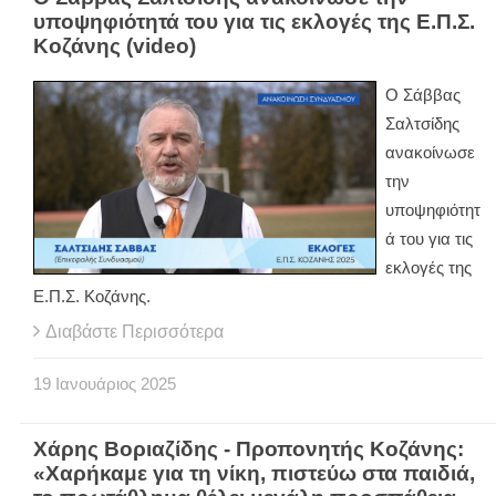
υποψηφιότητά του για τις εκλογές της Ε.Π.Σ.
Κοζάνης (video)
Ο Σάββας
Σαλτσίδης
ανακοίνωσε
την
υποψηφιότητ
ά του για τις
εκλογές της
Ε.Π.Σ. Κοζάνης.
Διαβάστε Περισσότερα
19
Ιανουάριος
2025
Χάρης Βοριαζίδης - Προπονητής Κοζάνης:
«Χαρήκαμε για τη νίκη, πιστεύω στα παιδιά,