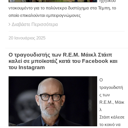
ηχητικού
ντοκουμέντο για το πολύνεκρο δυστύχημα στα Τέμπη, το
οποίο επικαλούνται εμπειρογνώμονες
Διαβάστε Περισσότερα
20
Ιανουάριος
2025
Ο τραγουδιστής των R.E.M. Μάικλ Στάιπ
καλεί σε μποϊκοτάζ κατά του Facebook και
του Instagram
Ο
τραγουδιστή
ς των
R.E.M., Μάικ
λ
Στάιπ κάλεσε
το κοινό να