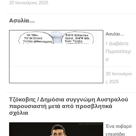
20
Ιανουάριος
2025
Ασυλία…
Ασυλία…
Διαβάστε
Περισσότερ
α
20
Ιανουάριο
ς
2025
Τζόκοβιτς / Δημόσια συγγνώμη Αυστραλού
παρουσιαστή μετά από προσβλητικά
σχόλια
Ένα σοβαρό
επεισόδιο