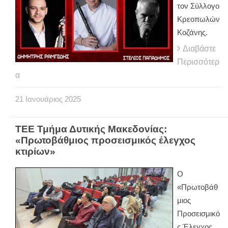
τον Σύλλογο
Κρεοπωλών
Κοζάνης.
Διαβάστε
Περισσότερ
α
21
Ιανουάριος
2025
ΤΕΕ Τμήμα Δυτικής Μακεδονίας:
«Πρωτοβάθμιος προσεισμικός έλεγχος
κτιρίων»
Ο
«Πρωτοβάθ
μιος
Προσεισμικό
ς Έλεγχος