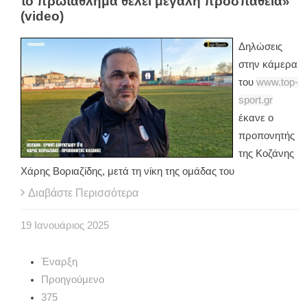
το πρωτάθλημα θέλει μεγάλη προσπάθεια»
(video)
Δηλώσεις
στην κάμερα
του
www.top-
sport.gr
έκανε ο
προπονητής
της Κοζάνης
Χάρης Βοριαζίδης, μετά τη νίκη της ομάδας του
Διαβάστε Περισσότερα
19
Ιανουάριος
2025
Έναρξη
Προηγούμενο
375