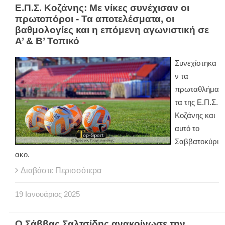
Ε.Π.Σ. Κοζάνης: Με νίκες συνέχισαν οι
πρωτοπόροι - Τα αποτελέσματα, οι
βαθμολογίες και η επόμενη αγωνιστική σε
Α’ & Β’ Τοπικό
Συνεχίστηκα
ν τα
πρωταθλήμα
τα της Ε.Π.Σ.
Κοζάνης και
αυτό το
Σαββατοκύρι
ακο.
Διαβάστε Περισσότερα
19
Ιανουάριος
2025
Ο Σάββας Σαλτσίδης ανακοίνωσε την