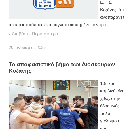
Ε.Π.Σ.
Κοζάνης, ότι
αναπαράγετ
αι από ιστοτόπους ένα μαγνητοσκοπημένο μήνυμα
Διαβάστε Περισσότερα
20
Ιανουάριος
2025
Το αποφασιστικό βήμα των Διόσκουρων
Κοζάνης
10η και
κομβική νίκη
χθες, στην
έδρα ενός
πολύ
γνώριμου
και