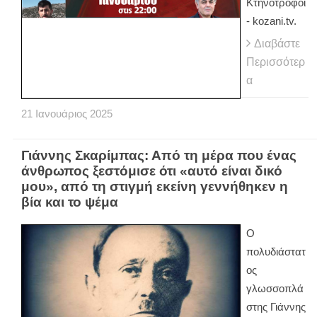
Κτηνοτρόφοι
- kozani.tv.
Διαβάστε
Περισσότερ
α
21
Ιανουάριος
2025
Γιάννης Σκαρίμπας: Από τη μέρα που ένας
άνθρωπος ξεστόμισε ότι «αυτό είναι δικό
μου», από τη στιγμή εκείνη γεννήθηκεν η
βία και το ψέμα
Ο
πολυδιάστατ
ος
γλωσσοπλά
στης Γιάννης