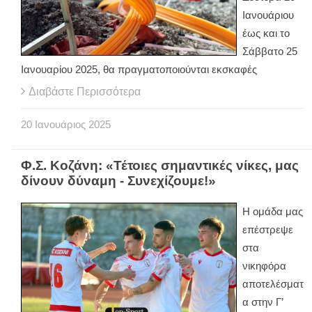
Ιανουάριου
έως και το
Σάββατο 25
Ιανουαρίου 2025, θα πραγματοποιούνται εκσκαφές
Διαβάστε Περισσότερα
20
Ιανουάριος
2025
Φ.Σ. Κοζάνη: «Τέτοιες σημαντικές νίκες, μας
δίνουν δύναμη - Συνεχίζουμε!»
Η ομάδα μας
επέστρεψε
στα
νικηφόρα
αποτελέσματ
α στην Γ’