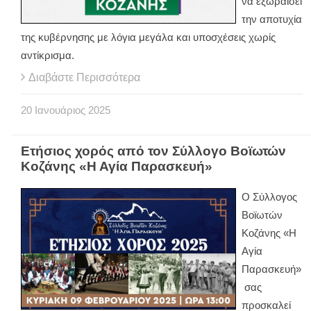
να εξωραΐσει
την αποτυχία
της κυβέρνησης με λόγια μεγάλα και υποσχέσεις χωρίς
αντίκρισμα.
Διαβάστε Περισσότερα
20
Ιανουάριος
2025
Ετήσιος χορός από τον Σύλλογο Βοϊωτών
Κοζάνης «Η Αγία Παρασκευή»
Ο Σύλλογος
Βοϊωτών
Κοζάνης «Η
Αγία
Παρασκευή»
σας
προσκαλεί