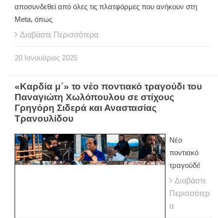
αποσυνδεθεί από όλες τις πλατφόρμες που ανήκουν στη
Meta, όπως
Διαβάστε Περισσότερα
20
Ιανουάριος
2025
«Καρδία μ΄» το νέο ποντιακό τραγούδι του
Παναγιώτη Χωλόπουλου σε στίχους
Γρηγόρη Σιδερά και Αναστασίας
Τρανουλίδου
Νέο
ποντιακό
τραγούδι!
Διαβάστε
Περισσότερ
α