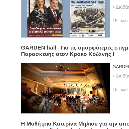
Διαβά
16
Ιούλι
GARDEN hall - Για τις ομορφότερες στιγμ
Παρασκευής στον Κρόκο Κοζάνης !
GARDEN 
Διαβά
16
Ιούλι
H Μαθήτρια Κατερίνα Μήλιου για την απολ