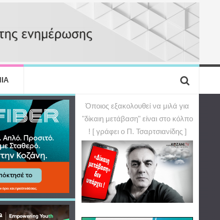
ΙΑ
Όποιος εξακολουθεί να μιλά για
"δίκαιη μετάβαση" είναι στο κόλπο
! [ γράφει ο Π. Τσαρτσιανίδης ]