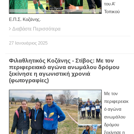
του Α’
Τοπικού
Ε.Π.Σ. Κοζάνης.
Διαβάστε Περισσότερα
27
Ιανουάριος
2025
Φιλαθλητικός Κοζάνης - Στίβος: Με τον
περιφερειακό αγώνα ανωμάλου δρόμου
ξεκίνησε η αγωνιστική χρονιά
(φωτογραφίες)
Με τον
περιφερειακ
ό αγώνα
ανωμάλου
δρόμου
ξεκίνησε η