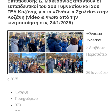
Εκπαίδευσης Δ. Μακεδονίας απαντούν οι
εκπαιδευτικοί του 3ου Γυμνασίου και 3ου
ΓΕΛ Κοζάνης για τα «Ωνάσεια Σχολεία» στην
Κοζάνη (video & Φωτο από την
κινητοποίηση στις 24/1/2025)
«Ωνάσεια
Σχολεία»
Διαβάστε
Περισσότερ
α
26
Ιανουάριο
ς
2025
Έναρξη
Προηγούμενο
370