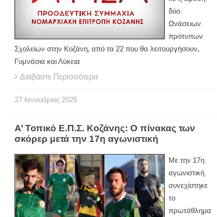
δύο
Ωνάσειων
πρότυπων
Σχολείων στην Κοζάνη, από τα 22 που θα λειτουργήσουν,
Γυμνάσια και Λύκεια
Διαβάστε Περισσότερα
27
Ιανουάριος
2025
Α’ Τοπικό Ε.Π.Σ. Κοζάνης: Ο πίνακας των
σκόρερ μετά την 17η αγωνιστική
Με την 17η
αγωνιστική
συνεχίστηκε
το
πρωτάθλημα