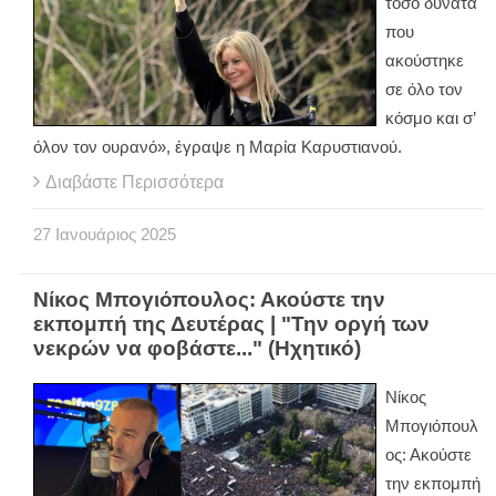
τόσο δυνατά
που
ακούστηκε
σε όλο τον
κόσμο και σ’
όλον τον ουρανό», έγραψε η Μαρία Καρυστιανού.
Διαβάστε Περισσότερα
27
Ιανουάριος
2025
Νίκος Μπογιόπουλος: Ακούστε την
εκπομπή της Δευτέρας | "Την οργή των
νεκρών να φοβάστε..." (Ηχητικό)
Νίκος
Μπογιόπουλ
ος: Ακούστε
την εκπομπή