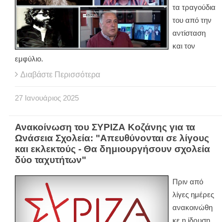
τα τραγούδια
του από την
αντίσταση
και τον
εμφύλιο.
Διαβάστε Περισσότερα
27
Ιανουάριος
2025
Ανακοίνωση του ΣΥΡΙΖΑ Κοζάνης για τα
Ωνάσεια Σχολεία: "Απευθύνονται σε λίγους
και εκλεκτούς - Θα δημιουργήσουν σχολεία
δύο ταχυτήτων"
Πριν από
λίγες ημέρες
ανακοινώθη
κε η ίδρυση