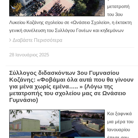
μετατροπή
του 3ου
Λυκείου Κοζάνης σχολείου σε «Ωνάσειο Σχολείο», η έκτακτη
γενική συνέλευση του Συλλόγου Γονέων και κηδεμόνων
Διαβάστε Περισσότερα
28
Ιανουάριος
2025
Σύλλογος διδασκόντων 3ου Γυμνασίου
Κοζάνης: «Φοβάμαι όλα αυτά που θα γίνουν
για μένα χωρίς εμένα….. » (Λόγω της
μετατροπής του σχολείου μας σε Ωνάσειο
Γυμνάσιο)
Και ξαφνικά
μια μέρα του
Ιανουαρίου
έπεσε σαν