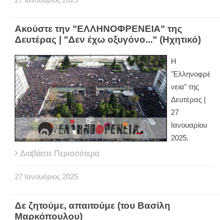
27
Ιανουάριος
2025
Ακούστε την "ΕΛΛΗΝΟΦΡΕΝΕΙΑ" της
Δευτέρας | "Δεν έχω οξυγόνο..." (Ηχητικό)
Η
"Ελληνοφρέ
νεια" της
Δευτέρας |
27
Ιανουαρίου
2025.
Διαβάστε Περισσότερα
27
Ιανουάριος
2025
Δε ζητούμε, απαιτούμε (του Βασίλη
Μαρκόπουλου)