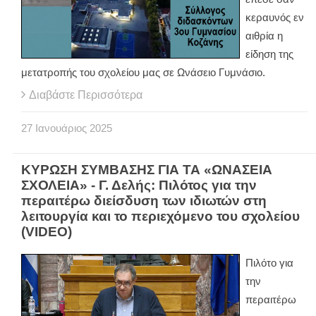
κεραυνός εν
αιθρία η
είδηση της
μετατροπής του σχολείου μας σε Ωνάσειο Γυμνάσιο.
Διαβάστε Περισσότερα
27
Ιανουάριος
2025
ΚΥΡΩΣΗ ΣΥΜΒΑΣΗΣ ΓΙΑ ΤΑ «ΩΝΑΣΕΙΑ
ΣΧΟΛΕΙΑ» - Γ. Δελής: Πιλότος για την
περαιτέρω διείσδυση των ιδιωτών στη
λειτουργία και το περιεχόμενο του σχολείου
(VIDEO)
Πιλότο για
την
περαιτέρω