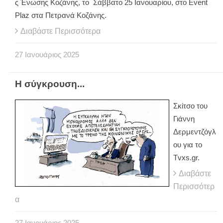
ς Ένωσης Κοζάνης, το Σάββατο 25 Ιανουαρίου, στο Event
Plaz στα Πετρανά Κοζάνης.
Διαβάστε Περισσότερα
27
Ιανουάριος
2025
Η σύγκρουση...
Σκίτσο του
Γιάννη
Δερμεντζόγλ
ου για το
Tvxs.gr.
Διαβάστε
Περισσότερ
α