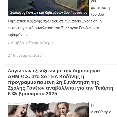
για
μετατροπή
του 3ου
Γυμνασίου Κοζάνης σχολείου σε «Ωνάσειο Σχολείο», η
έκτακτη γενική συνέλευση του Συλλόγου Γονέων και
κηδεμόνων
Διαβάστε Περισσότερα
27
Ιανουάριος
2025
Λόγω των εξελίξεων με την δημιουργία
ΔΗΜ.Ω.Σ. στο 3ο ΓΕΛ Κοζάνης η
προγραμματισμένη 2η Συνάντηση της
Σχολής Γονέων αναβάλλεται για την Τετάρτη
5 Φεβρουαρίου 2025
Η
Διευθύντρια,