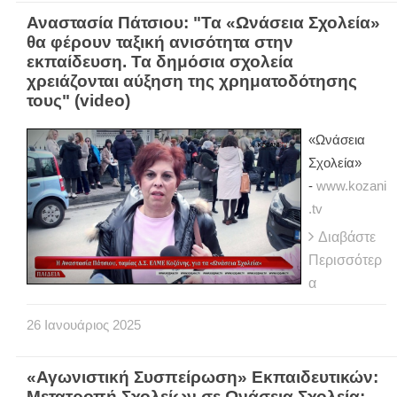
Αναστασία Πάτσιου: "Τα «Ωνάσεια Σχολεία»
θα φέρουν ταξική ανισότητα στην
εκπαίδευση. Τα δημόσια σχολεία
χρειάζονται αύξηση της χρηματοδότησης
τους" (video)
«Ωνάσεια
Σχολεία»
-
www.kozani
.tv
Διαβάστε
Περισσότερ
α
26
Ιανουάριος
2025
«Αγωνιστική Συσπείρωση» Εκπαιδευτικών:
Μετατροπή Σχολείων σε Ωνάσεια Σχολεία: