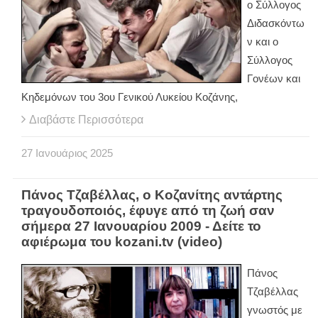
ο Σύλλογος
Διδασκόντω
ν και ο
Σύλλογος
Γονέων και
Κηδεμόνων του 3ου Γενικού Λυκείου Κοζάνης,
Διαβάστε Περισσότερα
27
Ιανουάριος
2025
Πάνος Τζαβέλλας, ο Κοζανίτης αντάρτης
τραγουδοποιός, έφυγε από τη ζωή σαν
σήμερα 27 Ιανουαρίου 2009 - Δείτε το
αφιέρωμα του kozani.tv (video)
Πάνος
Τζαβέλλας
γνωστός με