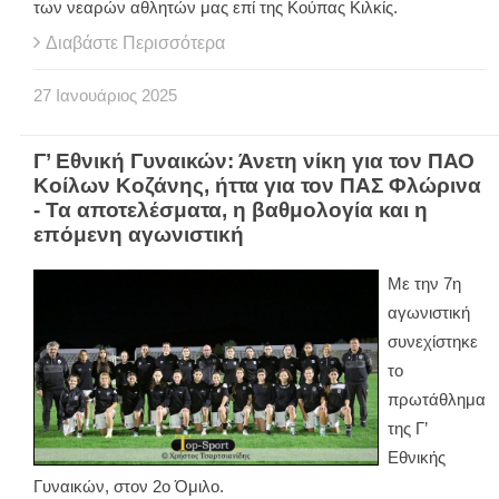
των νεαρών αθλητών μας επί της Κούπας Κιλκίς.
Διαβάστε Περισσότερα
27
Ιανουάριος
2025
Γ’ Εθνική Γυναικών: Άνετη νίκη για τον ΠΑΟ
Κοίλων Κοζάνης, ήττα για τον ΠΑΣ Φλώρινα
- Τα αποτελέσματα, η βαθμολογία και η
επόμενη αγωνιστική
Με την 7η
αγωνιστική
συνεχίστηκε
το
πρωτάθλημα
της Γ’
Εθνικής
Γυναικών, στον 2ο Όμιλο.