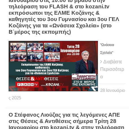
Ιανουαρίου στις 10:00 το βράδυ στην
τηλεόραση του FLASH & στο kozani.tv
εκπρόσωποι της ΕΛΜΕ Κοζάνης &
καθηγητές του 3ου Γυμνασίου και 3ου ΓΕΛ
Κοζάνης για τα «Ωνάσεια Σχολεία» (στο
Β΄μέρος της εκπομπής)
"Ωνάσεια
Σχολεία"
Διαβάστε
Περισσότερ
α
28
Ιανουάριο
ς
2025
Ο Στέφανος Λιούζας για τις λεγόμενες ΑΠΕ
στις Θέσεις & Αντιθέσεις σήμερα Τρίτη 28
Ιανουαρίου στο kozani.tv & στην τηλεόραση