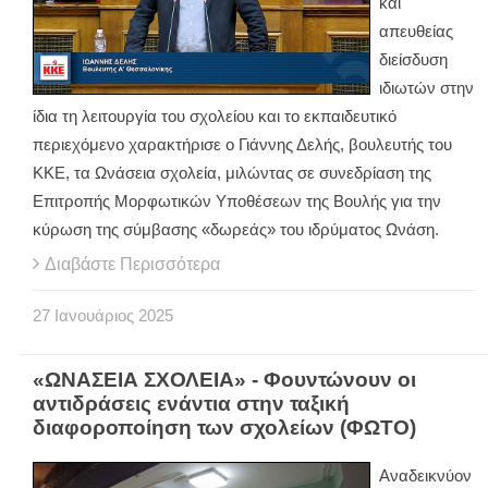
και
απευθείας
διείσδυση
ιδιωτών στην
ίδια τη λειτουργία του σχολείου και το εκπαιδευτικό
περιεχόμενο χαρακτήρισε ο Γιάννης Δελής, βουλευτής του
ΚΚΕ, τα Ωνάσεια σχολεία, μιλώντας σε συνεδρίαση της
Επιτροπής Μορφωτικών Υποθέσεων της Βουλής για την
κύρωση της σύμβασης «δωρεάς» του ιδρύματος Ωνάση.
Διαβάστε Περισσότερα
27
Ιανουάριος
2025
«ΩΝΑΣΕΙΑ ΣΧΟΛΕΙΑ» - Φουντώνουν οι
αντιδράσεις ενάντια στην ταξική
διαφοροποίηση των σχολείων (ΦΩΤΟ)
Αναδεικνύον