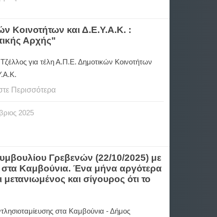
ν Κοινοτήτων και Δ.Ε.Υ.Α.Κ. :
τικής Αρχής"
 Τζέλλος για τέλη Α.Π.Ε. Δημοτικών Κοινοτήτων
Υ.Α.Κ.
στε Περισσότερα
βριος
2025
Συμβουλίου Γρεβενών (22/10/2025) με
ς στα Καμβούνια. Ένα μήνα αργότερα
μετανιωμένος και σίγουρος ότι το
τλησιοταμίευσης στα Καμβούνια - Δήμος