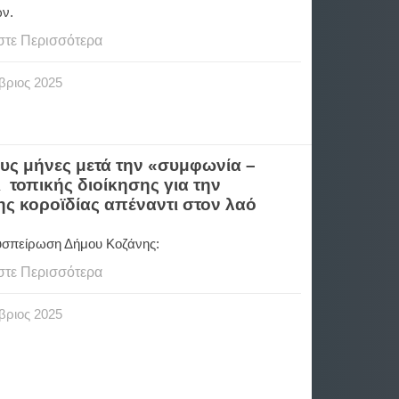
ών.
στε Περισσότερα
βριος
2025
υς μήνες μετά την «συμφωνία –
 τοπικής διοίκησης για την
ης κοροϊδίας απέναντι στον λαό
υσπείρωση Δήμου Κοζάνης:
στε Περισσότερα
βριος
2025