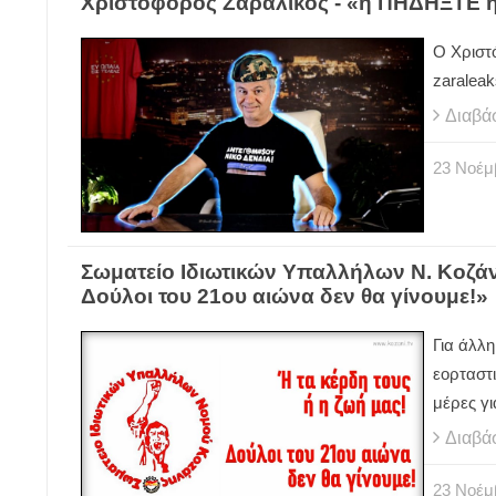
Χριστόφορος Ζαραλίκος - «ή ΠΗΔΗΞΤΕ 
Ο Χριστ
zaraleak
Διαβά
23
Νοέμ
Σωματείο Ιδιωτικών Υπαλλήλων Ν. Κοζάνη
Δούλοι του 21ου αιώνα δεν θα γίνουμε!»
Για άλλ
εορταστ
μέρες γι
Διαβά
23
Νοέμ