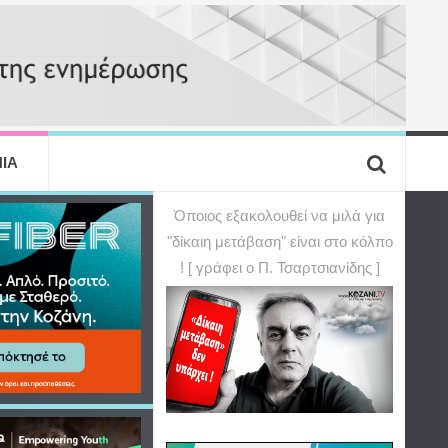
ΙΑ
Όποιος εξακολουθεί να μιλά για
"δίκαιη μετάβαση" είναι στο κόλπο
! [ γράφει ο Π. Τσαρτσιανίδης ]