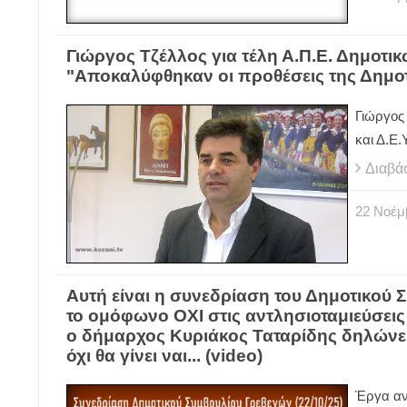
Γιώργος Τζέλλος για τέλη Α.Π.Ε. Δημοτικώ
"Αποκαλύφθηκαν οι προθέσεις της Δημο
Γιώργος
και Δ.Ε.
Διαβά
22
Νοέμ
Αυτή είναι η συνεδρίαση του Δημοτικού 
το ομόφωνο ΟΧΙ στις αντλησιοταμιεύσει
ο δήμαρχος Κυριάκος Ταταρίδης δηλώνει 
όχι θα γίνει ναι... (video)
Έργα αν