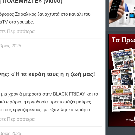
ή ΠΟΛΕΜΗΣΤΕ» (video)
όφορος Ζαραλίκος ξαναχτυπά στο κανάλι του
sTV στο youtube.
στε Περισσότερα
βριος
2025
ς: «Ή τα κέρδη τους ή η ζωή μας!
η μια χρονιά μπροστά στην BLACK FRIDAY και το
ικό ωράριο, η εργοδοσία προετοιμάζει μαύρες
α τους εργαζόμενους, με εξαντλητικά ωράρια
στε Περισσότερα
βριος
2025