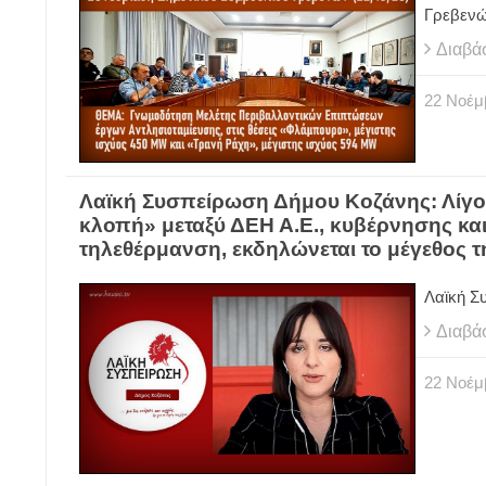
Γρεβεν
Διαβά
22
Νοέμ
Λαϊκή Συσπείρωση Δήμου Κοζάνης: Λίγο
κλοπή» μεταξύ ΔΕΗ Α.Ε., κυβέρνησης και
τηλεθέρμανση, εκδηλώνεται το μέγεθος τ
Λαϊκή Σ
Διαβά
22
Νοέμ