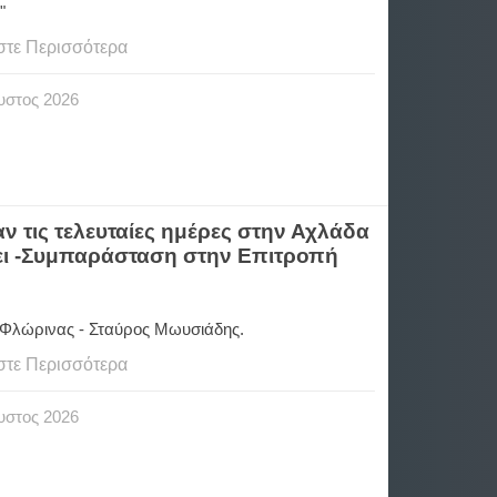
λάδα"
στε Περισσότερα
υστος
2026
 τις τελευταίες ημέρες στην Αχλάδα
ει -Συμπαράσταση στην Επιτροπή
Φλώρινας - Σταύρος Μωυσιάδης.
στε Περισσότερα
υστος
2026