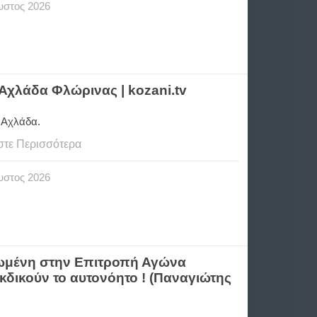
υστος
2026
 Αχλάδα Φλώρινας | kozani.tv
 Αχλάδα.
στε Περισσότερα
υστος
2026
ρωμένη στην Επιτροπή Αγώνα
κδικούν το αυτονόητο ! (Παναγιώτης