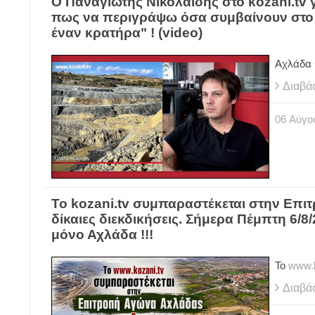
Ο Παναγιώτης Νικολαΐδης στο kozani.tv 
πως να περιγράψω όσα συμβαίνουν στο 
έναν κρατήρα" ! (video)
Αχλάδα 
Διαβά
06
Αύγο
Το kozani.tv συμπαραστέκεται στην Επι
δίκαιες διεκδικήσεις. Σήμερα Πέμπτη 6/8
μόνο Αχλάδα !!!
Το
www.k
Διαβά