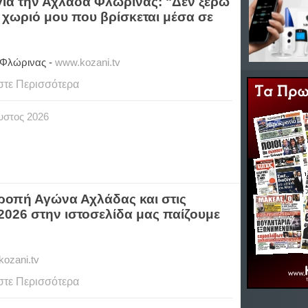
για την Αχλάδα Φλώρινας: "Δεν ξέρω
χωριό μου που βρίσκεται μέσα σε
Φλώρινας -
www.kozani.tv
στε Περισσότερα
υστος
2026
τροπή Αγώνα Αχλάδας και στις
/2026 στην ιστοσελίδα μας παίζουμε
ozani.tv
στε Περισσότερα