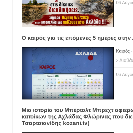
06
Αύγο
Ο καιρός για τις επόμενες 5 ημέρες στην
Kαιρός -
Διαβά
06
Αύγο
Μια ιστορία του Μπέρτολτ Μπρεχτ αφιε
κατοίκων της Αχλάδας Φλώρινας που διε
Τσαρτσιανίδης kozani.tv)