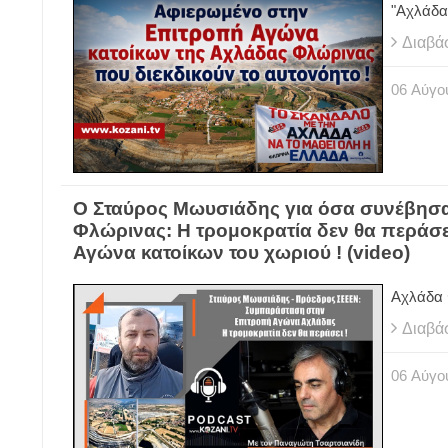
"Αχ
Διαβά
06
Αύγο
Ο Σταύρος Μωυσιάδης για όσα συνέβησαν
Φλώρινας: Η τρομοκρατία δεν θα περάσ
Αγώνα κατοίκων του χωριού ! (video)
Αχλάδα 
Διαβά
06
Αύγο