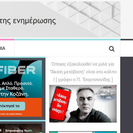
ΙΑ
Όποιος εξακολουθεί να μιλά για
"δίκαιη μετάβαση" είναι στο κόλπο
! [ γράφει ο Π. Τσαρτσιανίδης ]