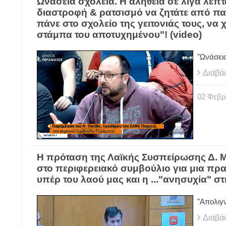
Ωνάσεια σχολεία. Η αλήθεια σε λίγα λεπτ
διαστροφή & ρατσισμό να ζητάτε από παι
πάνε στο σχολείο της γειτονιάς τους, να
στάμπα του αποτυχημένου"! (video)
"Ωνάσε
Διαβά
02
Φεβρ
H πρόταση της Λαϊκής Συσπείρωσης Δ. Μ
στο περιφερειακό συμβούλιο για μια πρ
υπέρ του λαού μας και η ..."ανησυχία" στ
"Απολιγν
Διαβά