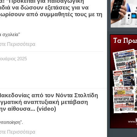
ά! "Πρόκειται για παιδαγωγική
διά να δώσουν εξετάσεις για να
 χωρίσουν από συμμαθητές τους με τη
ια σχολεία"
στε Περισσότερα
ουάριος
2025
ακεδονίας από τον Νόντα Στολτίδη
αγματική αναπτυξιακή μετάβαση
ην αίθουσα... (video)
ιτοποίηση".
στε Περισσότερα