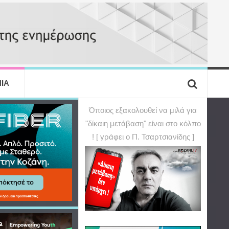
ΙΑ
Όποιος εξακολουθεί να μιλά για
"δίκαιη μετάβαση" είναι στο κόλπο
! [ γράφει ο Π. Τσαρτσιανίδης ]