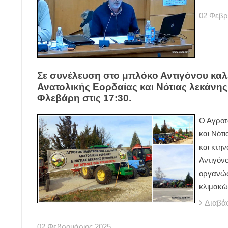
02
Φεβρ
Σε συνέλευση στο μπλόκο Αντιγόνου καλ
Ανατολικής Εορδαίας και Νότιας λεκάνης
Φλεβάρη στις 17:30.
Ο Αγροτ
και Νότι
και κτη
Αντιγόν
οργανώσο
κλιμακώ
Διαβά
02
Φεβρουάριος
2025