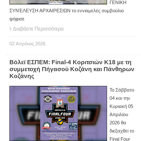
ΓΕΝΙΚΗ
ΣΥΝΈΛΕΥΣΗ ΑΡΧΑΙΡΕΣΙΩΝ το εννιαμελές συμβούλιο
ψήφισε
Διαβάστε Περισσότερα
02
Απρίλιος
2026
Βόλεϊ ΕΣΠΕΜ: Final-4 Κοριτσιών Κ18 με τη
συμμετοχή Πήγασού Κοζάνη και Πάνθηρων
Κοζάνης
Το Σάββατο
04 και την
Κυριακή 05
Απριλίου
2026 θα
διεξαχθεί το
Final Four