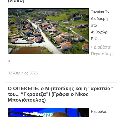
(video)
Tovoion Tv |
Διαδρομή
στο
Ανθοχώρι
Βοΐου.
Διαβάστε
Περισσότερ
α
02
Απρίλιος
2026
Ο ΟΠΕΚΕΠΕ, ο Μητσοτάκης και η "αριστεία"
του... “Γκρούεζα”! (Γράφει ο Νίκος
Μπογιόπουλος)
Ρεμούλα,