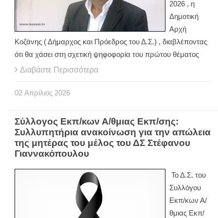
2026 , η
Δημοτική
Αρχή
Κοζάνης ( Δήμαρχος και Πρόεδρος του Δ.Σ.) , διαβλέποντας
ότι θα χάσει στη σχετική ψηφοφορία του πρώτου θέματος
Διαβάστε Περισσότερα
02
Απρίλιος
2026
Σύλλογος Εκπ/κων Α/θμιας Εκπ/σης:
Συλλυπητήρια ανακοίνωση για την απώλεια
της μητέρας του μέλος του ΔΣ Στέφανου
Γιαννακόπουλου
Το Δ.Σ. του
Συλλόγου
Εκπ/κων Α/
θμιας Εκπ/