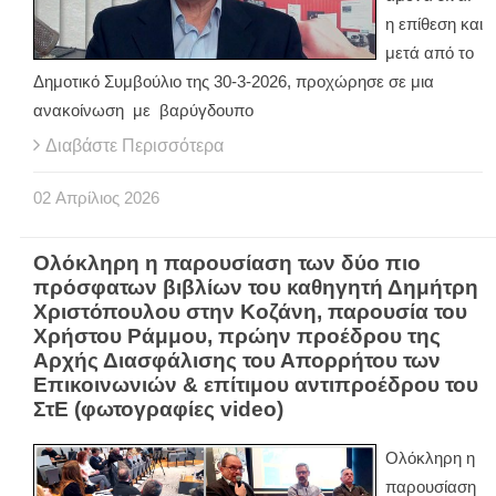
η επίθεση και
μετά από το
Δημοτικό Συμβούλιο της 30-3-2026, προχώρησε σε μια
ανακοίνωση με βαρύγδουπο
Διαβάστε Περισσότερα
02
Απρίλιος
2026
Ολόκληρη η παρουσίαση των δύο πιο
πρόσφατων βιβλίων του καθηγητή Δημήτρη
Χριστόπουλου στην Κοζάνη, παρουσία του
Χρήστου Ράμμου, πρώην προέδρου της
Αρχής Διασφάλισης του Απορρήτου των
Επικοινωνιών & επίτιμου αντιπροέδρου του
ΣτΕ (φωτογραφίες video)
Ολόκληρη η
παρουσίαση