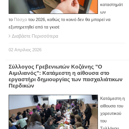
καταστημάτ
ων
το
Πάσχα
του 2026, καθώς το κοινό δεν θα μπορεί να
εξυπηρετηθεί από τα γκισέ
Διαβάστε Περισσότερα
02
Απρίλιος
2026
Σύλλογος Γρεβενιωτών Κοζάνης "Ο
Αιμιλιανός": Κατάμεστη η αίθουσα στο
εργαστήρι δημιουργίας των πασχαλιάτικων
Περδικών
Κατάμεστη η
αίθουσα του
χορευτικού
του
Συλλόγου