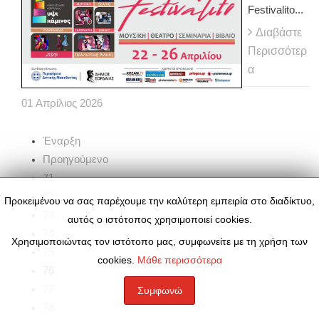
Festivalito...
Διαβάστε
Περισσότερ
α
01
Απρίλιος
2026
Έναρξη
Προηγούμενο
71
72
Προκειμένου να σας παρέχουμε την καλύτερη εμπειρία στο διαδίκτυο,
73
αυτός ο ιστότοπος χρησιμοποιεί cookies.
74
Χρησιμοποιώντας τον ιστότοπο μας, συμφωνείτε με τη χρήση των
75
cookies.
Μάθε περισσότερα
76
77
Συμφωνώ
78