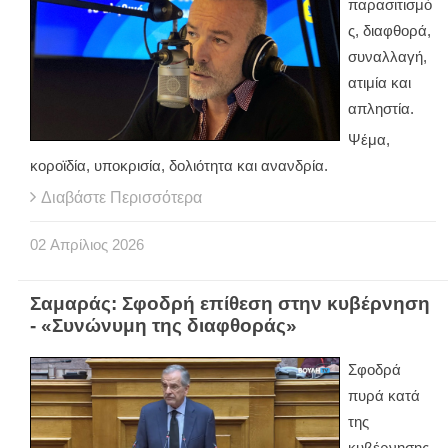
παρασιτισμό
ς, διαφθορά,
συναλλαγή,
ατιμία και
απληστία.
Ψέμα,
κοροϊδία, υποκρισία, δολιότητα και ανανδρία.
Διαβάστε Περισσότερα
02
Απρίλιος
2026
Σαμαράς: Σφοδρή επίθεση στην κυβέρνηση
- «Συνώνυμη της διαφθοράς»
Σφοδρά
πυρά κατά
της
κυβέρνησης