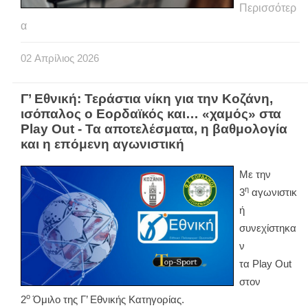
Περισσότερ
α
02
Απρίλιος
2026
Γ’ Εθνική: Τεράστια νίκη για την Κοζάνη,
ισόπαλος ο Εορδαϊκός και… «χαμός» στα
Play Out - Τα αποτελέσματα, η βαθμολογία
και η επόμενη αγωνιστική
Με την
η
3
αγωνιστικ
ή
συνεχίστηκα
ν
τα
Play
Out
στον
ο
2
Όμιλο της Γ’ Εθνικής Κατηγορίας.