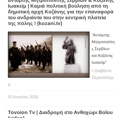
αντάρτης Μητροπολίτης Σερβίων & Κοζάνης
Ιωακείμ | Καμιά πολιτική βούληση από τη
δημοτική αρχή Κοζάνης για την επαναφορά
του ανδριάντα του στην κεντρική πλατεία
της πόλης ! (kozani.tv)
"Αντάρτης
Μητροπολίτη
ς Σερβίων
και Κοζάνης
Ιωακείμ"
Διαβάστε
Περισσότερ
α
02
Απρίλιος
2026
Tovoion Tv | Διαδρομή στο Ανθοχώρι Βοΐου