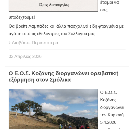
έτοιμοι να
σας
υποδεχτούμε!
Θα βρείτε Λαμπάδες και άλλα πασχαλινά είδη φτιαγμένα με
αγάπη από τις εθελόντριες του Συλλόγου μας
Διαβάστε Περισσότερα
02
Απρίλιος
2026
Ο Ε.Ο.Σ. Κοζάνης διοργανώνει ορειβατική
εξόρμηση στον Σμόλικα
Ο Ε.Ο.Σ.
Κοζάνης
διοργανώνει
την Κυριακή
5.4.2026