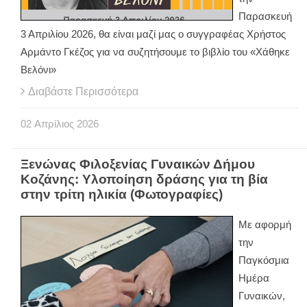
Παρασκευή
3 Απριλίου 2026, θα είναι μαζί μας ο συγγραφέας Χρήστος
Αρμάντο Γκέζος για να συζητήσουμε το βιβλίο του «Χάθηκε
Βελόνι»
Διαβάστε Περισσότερα
02
Απρίλιος
2026
Ξενώνας Φιλοξενίας Γυναικών Δήμου
Κοζάνης: Υλοποίηση δράσης για τη βία
στην τρίτη ηλικία (Φωτογραφίες)
Με αφορμή
την
Παγκόσμια
Ημέρα
Γυναικών,