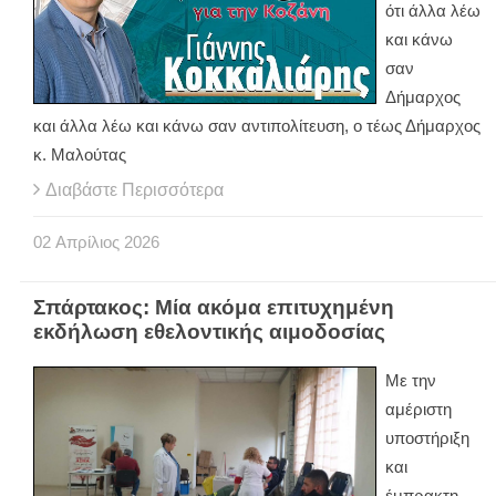
ότι άλλα λέω
και κάνω
σαν
Δήμαρχος
και άλλα λέω και κάνω σαν αντιπολίτευση, ο τέως Δήμαρχος
κ. Μαλούτας
Διαβάστε Περισσότερα
02
Απρίλιος
2026
Σπάρτακος: Μία ακόμα επιτυχημένη
εκδήλωση εθελοντικής αιμοδοσίας
Με την
αμέριστη
υποστήριξη
και
έμπρακτη