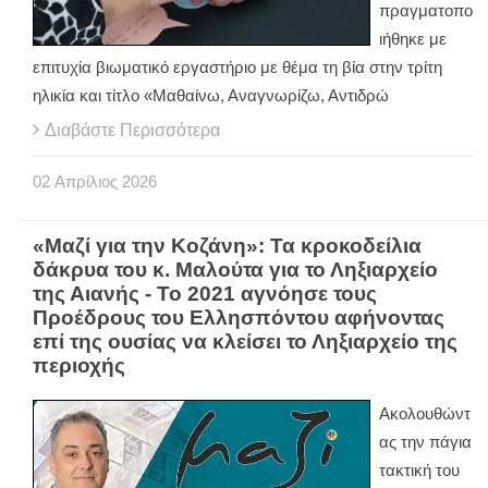
πραγματοπο
ιήθηκε με
επιτυχία βιωματικό εργαστήριο με θέμα τη βία στην τρίτη
ηλικία και τίτλο «Μαθαίνω, Αναγνωρίζω, Αντιδρώ
Διαβάστε Περισσότερα
02
Απρίλιος
2026
«Μαζί για την Κοζάνη»: Τα κροκοδείλια
δάκρυα του κ. Μαλούτα για το Ληξιαρχείο
της Αιανής - Το 2021 αγνόησε τους
Προέδρους του Ελλησπόντου αφήνοντας
επί της ουσίας να κλείσει το Ληξιαρχείο της
περιοχής
Ακολουθώντ
ας την πάγια
τακτική του