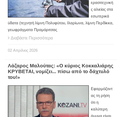
ερασιτεχνική
ς αλιείας στα
εσωτερικά
ύδατα (τεχνητή λίμνη Πολυφύτου, Ιλαρίωνα, λίμνη Περδίκκα,
γεωφράγματα Πραμόριτσας
Διαβάστε Περισσότερα
02
Απρίλιος
2026
Λάζαρος Μαλούτας: «Ο κύριος Κοκκαλιάρης
ΚΡΥΒΕΤΑΙ, νομίζει... πίσω από το δάχτυλό
του!»
Εφαρμόζοντ
ας τη ρήση
ότι η
καλύτερη
άμυνα είναι