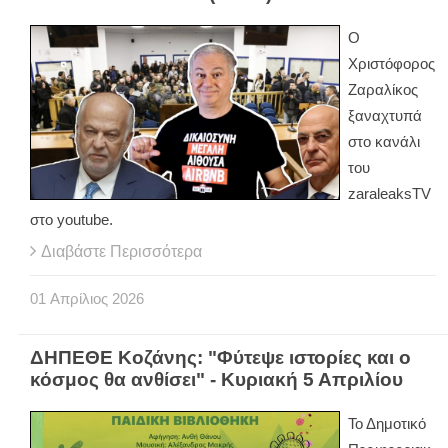
Ο
Χριστόφορος
Ζαραλίκος
ξαναχτυπά
στο κανάλι
του
zaraleaksTV
στο youtube.
Διαβάστε Περισσότερα
01
Απρίλιος
2026
ΔΗΠΕΘΕ Κοζάνης: "Φύτεψε ιστορίες και ο
κόσμος θα ανθίσει" - Κυριακή 5 Απριλίου
Το Δημοτικό