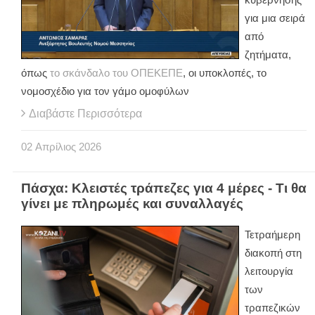
για μια σειρά
από
ζητήματα,
όπως
το σκάνδαλο του ΟΠΕΚΕΠΕ
, οι υποκλοπές, το
νομοσχέδιο για τον γάμο ομοφύλων
Διαβάστε Περισσότερα
02
Απρίλιος
2026
Πάσχα: Κλειστές τράπεζες για 4 μέρες - Τι θα
γίνει με πληρωμές και συναλλαγές
Τετραήμερη
διακοπή στη
λειτουργία
των
τραπεζικών